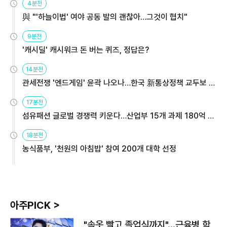
4분전
與 "'하늘이법' 여야 공동 발의 괜찮아…그것이 협치"
9분전
'캐시딜' 캐시워크 돈 버는 퀴즈, 정답은?
14분전
관세전쟁 '엔드게임' 윤곽 나오나…한국 新통상정책 교두보 활
용해야
17분전
섬유패션 글로벌 경쟁력 키운다…산업부 15개 과제 180억 지
원
18분전
농식품부, '천원의 아침밥' 참여 200개 대학 선정
아주PICK >
"속옷 빨고 졸업식까지"…근육병 학