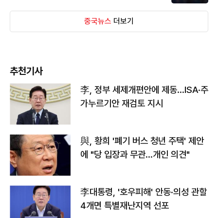
중국뉴스
더보기
추천기사
李, 정부 세제개편안에 제동…ISA·주
가누르기안 재검토 지시
與, 황희 '폐기 버스 청년 주택' 제안
에 "당 입장과 무관…개인 의견"
李대통령, '호우피해' 안동·의성 관할
4개면 특별재난지역 선포