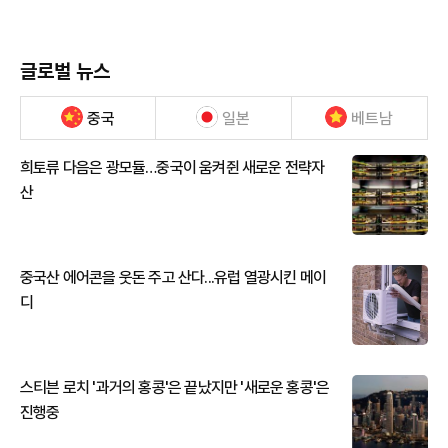
글로벌 뉴스
중국
일본
베트남
희토류 다음은 광모듈…중국이 움켜쥔 새로운 전략자
산
중국산 에어콘을 웃돈 주고 산다...유럽 열광시킨 메이
디
스티븐 로치 '과거의 홍콩'은 끝났지만 '새로운 홍콩'은
진행중