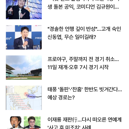
생 돌본 공익, 코미디언 김규원이었
다
"경솔한 언행 깊이 반성"…고개 숙인
신동엽, 무슨 일이길래?
프로야구, 주말까지 전 경기 취소…
11일 재개·오후 7시 경기 시작
태풍 '돌핀'·'찬홈' 한반도 빗겨간다…
예상 경로는?
이재룡 재판行…다시 떠오른 연예계
'사고 후 미조치' 사례