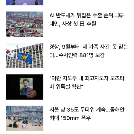
AI 반도체가 뒤집은 수출 순위…韓·
대만, 사상 첫 日 추월
경찰, 9월부터 '제 가족 사건' 못 맡는
다…수사인력 881명 보강
"이란 지도부 내 최고지도자 모즈타
바 위독설 확산"
서울 낮 35도 무더위 계속…동해안
최대 150㎜ 폭우