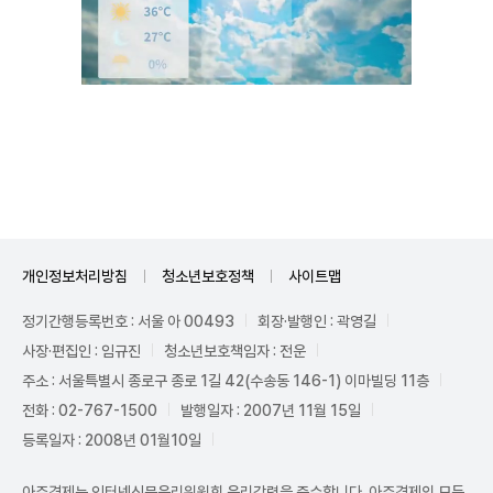
Unmute
개인정보처리방침
청소년보호정책
사이트맵
정기간행등록번호 : 서울 아 00493
회장·발행인 : 곽영길
사장·편집인 : 임규진
청소년보호책임자 : 전운
주소 : 서울특별시 종로구 종로 1길 42(수송동 146-1) 이마빌딩 11층
전화 : 02-767-1500
발행일자 : 2007년 11월 15일
등록일자 : 2008년 01월10일
아주경제는 인터넷신문윤리위원회 윤리강령을 준수합니다. 아주경제의 모든