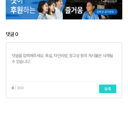
댓글
0
0
/ 300
등록