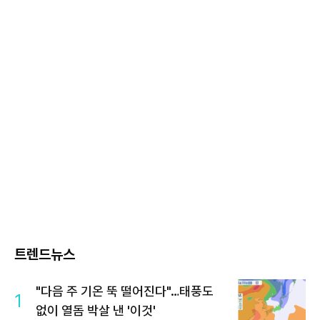
트렌드뉴스
"다음 주 기온 뚝 떨어진다"…태풍도
1
없이 열돔 박살 낸 '이것'