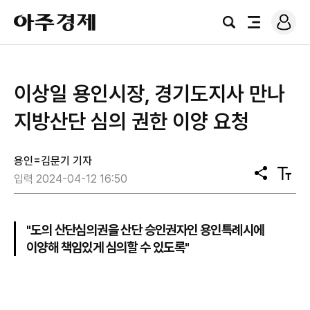
로
아
그
검
전
주
인
색
체
경
메
제
뉴
이상일 용인시장, 경기도지사 만나
지방산단 심의 권한 이양 요청
용인=김문기 기자
공
텍
입력 2024-04-12 16:50
유
스
트
크
기
"도의 산단심의권을 산단 승인권자인 용인특례시에
이양해 책임있게 심의할 수 있도록"