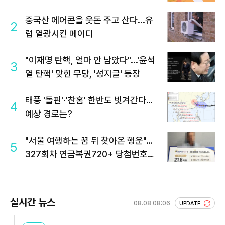
중국산 에어콘을 웃돈 주고 산다...유
2
럽 열광시킨 메이디
"이재명 탄핵, 얼마 안 남았다"...'윤석
3
열 탄핵' 맞힌 무당, '성지글' 등장
태풍 '돌핀'·'찬홈' 한반도 빗겨간다…
4
예상 경로는?
"서울 여행하는 꿈 뒤 찾아온 행운"…
5
327회차 연금복권720+ 당첨번호조
회 주목
실시간 뉴스
08.08 08:06
UPDATE