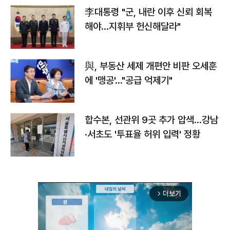
李대통령 "군, 내란 이후 신뢰 회복
해야…지휘부 헌신해달라"
與, 부동산 세제 개편안 비판 오세훈
에 '맹공'…"공급 억제기"
합수본, 선관위 9곳 추가 압색…강남
·서초도 '투표율 허위 입력' 정황
더보기
arrow_forward_ios