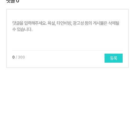
댓글
0
0
/ 300
등록