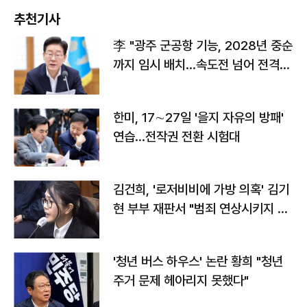
추천기사
李 "광주 군공항 기능, 2028년 중순
까지 임시 배치…속도전 넘어 전격
전"
한미, 17∼27일 '을지 자유의 방패'
연습…전작권 전환 시험대
김건희, '로저비비에 가방 의혹' 김기
현 부부 재판서 "범죄 연상시키지 말
라"
'청년 버스 하우스' 논란 황희 "청년
주거 문제 헤아리지 못했다"