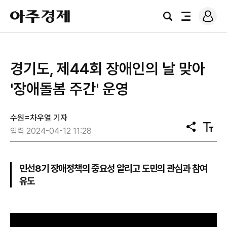
로
아
그
검
전
주
인
색
체
경
메
제
뉴
경기도, 제44회 장애인의 날 맞아
'장애돌봄 주간' 운영
수원=차우열 기자
공
텍
입력 2024-04-12 11:28
유
스
트
크
기
민선8기 장애정책의 중요성 알리고 도민의 관심과 참여
유도