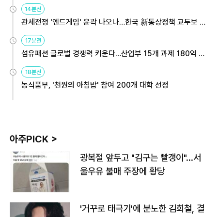
14분전
관세전쟁 '엔드게임' 윤곽 나오나…한국 新통상정책 교두보 활
용해야
17분전
섬유패션 글로벌 경쟁력 키운다…산업부 15개 과제 180억 지
원
18분전
농식품부, '천원의 아침밥' 참여 200개 대학 선정
아주PICK >
광복절 앞두고 "김구는 빨갱이"…서
울우유 불매 주장에 황당
'거꾸로 태극기'에 분노한 김희철, 결