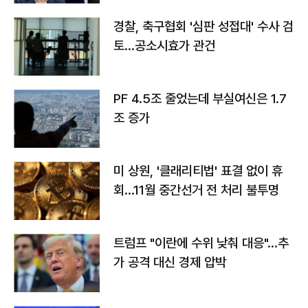
경찰, 축구협회 '심판 성접대' 수사 검
토…공소시효가 관건
PF 4.5조 줄었는데 부실여신은 1.7
조 증가
미 상원, '클래리티법' 표결 없이 휴
회…11월 중간선거 전 처리 불투명
트럼프 "이란에 수위 낮춰 대응"…추
가 공격 대신 경제 압박