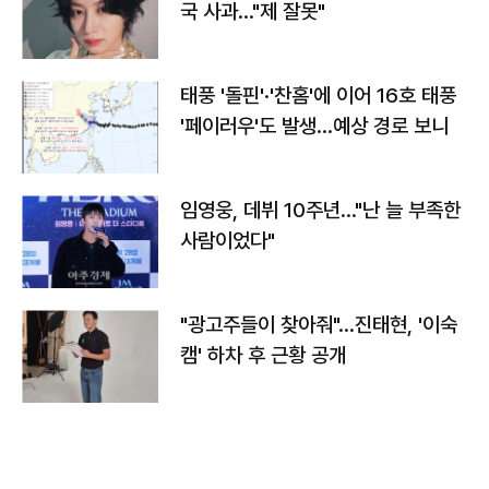
국 사과…"제 잘못"
태풍 '돌핀'·'찬홈'에 이어 16호 태풍
'페이러우'도 발생…예상 경로 보니
임영웅, 데뷔 10주년…"난 늘 부족한
사람이었다"
"광고주들이 찾아줘"…진태현, '이숙
캠' 하차 후 근황 공개