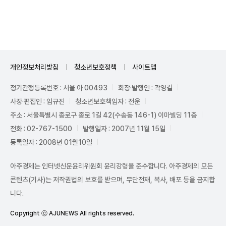
Unmute
개인정보처리방침
청소년보호정책
사이트맵
정기간행등록번호 : 서울 아 00493
회장·발행인 : 곽영길
사장·편집인 : 임규진
청소년보호책임자 : 전운
주소 : 서울특별시 종로구 종로 1길 42(수송동 146-1) 이마빌딩 11층
전화 : 02-767-1500
발행일자 : 2007년 11월 15일
등록일자 : 2008년 01월10일
아주경제는 인터넷신문윤리위원회 윤리강령을 준수합니다. 아주경제의 모든
콘텐츠(기사)는 저작권법의 보호를 받으며, 무단전재, 복사, 배포 등을 금지합
니다.
Copyright ⓒ AJUNEWS All rights reserved.