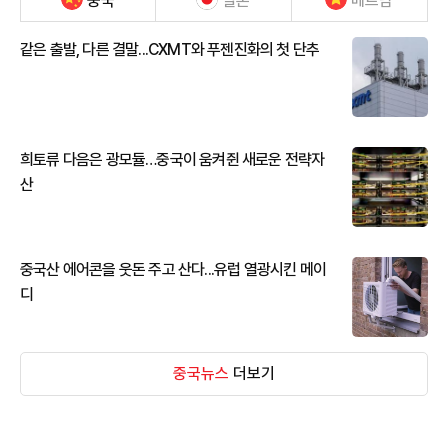
중국
일본
베트남
같은 출발, 다른 결말...CXMT와 푸젠진화의 첫 단추
희토류 다음은 광모듈…중국이 움켜쥔 새로운 전략자
산
중국산 에어콘을 웃돈 주고 산다...유럽 열광시킨 메이
디
중국뉴스
더보기