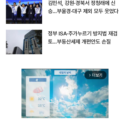
김민석, 강원·경북서 정청래에 신
승…부울경·대구 제외 모두 웃었다
정부 ISA·주가누르기 방지법 재검
토…부동산세제 개편안도 손질
더보기
arrow_forward_ios