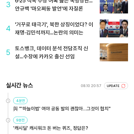
6·25 적국 수장 어록 읊은 국방장관…
3
안규백 '마오쩌둥 발언'에 자질론
'거꾸로 태극기', 북한 상징이었다? 이
4
재명·김민석까지…논란의 의미는
토스뱅크, 데이터 분석 전담조직 신
5
설…수장에 카카오 출신 선임
실시간 뉴스
08.10 20:57
UPDATE
4분전
與 "'하늘이법' 여야 공동 발의 괜찮아…그것이 협치"
9분전
'캐시딜' 캐시워크 돈 버는 퀴즈, 정답은?