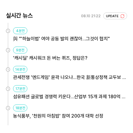
실시간 뉴스
08.10 21:22
UPDATE
4분전
與 "'하늘이법' 여야 공동 발의 괜찮아…그것이 협치"
9분전
'캐시딜' 캐시워크 돈 버는 퀴즈, 정답은?
14분전
관세전쟁 '엔드게임' 윤곽 나오나…한국 新통상정책 교두보 활
용해야
17분전
섬유패션 글로벌 경쟁력 키운다…산업부 15개 과제 180억 지
원
18분전
농식품부, '천원의 아침밥' 참여 200개 대학 선정