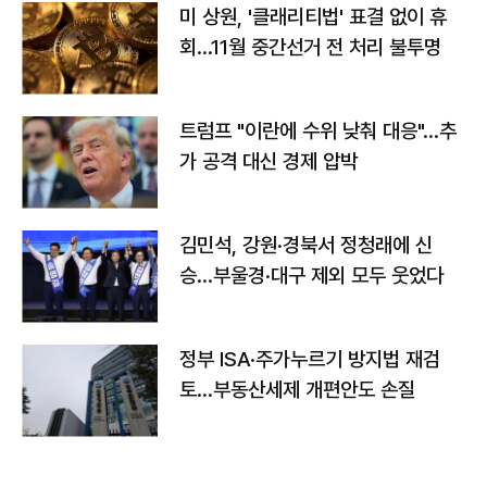
미 상원, '클래리티법' 표결 없이 휴
회…11월 중간선거 전 처리 불투명
트럼프 "이란에 수위 낮춰 대응"…추
가 공격 대신 경제 압박
김민석, 강원·경북서 정청래에 신
승…부울경·대구 제외 모두 웃었다
정부 ISA·주가누르기 방지법 재검
토…부동산세제 개편안도 손질