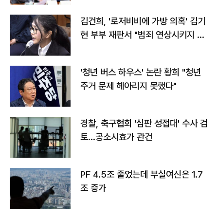
김건희, '로저비비에 가방 의혹' 김기
현 부부 재판서 "범죄 연상시키지 말
라"
'청년 버스 하우스' 논란 황희 "청년
주거 문제 헤아리지 못했다"
경찰, 축구협회 '심판 성접대' 수사 검
토…공소시효가 관건
PF 4.5조 줄었는데 부실여신은 1.7
조 증가