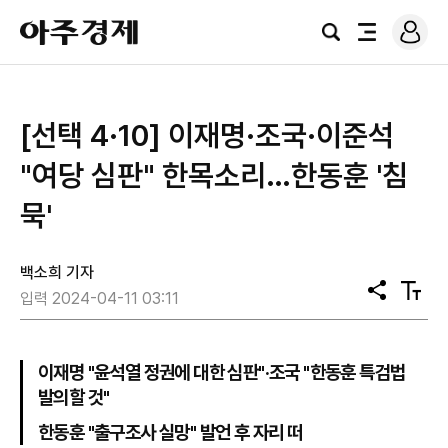
로
아
그
검
전
주
인
색
체
경
메
제
뉴
[선택 4·10] 이재명·조국·이준석
"여당 심판" 한목소리…한동훈 '침
묵'
백소희 기자
공
텍
입력 2024-04-11 03:11
유
스
트
크
기
이재명 "윤석열 정권에 대한 심판"·조국 "한동훈 특검법
발의할 것"
한동훈 "출구조사 실망" 발언 후 자리 떠