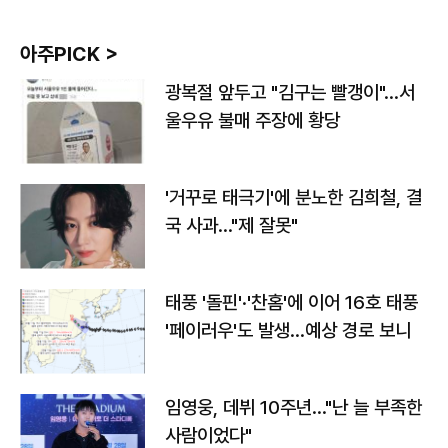
아주PICK >
광복절 앞두고 "김구는 빨갱이"…서
울우유 불매 주장에 황당
'거꾸로 태극기'에 분노한 김희철, 결
국 사과…"제 잘못"
태풍 '돌핀'·'찬홈'에 이어 16호 태풍
'페이러우'도 발생…예상 경로 보니
임영웅, 데뷔 10주년…"난 늘 부족한
사람이었다"