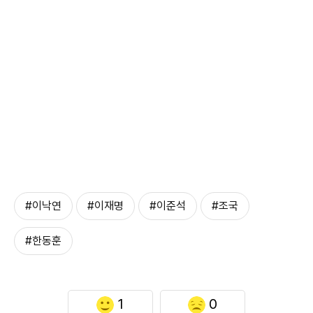
#이낙연
#이재명
#이준석
#조국
#한동훈
1
0