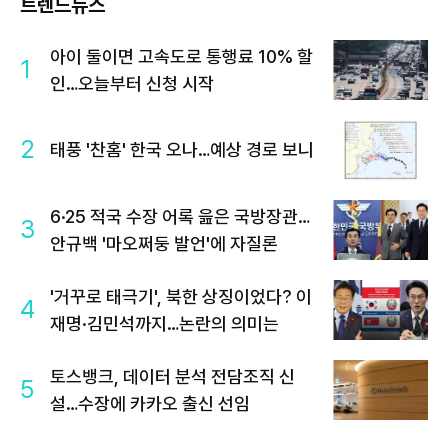
트렌드뉴스
아이 둘이면 고속도로 통행료 10% 할
1
인…오늘부터 신청 시작
2
태풍 '찬홈' 한국 오나…예상 경로 보니
6·25 적국 수장 어록 읊은 국방장관…
3
안규백 '마오쩌둥 발언'에 자질론
'거꾸로 태극기', 북한 상징이었다? 이
4
재명·김민석까지…논란의 의미는
토스뱅크, 데이터 분석 전담조직 신
5
설…수장에 카카오 출신 선임