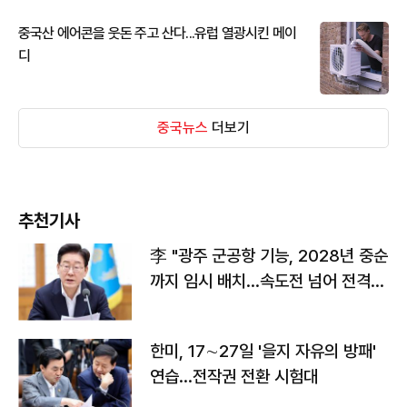
중국산 에어콘을 웃돈 주고 산다...유럽 열광시킨 메이
디
중국뉴스
더보기
추천기사
李 "광주 군공항 기능, 2028년 중순
까지 임시 배치…속도전 넘어 전격
전"
한미, 17∼27일 '을지 자유의 방패'
연습…전작권 전환 시험대