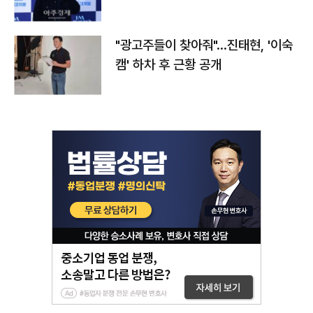
"광고주들이 찾아줘"…진태현, '이숙
캠' 하차 후 근황 공개