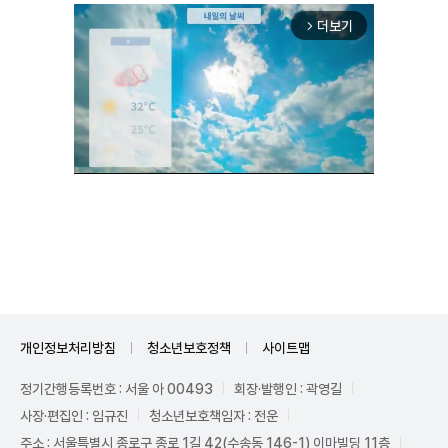
더보기
arrow_forward_ios
Unmute
개인정보처리방침
청소년보호정책
사이트맵
정기간행등록번호 : 서울 아 00493
회장·발행인 : 곽영길
사장·편집인 : 임규진
청소년보호책임자 : 전운
주소 : 서울특별시 종로구 종로 1길 42(수송동 146-1) 이마빌딩 11층