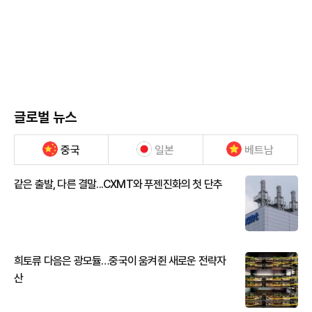
글로벌 뉴스
중국
일본
베트남
같은 출발, 다른 결말...CXMT와 푸젠진화의 첫 단추
희토류 다음은 광모듈…중국이 움켜쥔 새로운 전략자
산