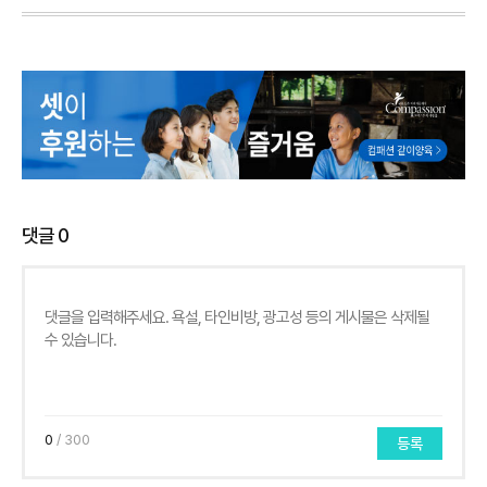
댓글
0
0
/ 300
등록