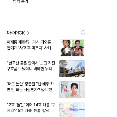
협력 논의
아주PICK
이재룡 재판行…다시 떠오른
연예계 '사고 후 미조치' 사례
"한국산 물은 안마셔"…日 지진
구호품 보냈더니 비하한 누리
꾼
'태도 논란' 정준원 "난 배우 하
면 안 되는 사람인가? 생각 했
다"
13호 '돌핀' 이어 14호 태풍 '구
지라'·15호 태풍 '찬홈' 발생…
현재 위치와 이동경로는?