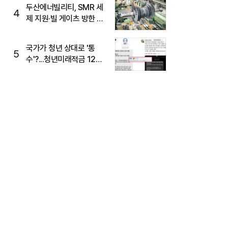
두산에너빌리티, SMR 세
4
제 지원·빌 게이츠 방한 기
대에 5%대 강세
국가가 청년 상대로 '통
5
수'?...청년미래적금 12%
준다더니 "응, 오류야"