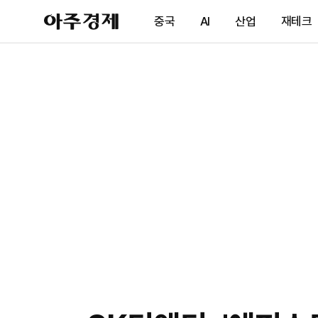
아
중국
AI
산업
재테크
주
경
제