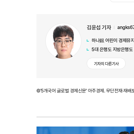
김윤섭 기자
angks6
하나銀 어린이 경제뮤지컬
5대 은행도 지방은행도
기자의 다른기사
©'5개국어 글로벌 경제신문' 아주경제. 무단전재·재배