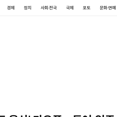
경제
정치
사회·전국
국제
포토
문화·연예