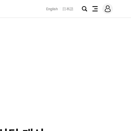
로
English
日本語
그
검
전
인
색
체
메
뉴