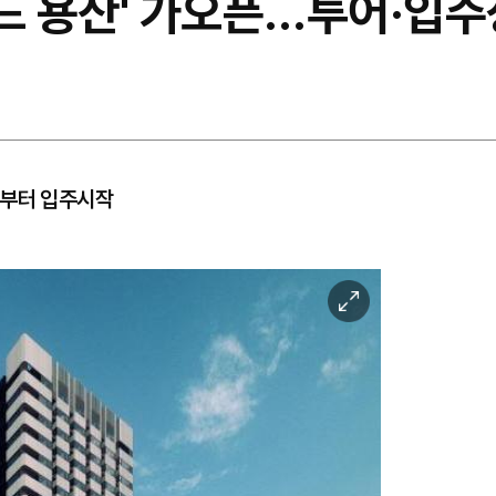
소드 용산' 가오픈…투어·입
일부터 입주시작
이
미
지
확
대