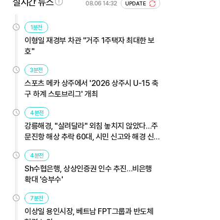
실시간 뉴스
08.06 14:32
UPDATE
1분전
이형일 재경부 차관 "거주 1주택자 최대한 보
호"
3분전
스포츠 메카 상주에서 '2026 상주시 U-15 축
구 하계 스토브리그' 개최
4분전
강릉해경, "살려달라" 외침 놓치지 않았다…주
문진항 해상 추락 60대, 시민 신고와 해경 신
속 대응으로 무사 구조
4분전
Sh수협은행, 상상인증권 인수 추진…비은행
확대 '승부수'
7분전
이상일 용인시장, 베트남 FPT그룹과 반도체