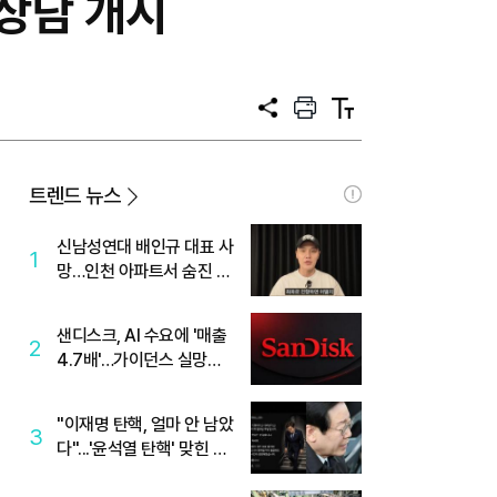
주상담 개시
공
프
텍
유
린
스
트
트
크
기
트렌드 뉴스
신남성연대 배인규 대표 사
1
망…인천 아파트서 숨진 채
발견
샌디스크, AI 수요에 '매출
2
4.7배'…가이던스 실망에
'주가는 하락'
"이재명 탄핵, 얼마 안 남았
3
다"...'윤석열 탄핵' 맞힌 무
당, '성지글' 등장