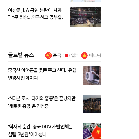
이상준, LA 공연 논란에 사과
"너무 죄송…연구하고 공부할
것"
글로벌 뉴스
중국
일본
베트남
중국산 에어콘을 웃돈 주고 산다...유럽
열광시킨 메이디
스티븐 로치 '과거의 홍콩'은 끝났지만
'새로운 홍콩'은 진행중
'역사적 순간' 중국 DUV 개발업체는
설립 3년된 '아이성나'