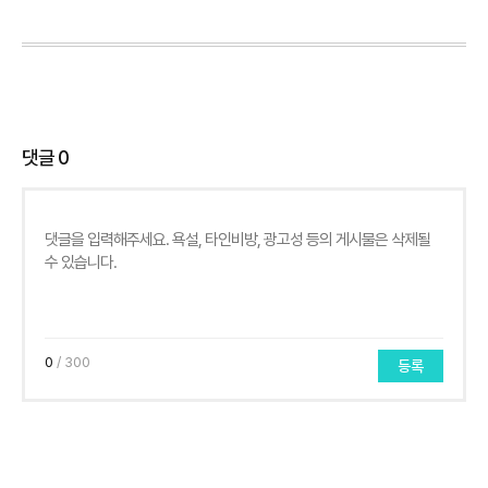
댓글
0
0
/ 300
등록