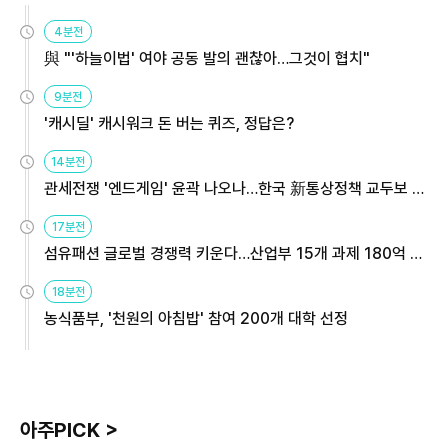
4분전
與 "'하늘이법' 여야 공동 발의 괜찮아…그것이 협치"
9분전
'캐시딜' 캐시워크 돈 버는 퀴즈, 정답은?
14분전
관세전쟁 '엔드게임' 윤곽 나오나…한국 新통상정책 교두보 활
용해야
17분전
섬유패션 글로벌 경쟁력 키운다…산업부 15개 과제 180억 지
원
18분전
농식품부, '천원의 아침밥' 참여 200개 대학 선정
아주PICK >