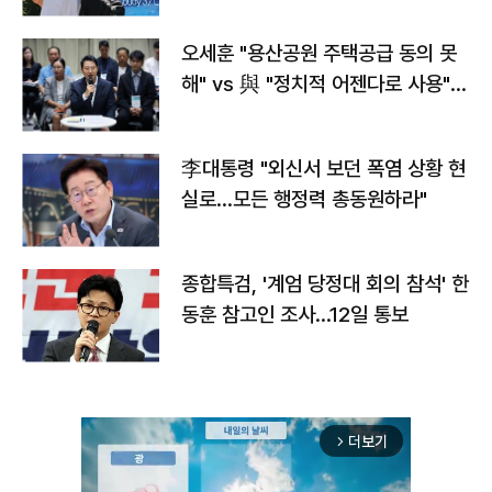
오세훈 "용산공원 주택공급 동의 못
해" vs 與 "정치적 어젠다로 사용"
맞불
李대통령 "외신서 보던 폭염 상황 현
실로…모든 행정력 총동원하라"
종합특검, '계엄 당정대 회의 참석' 한
동훈 참고인 조사...12일 통보
더보기
arrow_forward_ios