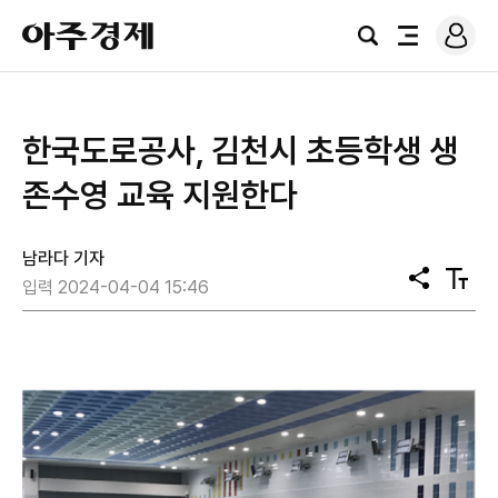
로
아
그
검
전
주
인
색
체
경
메
제
뉴
한국도로공사, 김천시 초등학생 생
존수영 교육 지원한다
남라다 기자
공
텍
입력 2024-04-04 15:46
유
스
트
크
기