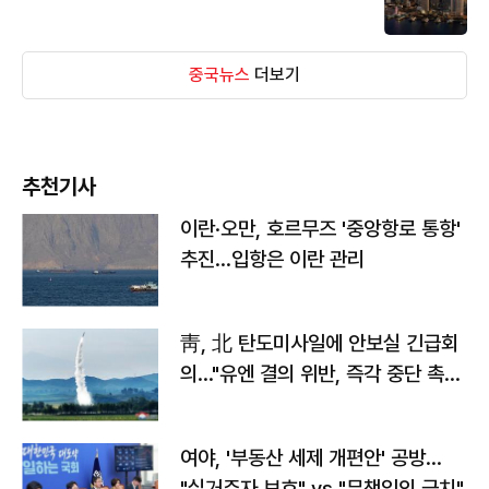
중국뉴스
더보기
추천기사
이란·오만, 호르무즈 '중앙항로 통항'
추진…입항은 이란 관리
靑, 北 탄도미사일에 안보실 긴급회
의…"유엔 결의 위반, 즉각 중단 촉
구"
여야, '부동산 세제 개편안' 공방…
"실거주자 보호" vs "무책임의 극치"