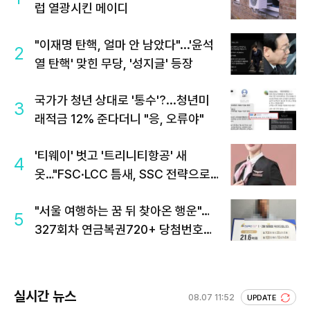
럽 열광시킨 메이디
"이재명 탄핵, 얼마 안 남았다"...'윤석
2
열 탄핵' 맞힌 무당, '성지글' 등장
국가가 청년 상대로 '통수'?...청년미
3
래적금 12% 준다더니 "응, 오류야"
'티웨이' 벗고 '트리니티항공' 새
4
옷…"FSC·LCC 틈새, SSC 전략으로
공략"
"서울 여행하는 꿈 뒤 찾아온 행운"…
5
327회차 연금복권720+ 당첨번호조
회 주목
실시간 뉴스
08.07 11:52
UPDATE