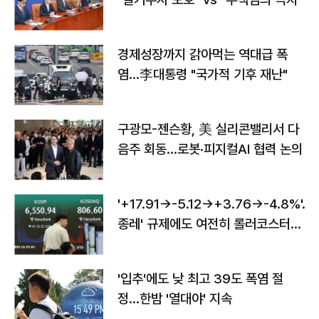
경제성장까지 갉아먹는 역대급 폭
염…李대통령 "국가적 기후 재난"
구광모-젠슨황, 美 실리콘밸리서 다
음주 회동…로봇·피지컬AI 협력 논의
'+17.91→-5.12→+3.76→-4.8%'…'
종레' 규제에도 여전히 롤러코스터
타는 코스피
'입추'에도 낮 최고 39도 폭염 절
정…한밤 '열대야' 지속