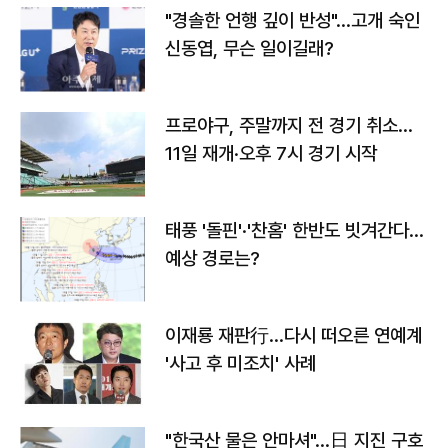
"경솔한 언행 깊이 반성"…고개 숙인
신동엽, 무슨 일이길래?
프로야구, 주말까지 전 경기 취소…
11일 재개·오후 7시 경기 시작
태풍 '돌핀'·'찬홈' 한반도 빗겨간다…
예상 경로는?
이재룡 재판行…다시 떠오른 연예계
'사고 후 미조치' 사례
"한국산 물은 안마셔"…日 지진 구호