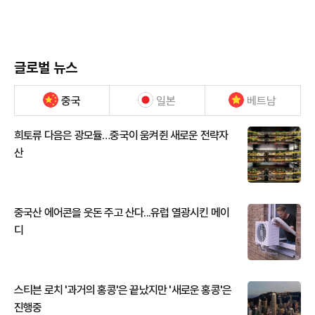
글로벌 뉴스
중국
일본
베트남
희토류 다음은 광모듈…중국이 움켜쥔 새로운 전략자
산
중국산 에어콘을 웃돈 주고 산다...유럽 열광시킨 메이
디
스티븐 로치 '과거의 홍콩'은 끝났지만 '새로운 홍콩'은
진행중