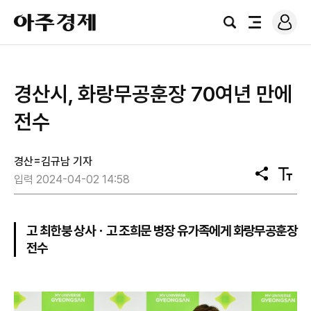
로
아
그
검
전
주
인
색
체
경
메
제
뉴
경산시, 화랑무공훈장 70여년 만에
전수
경산=김규남 기자
공
텍
입력 2024-04-02 14:58
유
스
트
크
기
고 최한붕 상사ㆍ고 조희문 병장 유가족에게 화랑무공훈장
전수