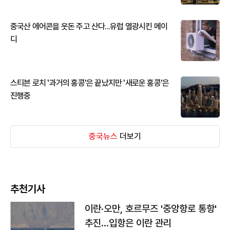
중국산 에어콘을 웃돈 주고 산다...유럽 열광시킨 메이
디
스티븐 로치 '과거의 홍콩'은 끝났지만 '새로운 홍콩'은
진행중
중국뉴스
더보기
추천기사
이란·오만, 호르무즈 '중앙항로 통항'
추진…입항은 이란 관리