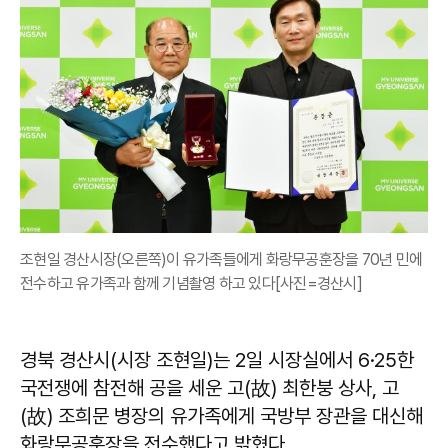
조현일 경산시장(오른쪽)이 유가족들에게 화랑무공훈장을 70년 민에
전수하고 유가족과 함께 기념촬영 하고 있다[사진=경산시]
경북 경산시(시장 조현일)는 2일 시장실에서 6·25한
국전쟁에 참전해 공을 세운 고(故) 최한붕 상사, 고
(故) 조희문 병장의 유가족에게 국방부 장관을 대신해
화랑무공훈장을 전수했다고 밝혔다.