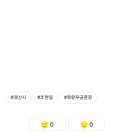
#경산시
#조현일
#화랑무공훈장
0
0