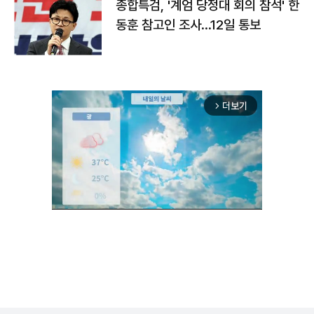
종합특검, '계엄 당정대 회의 참석' 한
동훈 참고인 조사...12일 통보
더보기
arrow_forward_ios
Unmute