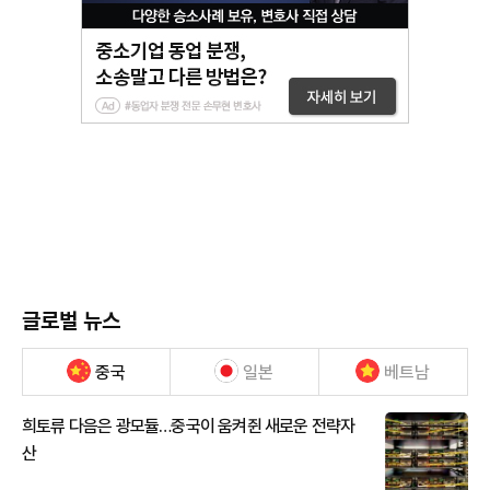
글로벌 뉴스
중국
일본
베트남
희토류 다음은 광모듈…중국이 움켜쥔 새로운 전략자
산