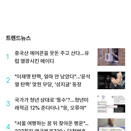
트렌드뉴스
중국산 에어콘을 웃돈 주고 산다...유
1
럽 열광시킨 메이디
"이재명 탄핵, 얼마 안 남았다"...'윤석
2
열 탄핵' 맞힌 무당, '성지글' 등장
국가가 청년 상대로 '통수'?...청년미
3
래적금 12% 준다더니 "응, 오류야"
"서울 여행하는 꿈 뒤 찾아온 행운"…
4