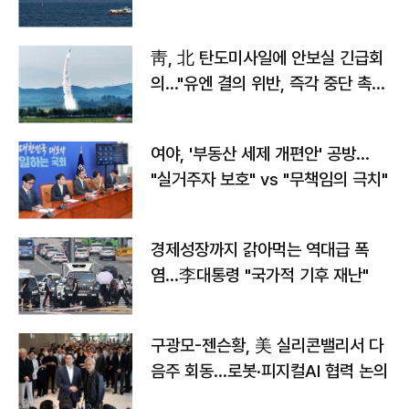
靑, 北 탄도미사일에 안보실 긴급회
의…"유엔 결의 위반, 즉각 중단 촉
구"
여야, '부동산 세제 개편안' 공방…
"실거주자 보호" vs "무책임의 극치"
경제성장까지 갉아먹는 역대급 폭
염…李대통령 "국가적 기후 재난"
구광모-젠슨황, 美 실리콘밸리서 다
음주 회동…로봇·피지컬AI 협력 논의