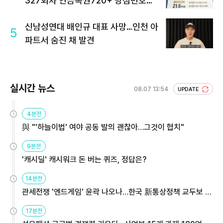
327회차 연금복권720+ 당첨번호조
회 주목
신남성연대 배인규 대표 사망…인천 아
5
파트서 숨진 채 발견
실시간 뉴스
08.07 13:54
UPDATE
4분전
與 "'하늘이법' 여야 공동 발의 괜찮아…그것이 협치"
9분전
'캐시딜' 캐시워크 돈 버는 퀴즈, 정답은?
14분전
관세전쟁 '엔드게임' 윤곽 나오나…한국 新통상정책 교두보 활
용해야
17분전