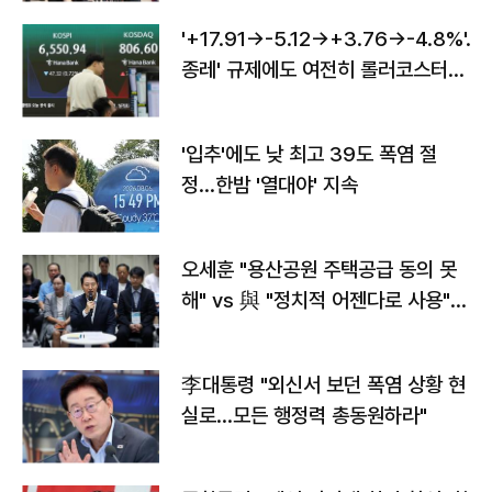
'+17.91→-5.12→+3.76→-4.8%'…'
종레' 규제에도 여전히 롤러코스터
타는 코스피
'입추'에도 낮 최고 39도 폭염 절
정…한밤 '열대야' 지속
오세훈 "용산공원 주택공급 동의 못
해" vs 與 "정치적 어젠다로 사용"
맞불
李대통령 "외신서 보던 폭염 상황 현
실로…모든 행정력 총동원하라"