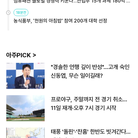
섬유패션 글로벌 경쟁력 키운다…산업부 15개 과제 180억 지
원
18분전
농식품부, '천원의 아침밥' 참여 200개 대학 선정
아주PICK >
"경솔한 언행 깊이 반성"…고개 숙인
신동엽, 무슨 일이길래?
프로야구, 주말까지 전 경기 취소…
11일 재개·오후 7시 경기 시작
태풍 '돌핀'·'찬홈' 한반도 빗겨간다…