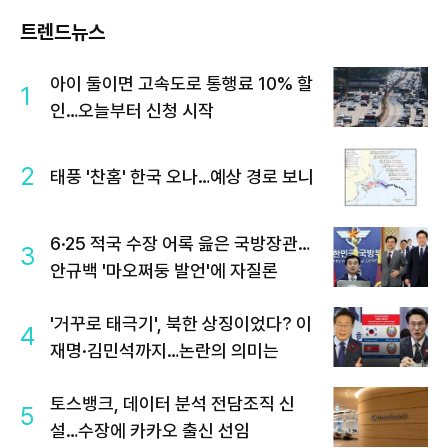
트렌드뉴스
아이 둘이면 고속도로 통행료 10% 할
1
인…오늘부터 신청 시작
2
태풍 '찬홈' 한국 오나…예상 경로 보니
6·25 적국 수장 어록 읊은 국방장관…
3
안규백 '마오쩌둥 발언'에 자질론
'거꾸로 태극기', 북한 상징이었다? 이
4
재명·김민석까지…논란의 의미는
토스뱅크, 데이터 분석 전담조직 신
5
설…수장에 카카오 출신 선임