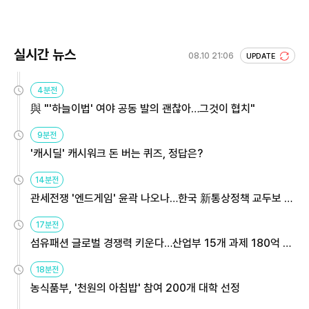
실시간 뉴스
08.10 21:06
UPDATE
4분전
與 "'하늘이법' 여야 공동 발의 괜찮아…그것이 협치"
9분전
'캐시딜' 캐시워크 돈 버는 퀴즈, 정답은?
14분전
관세전쟁 '엔드게임' 윤곽 나오나…한국 新통상정책 교두보 활
용해야
17분전
섬유패션 글로벌 경쟁력 키운다…산업부 15개 과제 180억 지
원
18분전
농식품부, '천원의 아침밥' 참여 200개 대학 선정