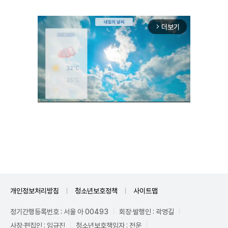
더보기
arrow_forward_ios
Unmute
개인정보처리방침
청소년보호정책
사이트맵
정기간행등록번호 : 서울 아 00493
회장·발행인 : 곽영길
사장·편집인 : 임규진
청소년보호책임자 : 전운