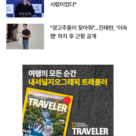
사람이었다"
"광고주들이 찾아줘"…진태현, '이숙
캠' 하차 후 근황 공개