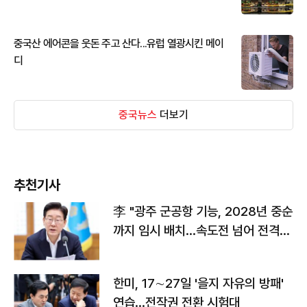
중국산 에어콘을 웃돈 주고 산다...유럽 열광시킨 메이
디
중국뉴스
더보기
추천기사
李 "광주 군공항 기능, 2028년 중순
까지 임시 배치…속도전 넘어 전격
전"
한미, 17∼27일 '을지 자유의 방패'
연습…전작권 전환 시험대