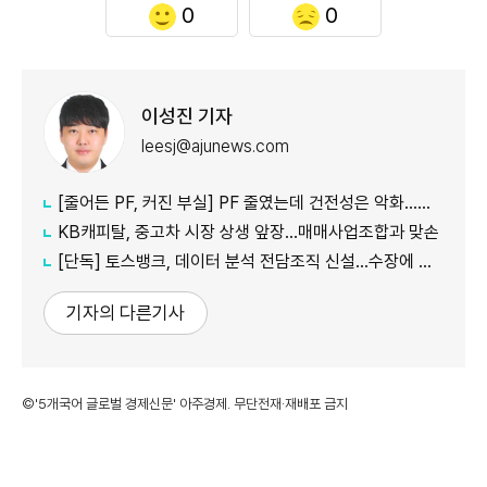
0
0
이성진 기자
leesj@ajunews.com
[줄어든 PF, 커진 부실] PF 줄였는데 건전성은 악화…저축은행·상호금융 '경고등'
KB캐피탈, 중고차 시장 상생 앞장…매매사업조합과 맞손
[단독] 토스뱅크, 데이터 분석 전담조직 신설…수장에 카카오 출신 선임
기자의 다른기사
©'5개국어 글로벌 경제신문' 아주경제. 무단전재·재배포 금지