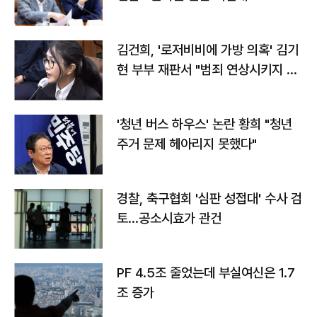
김건희, '로저비비에 가방 의혹' 김기
현 부부 재판서 "범죄 연상시키지 말
라"
'청년 버스 하우스' 논란 황희 "청년
주거 문제 헤아리지 못했다"
경찰, 축구협회 '심판 성접대' 수사 검
토…공소시효가 관건
PF 4.5조 줄었는데 부실여신은 1.7
조 증가