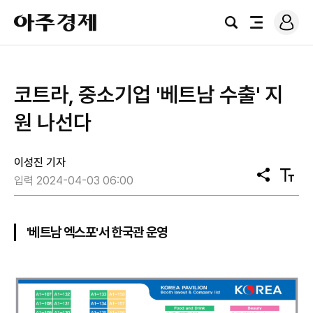
로
아
그
검
전
주
인
색
체
경
메
제
뉴
코트라, 중소기업 '베트남 수출' 지
원 나선다
이성진 기자
공
텍
입력 2024-04-03 06:00
유
스
트
크
기
'베트남 엑스포'서 한국관 운영