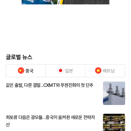
글로벌 뉴스
중국
일본
베트남
같은 출발, 다른 결말...CXMT와 푸젠진화의 첫 단추
희토류 다음은 광모듈…중국이 움켜쥔 새로운 전략자
산