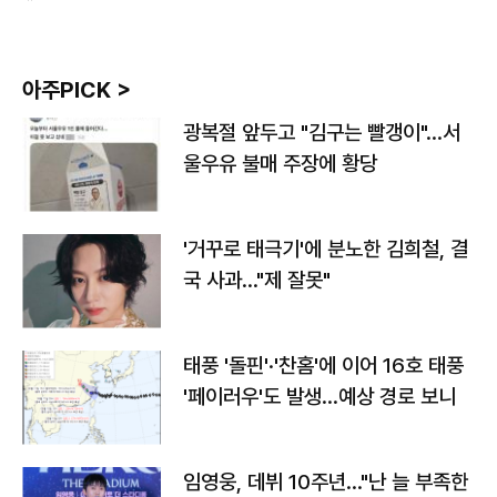
아주PICK >
광복절 앞두고 "김구는 빨갱이"…서
울우유 불매 주장에 황당
'거꾸로 태극기'에 분노한 김희철, 결
국 사과…"제 잘못"
태풍 '돌핀'·'찬홈'에 이어 16호 태풍
'페이러우'도 발생…예상 경로 보니
임영웅, 데뷔 10주년…"난 늘 부족한