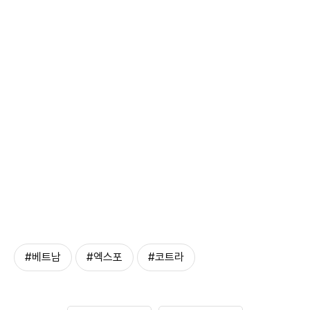
#베트남
#엑스포
#코트라