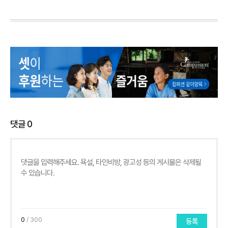
댓글
0
0
/ 300
등록