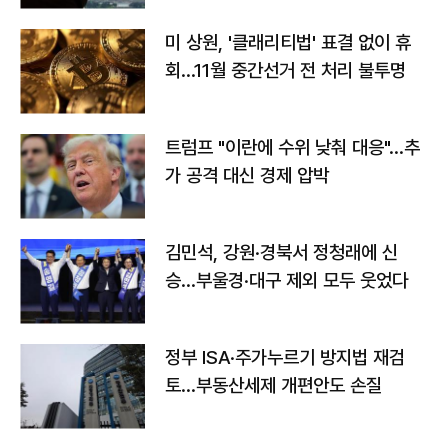
미 상원, '클래리티법' 표결 없이 휴
회…11월 중간선거 전 처리 불투명
트럼프 "이란에 수위 낮춰 대응"…추
가 공격 대신 경제 압박
김민석, 강원·경북서 정청래에 신
승…부울경·대구 제외 모두 웃었다
정부 ISA·주가누르기 방지법 재검
토…부동산세제 개편안도 손질