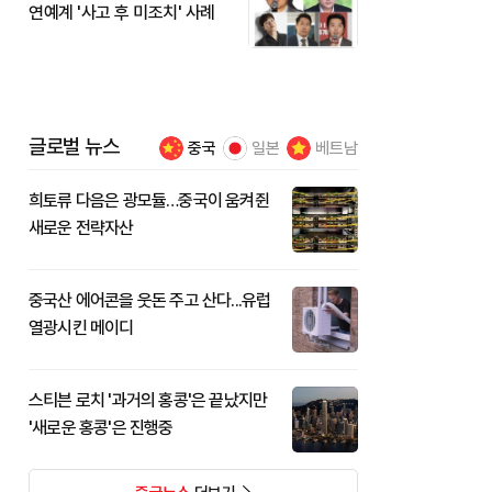
연예계 '사고 후 미조치' 사례
글로벌 뉴스
중국
일본
베트남
희토류 다음은 광모듈…중국이 움켜쥔
새로운 전략자산
중국산 에어콘을 웃돈 주고 산다...유럽
열광시킨 메이디
스티븐 로치 '과거의 홍콩'은 끝났지만
'새로운 홍콩'은 진행중