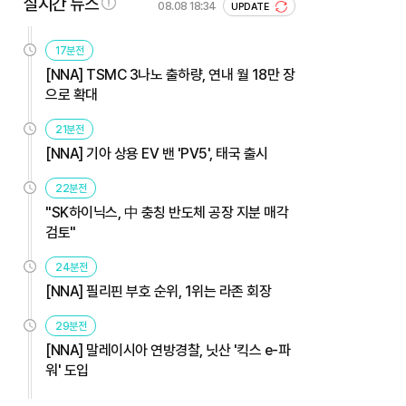
실시간 뉴스
08.08 18:34
UPDATE
17분전
[NNA] TSMC 3나노 출하량, 연내 월 18만 장
으로 확대
21분전
[NNA] 기아 상용 EV 밴 'PV5', 태국 출시
22분전
"SK하이닉스, 中 충칭 반도체 공장 지분 매각
검토"
24분전
[NNA] 필리핀 부호 순위, 1위는 라존 회장
29분전
[NNA] 말레이시아 연방경찰, 닛산 '킥스 e-파
워' 도입