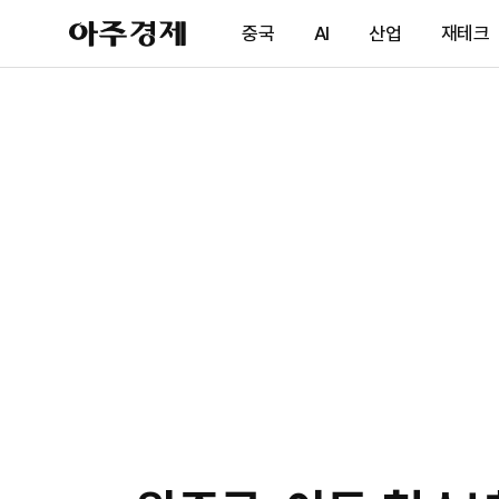
아
중국
AI
산업
재테크
주
경
제