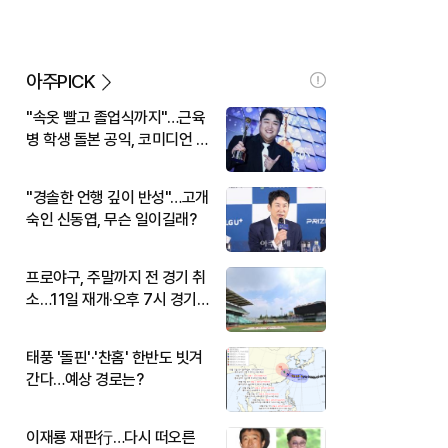
아주PICK
"속옷 빨고 졸업식까지"…근육
병 학생 돌본 공익, 코미디언 김
규원이었다
"경솔한 언행 깊이 반성"…고개
숙인 신동엽, 무슨 일이길래?
프로야구, 주말까지 전 경기 취
소…11일 재개·오후 7시 경기
시작
태풍 '돌핀'·'찬홈' 한반도 빗겨
간다…예상 경로는?
이재룡 재판行…다시 떠오른