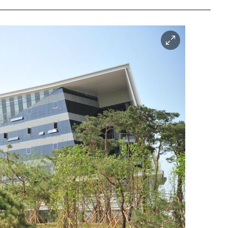
이
미
지
확
대