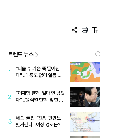
공
프
텍
유
린
스
트
트
크
기
트렌드 뉴스
"다음 주 기온 뚝 떨어진
1
다"…태풍도 없이 열돔 박
살 낸 '이것'
"이재명 탄핵, 얼마 안 남았
2
다"...'윤석열 탄핵' 맞힌 무
당, '성지글' 등장
태풍 '돌핀'·'찬홈' 한반도
3
빗겨간다…예상 경로는?