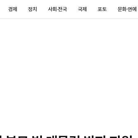
경제
정치
사회·전국
국제
포토
문화·연예