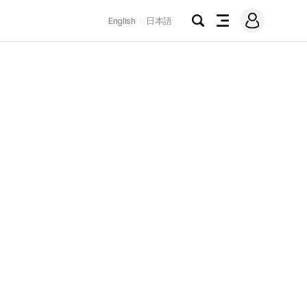
로
English
日本語
그
검
전
인
색
체
메
뉴