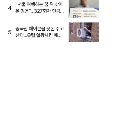
"서울 여행하는 꿈 뒤 찾아
4
온 행운"…327회차 연금
복권720+ 당첨번호조회
주목
중국산 에어콘을 웃돈 주고
5
산다...유럽 열광시킨 메이
디