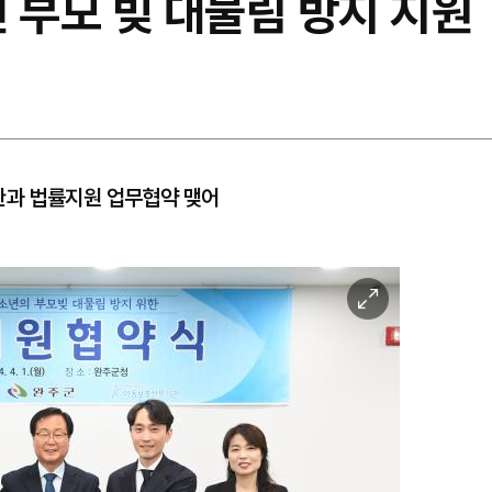
 부모 빚 대물림 방지 지원
관과 법률지원 업무협약 맺어
이
미
지
확
대