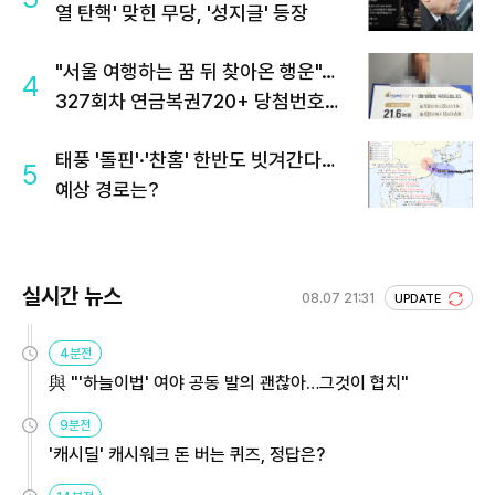
열 탄핵' 맞힌 무당, '성지글' 등장
"서울 여행하는 꿈 뒤 찾아온 행운"…
4
327회차 연금복권720+ 당첨번호조
회 주목
태풍 '돌핀'·'찬홈' 한반도 빗겨간다…
5
예상 경로는?
실시간 뉴스
08.07 21:31
UPDATE
4분전
與 "'하늘이법' 여야 공동 발의 괜찮아…그것이 협치"
9분전
'캐시딜' 캐시워크 돈 버는 퀴즈, 정답은?