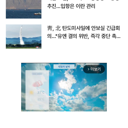
추진…입항은 이란 관리
靑, 北 탄도미사일에 안보실 긴급회
의…"유엔 결의 위반, 즉각 중단 촉
구"
더보기
arrow_forward_ios
Unmute