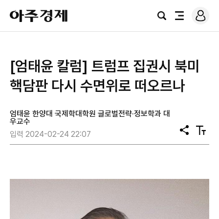
로
아
그
검
전
주
인
색
체
경
메
제
뉴
[엄태윤 칼럼] 트럼프 집권시 북미
핵담판 다시 수면위로 떠오르나
엄태윤 한양대 국제학대학원 글로벌전략·정보학과 대
우교수
공
텍
입력 2024-02-24 22:07
유
스
트
크
기