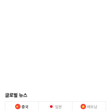
글로벌 뉴스
중국
일본
베트남