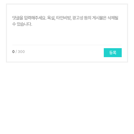
0
/ 300
등록