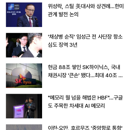
위성락, 스틸 美대사와 상견례…한미
관계 발전 논의
'채상병 순직' 임성근 전 사단장 항소
심도 징역 3년
현금 88조 쌓인 SK하이닉스, 국내
채권시장 '큰손' 됐다…최대 40조 투
자
"메모리 월 넘을 해법은 HBF"…구글
도 주목한 차세대 AI 메모리
이란·오만, 호르무즈 '중앙항로 통항'