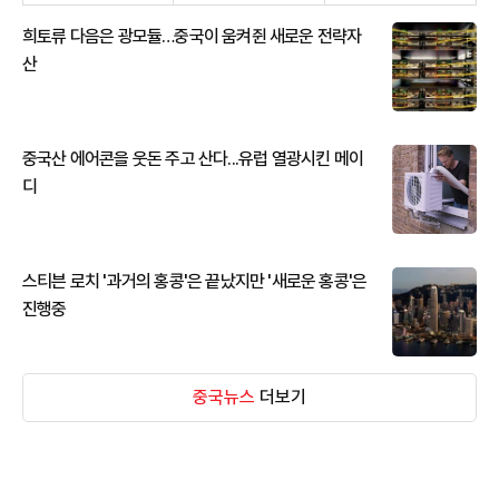
희토류 다음은 광모듈…중국이 움켜쥔 새로운 전략자
산
중국산 에어콘을 웃돈 주고 산다...유럽 열광시킨 메이
디
스티븐 로치 '과거의 홍콩'은 끝났지만 '새로운 홍콩'은
진행중
중국뉴스
더보기