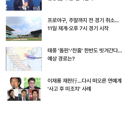
프로야구, 주말까지 전 경기 취소…
11일 재개·오후 7시 경기 시작
태풍 '돌핀'·'찬홈' 한반도 빗겨간다…
예상 경로는?
이재룡 재판行…다시 떠오른 연예계
'사고 후 미조치' 사례