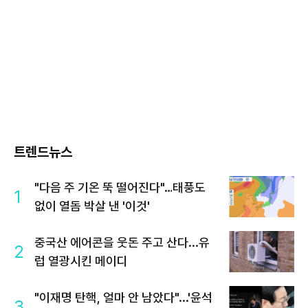
트렌드뉴스
"다음 주 기온 뚝 떨어진다"…태풍도
1
없이 열돔 박살 낸 '이것'
중국산 에어콘을 웃돈 주고 산다...유
2
럽 열광시킨 메이디
"이재명 탄핵, 얼마 안 남았다"...'윤석
3