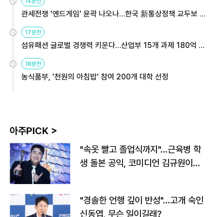
14분전
관세전쟁 '엔드게임' 윤곽 나오나…한국 新통상정책 교두보 활
용해야
17분전
섬유패션 글로벌 경쟁력 키운다…산업부 15개 과제 180억 지
원
18분전
농식품부, '천원의 아침밥' 참여 200개 대학 선정
아주PICK >
"속옷 빨고 졸업식까지"…근육병 학
생 돌본 공익, 코미디언 김규원이었
다
"경솔한 언행 깊이 반성"…고개 숙인
신동엽, 무슨 일이길래?