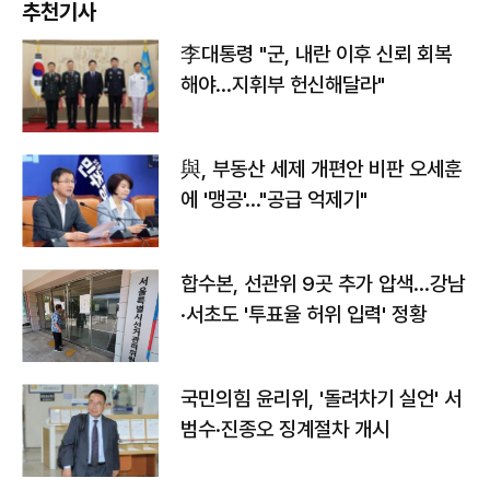
추천기사
李대통령 "군, 내란 이후 신뢰 회복
해야…지휘부 헌신해달라"
與, 부동산 세제 개편안 비판 오세훈
에 '맹공'…"공급 억제기"
합수본, 선관위 9곳 추가 압색…강남
·서초도 '투표율 허위 입력' 정황
국민의힘 윤리위, '돌려차기 실언' 서
범수·진종오 징계절차 개시