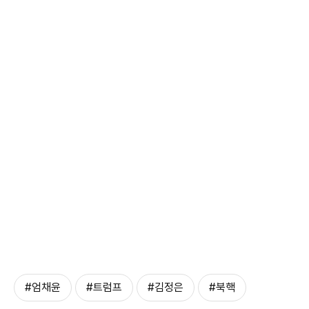
#엄채윤
#트럼프
#김정은
#북핵