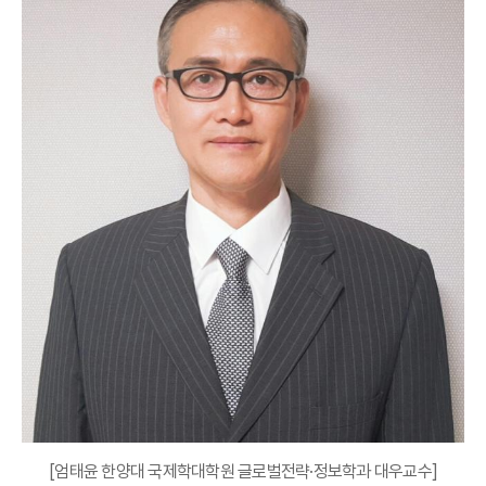
[엄태윤 한양대 국제학대학원 글로벌전략·정보학과 대우교수]