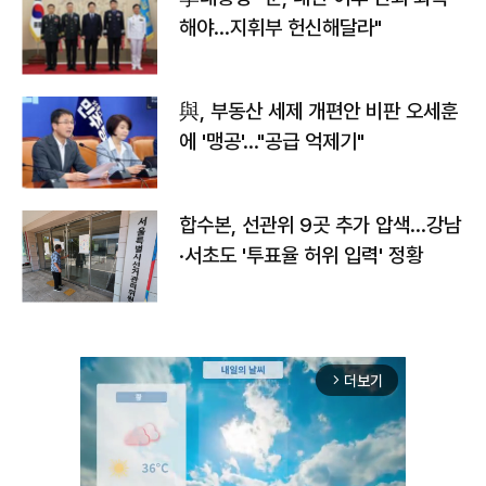
해야…지휘부 헌신해달라"
與, 부동산 세제 개편안 비판 오세훈
에 '맹공'…"공급 억제기"
합수본, 선관위 9곳 추가 압색…강남
·서초도 '투표율 허위 입력' 정황
더보기
arrow_forward_ios