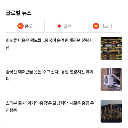
글로벌 뉴스
중국
일본
베트남
희토류 다음은 광모듈…중국이 움켜쥔 새로운 전략자
산
중국산 에어콘을 웃돈 주고 산다...유럽 열광시킨 메이
디
스티븐 로치 '과거의 홍콩'은 끝났지만 '새로운 홍콩'은
진행중