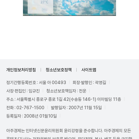
Unmute
개인정보처리방침
청소년보호정책
사이트맵
정기간행등록번호 : 서울 아 00493
회장·발행인 : 곽영길
사장·편집인 : 임규진
청소년보호책임자 : 전운
주소 : 서울특별시 종로구 종로 1길 42(수송동 146-1) 이마빌딩 11층
전화 : 02-767-1500
발행일자 : 2007년 11월 15일
등록일자 : 2008년 01월10일
아주경제는 인터넷신문윤리위원회 윤리강령을 준수합니다. 아주경제의 모든
콘텐츠(기사)는 저작권법의 보호를 받으며, 무단전재, 복사, 배포 등을 금지합