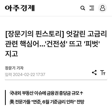
로
아
그
검
전
주
인
색
체
경
메
제
뉴
[장문기의 핀스토리] 엇갈린 고금리
관련 핵심어…'건전성' 뜨고 '피벗'
지고
장문기 기자
공
텍
입력 2024-02-22 17:37
유
스
트
크
기
국내외 부동산 이슈에 금융권 충당금 규모↑
美 전문가들 "연준, 6월 기준금리 인하" 전망