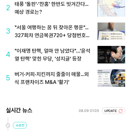
태풍 '돌핀'·'찬홈' 한반도 빗겨간다…
2
예상 경로는?
"서울 여행하는 꿈 뒤 찾아온 행운"…
3
327회차 연금복권720+ 당첨번호조
회 주목
"이재명 탄핵, 얼마 안 남았다"...'윤석
4
열 탄핵' 맞힌 무당, '성지글' 등장
버거·커피·치킨까지 줄줄이 매물…외
5
식 프랜차이즈 M&A '활기'
실시간 뉴스
08.09 01:05
UPDATE
4분전