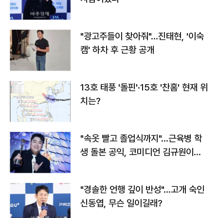
"광고주들이 찾아줘"…진태현, '이숙
캠' 하차 후 근황 공개
13호 태풍 '돌핀'·15호 '찬홈' 현재 위
치는?
"속옷 빨고 졸업식까지"…근육병 학
생 돌본 공익, 코미디언 김규원이었
다
"경솔한 언행 깊이 반성"…고개 숙인
신동엽, 무슨 일이길래?