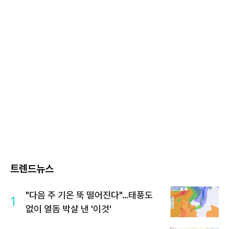
트렌드뉴스
"다음 주 기온 뚝 떨어진다"…태풍도
1
없이 열돔 박살 낸 '이것'