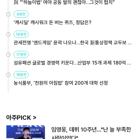
與 "'하늘이법' 여야 공동 발의 괜찮아…그것이 협치"
9분전
'캐시딜' 캐시워크 돈 버는 퀴즈, 정답은?
14분전
관세전쟁 '엔드게임' 윤곽 나오나…한국 新통상정책 교두보 활
용해야
17분전
섬유패션 글로벌 경쟁력 키운다…산업부 15개 과제 180억 지
원
18분전
농식품부, '천원의 아침밥' 참여 200개 대학 선정
아주PICK >
임영웅, 데뷔 10주년…"난 늘 부족한
사람이었다"