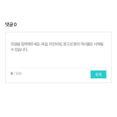
댓글
0
0
/ 300
등록