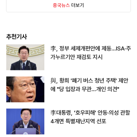
중국뉴스
더보기
추천기사
李, 정부 세제개편안에 제동…ISA·주
가누르기안 재검토 지시
與, 황희 '폐기 버스 청년 주택' 제안
에 "당 입장과 무관…개인 의견"
李대통령, '호우피해' 안동·의성 관할
4개면 특별재난지역 선포