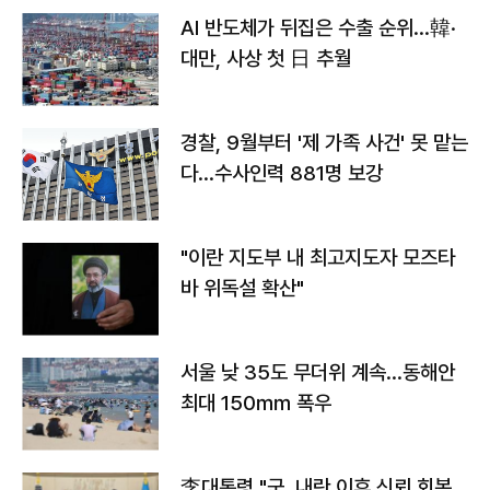
AI 반도체가 뒤집은 수출 순위…韓·
대만, 사상 첫 日 추월
경찰, 9월부터 '제 가족 사건' 못 맡는
다…수사인력 881명 보강
"이란 지도부 내 최고지도자 모즈타
바 위독설 확산"
서울 낮 35도 무더위 계속…동해안
최대 150㎜ 폭우
李대통령 "군, 내란 이후 신뢰 회복