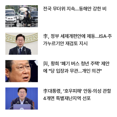
전국 무더위 지속…동해안 강한 비
李, 정부 세제개편안에 제동…ISA·주
가누르기안 재검토 지시
與, 황희 '폐기 버스 청년 주택' 제안
에 "당 입장과 무관…개인 의견"
李대통령, '호우피해' 안동·의성 관할
4개면 특별재난지역 선포