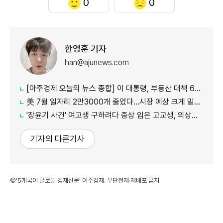
0
0
한영훈 기자
han@ajunews.com
[아주경제 오늘의 뉴스 종합] 이 대통령, 부동산 대책 6시간 점검…"기존 방식 벗어나 과감히 실행" 外
美 7월 일자리 2만3000개 줄었다…시장 예상 크게 밑돈 '고용 쇼크'
'장윤기 사건' 여고생 구하려다 중상 입은 고교생, 의상자 인정
기자의 다른기사
©'5개국어 글로벌 경제신문' 아주경제. 무단전재·재배포 금지