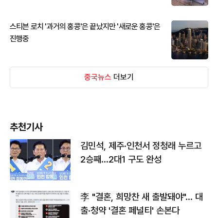
스티븐 로치 '과거의 홍콩'은 끝났지만 '새로운 홍콩'은
진행중
중국뉴스
더보기
추천기사
김민석, 제주·인천서 정청래 누르고
2승째…2대1 구도 완성
李 "결혼, 희망찬 새 출발돼야"… 대
출·청약 '결혼 페널티' 손본다