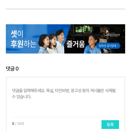
댓글
0
0
/ 300
등록