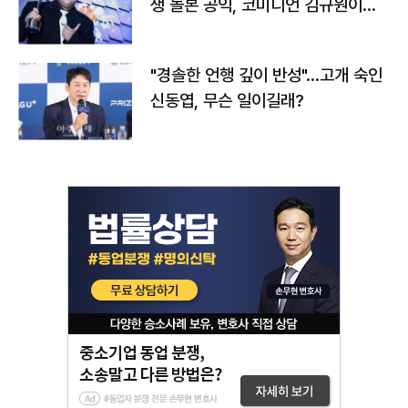
생 돌본 공익, 코미디언 김규원이었
다
"경솔한 언행 깊이 반성"…고개 숙인
신동엽, 무슨 일이길래?