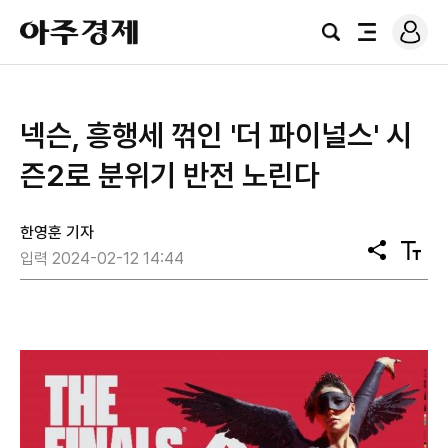
로
아
그
검
전
주
인
색
체
경
메
제
뉴
넥슨, 흥행세 꺾인 '더 파이널스' 시
즌2로 분위기 반전 노린다
한영훈 기자
공
텍
입력 2024-02-12 14:44
유
스
트
크
기