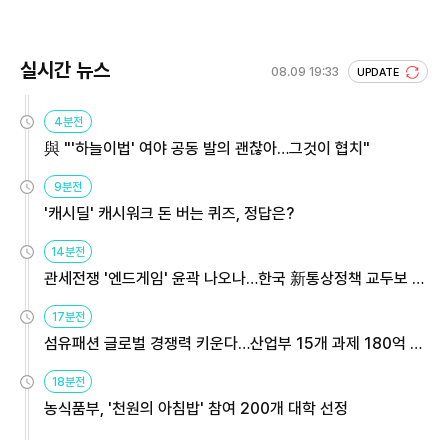
실시간 뉴스
08.09 19:33
UPDATE
4분전
與 "'하늘이법' 여야 공동 발의 괜찮아…그것이 협치"
9분전
'캐시딜' 캐시워크 돈 버는 퀴즈, 정답은?
14분전
관세전쟁 '엔드게임' 윤곽 나오나…한국 新통상정책 교두보 활
용해야
17분전
섬유패션 글로벌 경쟁력 키운다…산업부 15개 과제 180억 지
원
18분전
농식품부, '천원의 아침밥' 참여 200개 대학 선정