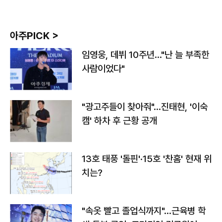
아주PICK >
임영웅, 데뷔 10주년…"난 늘 부족한
사람이었다"
"광고주들이 찾아줘"…진태현, '이숙
캠' 하차 후 근황 공개
13호 태풍 '돌핀'·15호 '찬홈' 현재 위
치는?
"속옷 빨고 졸업식까지"…근육병 학