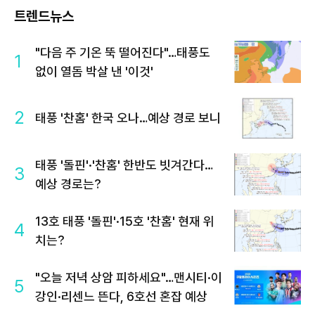
트렌드뉴스
"다음 주 기온 뚝 떨어진다"…태풍도
1
없이 열돔 박살 낸 '이것'
2
태풍 '찬홈' 한국 오나…예상 경로 보니
태풍 '돌핀'·'찬홈' 한반도 빗겨간다…
3
예상 경로는?
13호 태풍 '돌핀'·15호 '찬홈' 현재 위
4
치는?
"오늘 저녁 상암 피하세요"…맨시티·이
5
강인·리센느 뜬다, 6호선 혼잡 예상