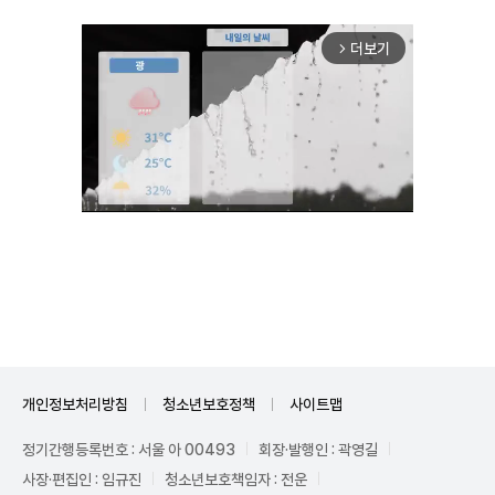
더보기
arrow_forward_ios
Unmute
개인정보처리방침
청소년보호정책
사이트맵
정기간행등록번호 : 서울 아 00493
회장·발행인 : 곽영길
사장·편집인 : 임규진
청소년보호책임자 : 전운