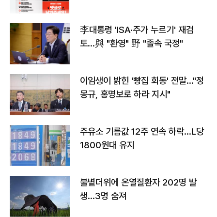
李대통령 'ISA·주가 누르기' 재검
토…與 "환영" 野 "졸속 국정"
이임생이 밝힌 '빵집 회동' 전말…"정
몽규, 홍명보로 하라 지시"
주유소 기름값 12주 연속 하락…L당
1800원대 유지
불볕더위에 온열질환자 202명 발
생…3명 숨져