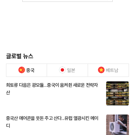
글로벌 뉴스
중국
일본
베트남
희토류 다음은 광모듈…중국이 움켜쥔 새로운 전략자
산
중국산 에어콘을 웃돈 주고 산다...유럽 열광시킨 메이
디