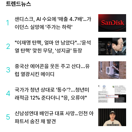
트렌드뉴스
샌디스크, AI 수요에 '매출 4.7배'…가
1
이던스 실망에 '주가는 하락'
"이재명 탄핵, 얼마 안 남았다"...'윤석
2
열 탄핵' 맞힌 무당, '성지글' 등장
중국산 에어콘을 웃돈 주고 산다...유
3
럽 열광시킨 메이디
국가가 청년 상대로 '통수'?...청년미
4
래적금 12% 준다더니 "응, 오류야"
신남성연대 배인규 대표 사망…인천 아
5
파트서 숨진 채 발견