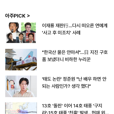
아주PICK >
이재룡 재판行…다시 떠오른 연예계
'사고 후 미조치' 사례
"한국산 물은 안마셔"…日 지진 구호
품 보냈더니 비하한 누리꾼
'태도 논란' 정준원 "난 배우 하면 안
되는 사람인가? 생각 했다"
13호 '돌핀' 이어 14호 태풍 '구지
라'·15호 태풍 '찬홈' 발생…현재 위