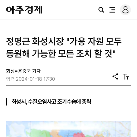
로
아
그
검
전
주
인
색
체
경
메
제
뉴
정명근 화성시장 "가용 자원 모두
동원해 가능한 모든 조치 할 것"
화성=윤중국 기자
공
텍
입력 2024-01-18 17:30
유
스
트
크
기
화성시, 수질오염사고 조기수습에 총력