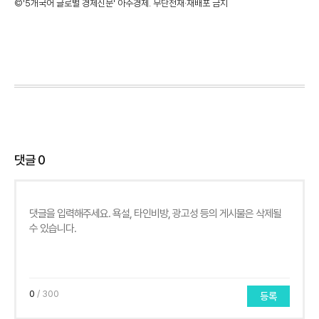
©'5개국어 글로벌 경제신문' 아주경제. 무단전재·재배포 금지
댓글
0
0
/ 300
등록