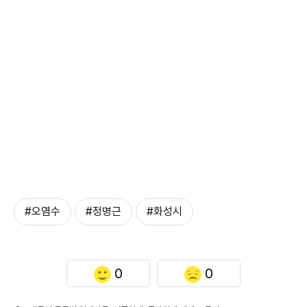
#오염수
#정명근
#화성시
0
0