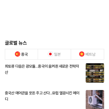
글로벌 뉴스
중국
일본
베트남
희토류 다음은 광모듈…중국이 움켜쥔 새로운 전략자
산
중국산 에어콘을 웃돈 주고 산다...유럽 열광시킨 메이
디