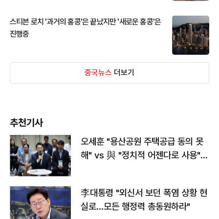
스티븐 로치 '과거의 홍콩'은 끝났지만 '새로운 홍콩'은
진행중
중국뉴스
더보기
추천기사
오세훈 "용산공원 주택공급 동의 못
해" vs 與 "정치적 어젠다로 사용"
맞불
李대통령 "외신서 보던 폭염 상황 현
실로…모든 행정력 총동원하라"