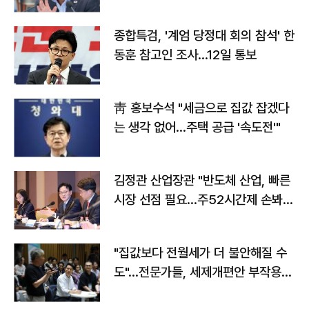
종합특검, '계엄 당정대 회의 참석' 한
동훈 참고인 조사...12일 통보
靑 홍보수석 "세금으로 집값 잡겠다
는 생각 없어…주택 공급 '속도전'"
김정관 산업장관 "반도체 산업, 빠른
시장 선점 필요…주52시간제 손봐
야"
"집값보다 전월세가 더 불안해질 수
도"…전문가들, 세제개편안 부작용
우려