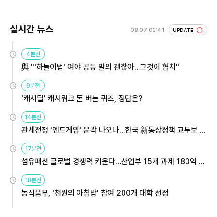
실시간 뉴스
08.07 03:41
UPDATE
4분전
與 "'하늘이법' 여야 공동 발의 괜찮아…그것이 협치"
9분전
'캐시딜' 캐시워크 돈 버는 퀴즈, 정답은?
14분전
관세전쟁 '엔드게임' 윤곽 나오나…한국 新통상정책 교두보 활
용해야
17분전
섬유패션 글로벌 경쟁력 키운다…산업부 15개 과제 180억 지
원
18분전
농식품부, '천원의 아침밥' 참여 200개 대학 선정