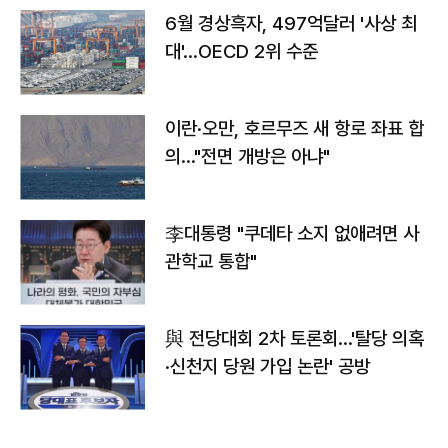
6월 경상흑자, 497억달러 '사상 최
대'…OECD 2위 수준
이란·오만, 호르무즈 새 항로 좌표 합
의…"전면 개방은 아냐"
李대통령 "쿠데타 소지 없애려면 사
관학교 통합"
與 전당대회 2차 토론회…'탈당 의혹
·신천지 당원 가입 논란' 공방