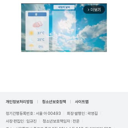
더보기
arrow_forward_ios
Mute
개인정보처리방침
청소년보호정책
사이트맵
정기간행등록번호 : 서울 아 00493
회장·발행인 : 곽영길
사장·편집인 : 임규진
청소년보호책임자 : 전운