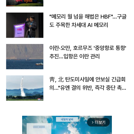
자
"메모리 월 넘을 해법은 HBF"…구글
도 주목한 차세대 AI 메모리
이란·오만, 호르무즈 '중앙항로 통항'
추진…입항은 이란 관리
靑, 北 탄도미사일에 안보실 긴급회
의…"유엔 결의 위반, 즉각 중단 촉
구"
더보기
arrow_forward_ios