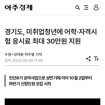
로
아
그
검
전
주
인
색
체
경
메
제
뉴
경기도, 미취업청년에 어학·자격시
험 응시료 최대 30만원 지원
수원=강대웅·차우열 기자
공
텍
입력 2023-09-26 11:00
유
스
트
크
기
민선8기 공약사업으로 상반기에 이어 10월 2일부터
하반기 신청인원 모집 시작