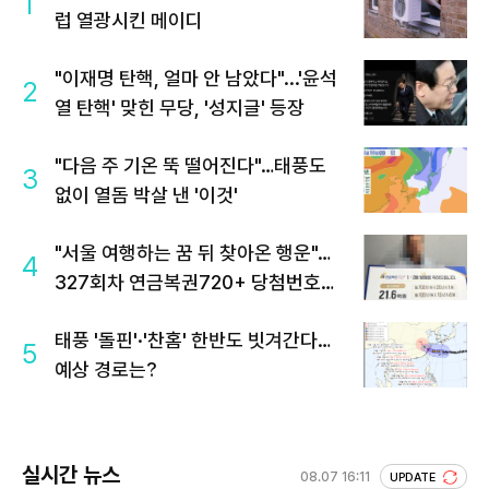
1
럽 열광시킨 메이디
"이재명 탄핵, 얼마 안 남았다"...'윤석
2
열 탄핵' 맞힌 무당, '성지글' 등장
"다음 주 기온 뚝 떨어진다"…태풍도
3
없이 열돔 박살 낸 '이것'
"서울 여행하는 꿈 뒤 찾아온 행운"…
4
327회차 연금복권720+ 당첨번호조
회 주목
태풍 '돌핀'·'찬홈' 한반도 빗겨간다…
5
예상 경로는?
실시간 뉴스
08.07 16:11
UPDATE