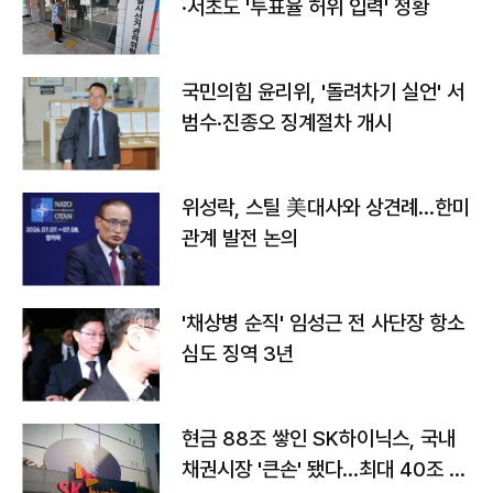
·서초도 '투표율 허위 입력' 정황
국민의힘 윤리위, '돌려차기 실언' 서
범수·진종오 징계절차 개시
위성락, 스틸 美대사와 상견례…한미
관계 발전 논의
'채상병 순직' 임성근 전 사단장 항소
심도 징역 3년
현금 88조 쌓인 SK하이닉스, 국내
채권시장 '큰손' 됐다…최대 40조 투