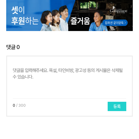
댓글
0
0
/ 300
등록