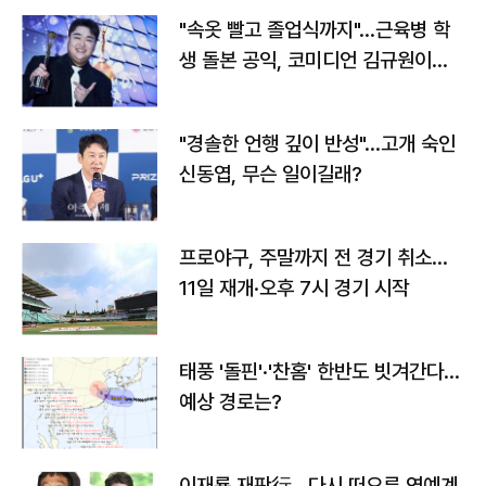
"속옷 빨고 졸업식까지"…근육병 학
생 돌본 공익, 코미디언 김규원이었
다
"경솔한 언행 깊이 반성"…고개 숙인
신동엽, 무슨 일이길래?
프로야구, 주말까지 전 경기 취소…
11일 재개·오후 7시 경기 시작
태풍 '돌핀'·'찬홈' 한반도 빗겨간다…
예상 경로는?
이재룡 재판行…다시 떠오른 연예계