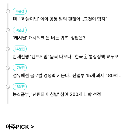
4분전
與 "'하늘이법' 여야 공동 발의 괜찮아…그것이 협치"
9분전
'캐시딜' 캐시워크 돈 버는 퀴즈, 정답은?
14분전
관세전쟁 '엔드게임' 윤곽 나오나…한국 新통상정책 교두보 활
용해야
17분전
섬유패션 글로벌 경쟁력 키운다…산업부 15개 과제 180억 지
원
18분전
농식품부, '천원의 아침밥' 참여 200개 대학 선정
아주PICK >