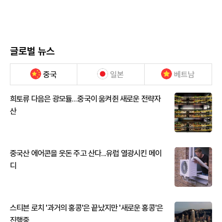
글로벌 뉴스
중국
일본
베트남
희토류 다음은 광모듈…중국이 움켜쥔 새로운 전략자
산
중국산 에어콘을 웃돈 주고 산다...유럽 열광시킨 메이
디
스티븐 로치 '과거의 홍콩'은 끝났지만 '새로운 홍콩'은
진행중