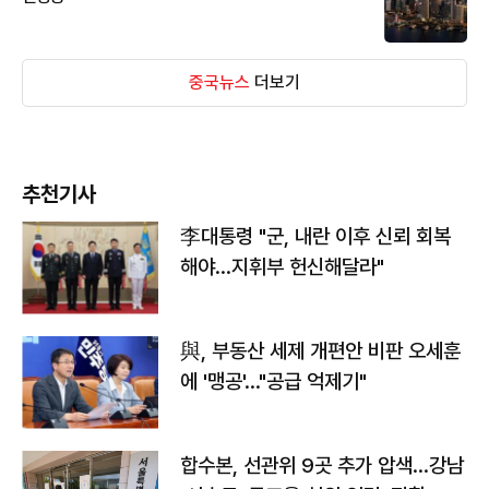
중국뉴스
더보기
추천기사
李대통령 "군, 내란 이후 신뢰 회복
해야…지휘부 헌신해달라"
與, 부동산 세제 개편안 비판 오세훈
에 '맹공'…"공급 억제기"
합수본, 선관위 9곳 추가 압색…강남