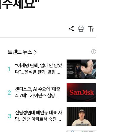
겨주세요"
공
프
텍
유
린
스
트
트
크
기
트렌드 뉴스
"이재명 탄핵, 얼마 안 남았
1
다"...'윤석열 탄핵' 맞힌 무
당, '성지글' 등장
샌디스크, AI 수요에 '매출
2
4.7배'…가이던스 실망에
'주가는 하락'
신남성연대 배인규 대표 사
3
망…인천 아파트서 숨진 채
발견