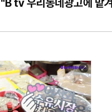
 "B tv 우리동네광고에 맡
이
미
지
확
대