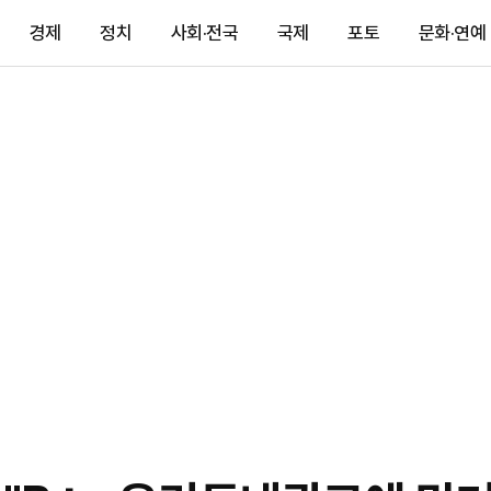
경제
정치
사회·전국
국제
포토
문화·연예