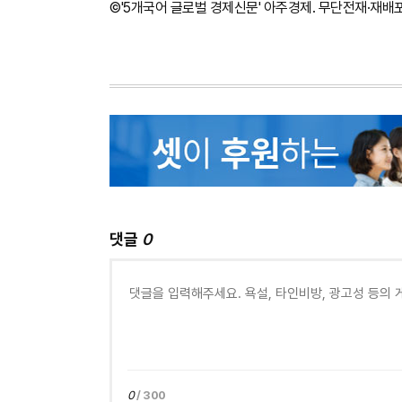
©'5개국어 글로벌 경제신문' 아주경제. 무단전재·재배
댓글
0
0
/ 300