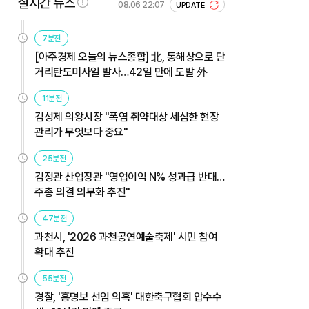
실시간 뉴스
08.06 22:07
UPDATE
7분전
[아주경제 오늘의 뉴스종합] 北, 동해상으로 단
거리탄도미사일 발사…42일 만에 도발 外
11분전
김성제 의왕시장 "폭염 취약대상 세심한 현장
관리가 무엇보다 중요"
25분전
김정관 산업장관 "영업이익 N% 성과급 반대…
주총 의결 의무화 추진"
47분전
과천시, '2026 과천공연예술축제' 시민 참여
확대 추진
55분전
경찰, '홍명보 선임 의혹' 대한축구협회 압수수