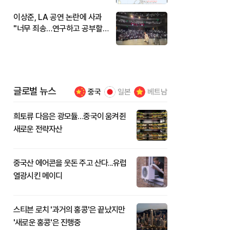
이상준, LA 공연 논란에 사과
"너무 죄송…연구하고 공부할
것"
글로벌 뉴스
중국
일본
베트남
희토류 다음은 광모듈…중국이 움켜쥔
새로운 전략자산
중국산 에어콘을 웃돈 주고 산다...유럽
열광시킨 메이디
스티븐 로치 '과거의 홍콩'은 끝났지만
'새로운 홍콩'은 진행중