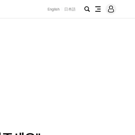
로
English
日本語
그
검
전
인
색
체
메
뉴