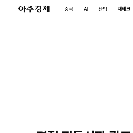
아
중국
AI
산업
재테크
주
경
제