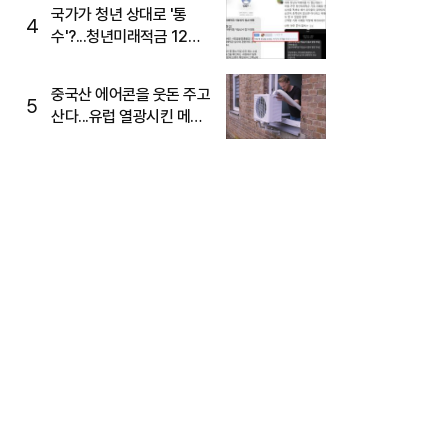
국가가 청년 상대로 '통
4
수'?...청년미래적금 12%
준다더니 "응, 오류야"
중국산 에어콘을 웃돈 주고
5
산다...유럽 열광시킨 메이
디