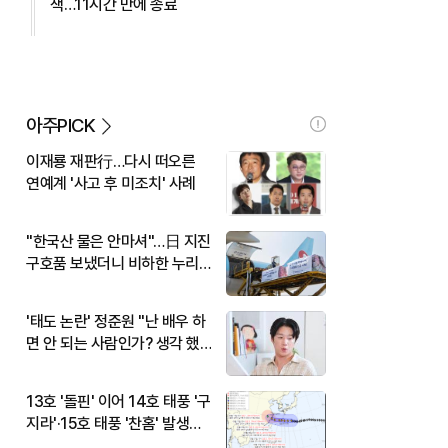
색…11시간 만에 종료
아주PICK
이재룡 재판行…다시 떠오른
연예계 '사고 후 미조치' 사례
"한국산 물은 안마셔"…日 지진
구호품 보냈더니 비하한 누리
꾼
'태도 논란' 정준원 "난 배우 하
면 안 되는 사람인가? 생각 했
다"
13호 '돌핀' 이어 14호 태풍 '구
지라'·15호 태풍 '찬홈' 발생…
현재 위치와 이동경로는?