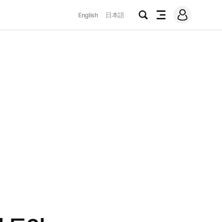
로
English
日本語
그
검
전
인
색
체
메
뉴