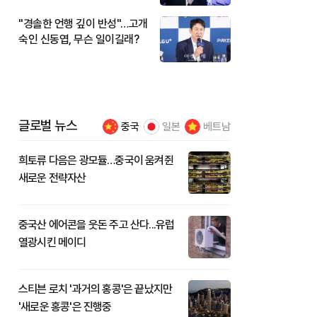
"경솔한 언행 깊이 반성"…고개
숙인 신동엽, 무슨 일이길래?
글로벌 뉴스
중국
일본
베트남
희토류 다음은 광모듈…중국이 움켜쥔
새로운 전략자산
중국산 에어콘을 웃돈 주고 산다...유럽
열광시킨 메이디
스티븐 로치 '과거의 홍콩'은 끝났지만
'새로운 홍콩'은 진행중