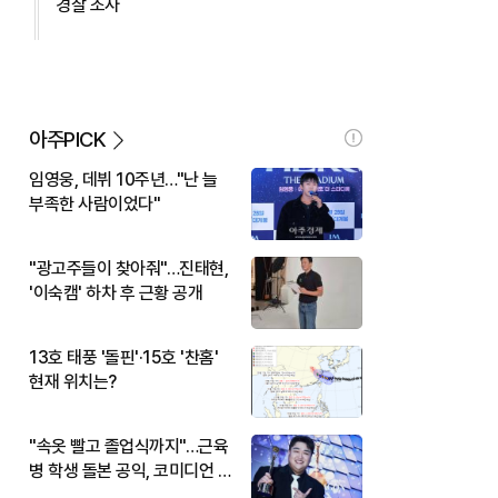
경찰 조사
아주PICK
임영웅, 데뷔 10주년…"난 늘
부족한 사람이었다"
"광고주들이 찾아줘"…진태현,
'이숙캠' 하차 후 근황 공개
13호 태풍 '돌핀'·15호 '찬홈'
현재 위치는?
"속옷 빨고 졸업식까지"…근육
병 학생 돌본 공익, 코미디언 김
규원이었다