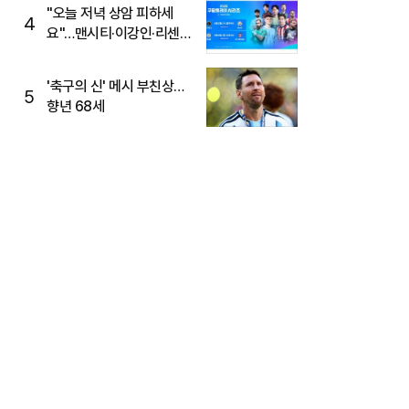
"오늘 저녁 상암 피하세
4
요"…맨시티·이강인·리센느
뜬다, 6호선 혼잡 예상
'축구의 신' 메시 부친상…
5
향년 68세