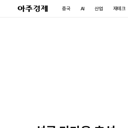
아
중국
AI
산업
재테크
주
경
제