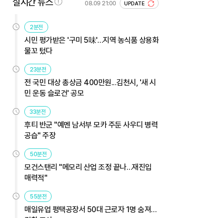
실시간 뉴스
08.09 21:00
UPDATE
2분전
시민 평가받은 '구미 5味'…지역 농식품 상용화
물꼬 텄다
23분전
전 국민 대상 총상금 400만원...김천시, '새 시
민 운동 슬로건' 공모
33분전
후티 반군 "예멘 남서부 모카 주둔 사우디 병력
공습" 주장
50분전
모건스탠리 "메모리 산업 조정 끝나…재진입
매력적"
55분전
매일유업 평택공장서 50대 근로자 1명 숨져…