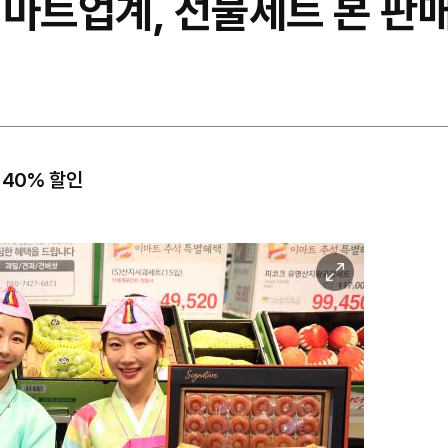
 마트업계, 선물세트 본 판
 40% 할인
이
미
지
확
대