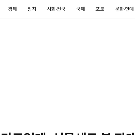
경제
정치
사회·전국
국제
포토
문화·연예