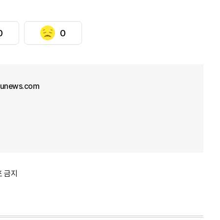
0
0
junews.com
포 금지