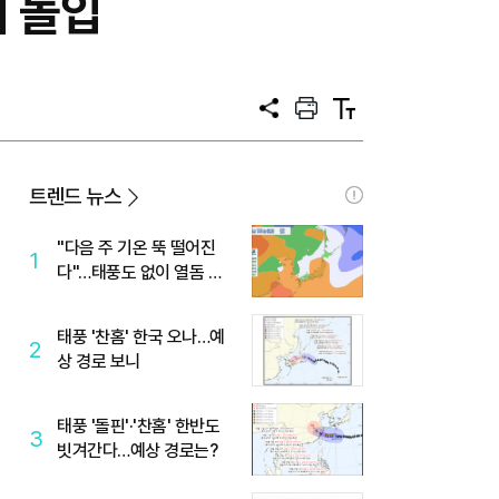
매 돌입
공
프
텍
유
린
스
트
트
크
기
트렌드 뉴스
"다음 주 기온 뚝 떨어진
1
다"…태풍도 없이 열돔 박
살 낸 '이것'
태풍 '찬홈' 한국 오나…예
2
상 경로 보니
태풍 '돌핀'·'찬홈' 한반도
3
빗겨간다…예상 경로는?