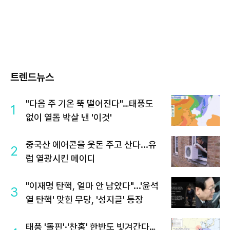
트렌드뉴스
"다음 주 기온 뚝 떨어진다"…태풍도
1
없이 열돔 박살 낸 '이것'
중국산 에어콘을 웃돈 주고 산다...유
2
럽 열광시킨 메이디
"이재명 탄핵, 얼마 안 남았다"...'윤석
3
열 탄핵' 맞힌 무당, '성지글' 등장
태풍 '돌핀'·'찬홈' 한반도 빗겨간다…