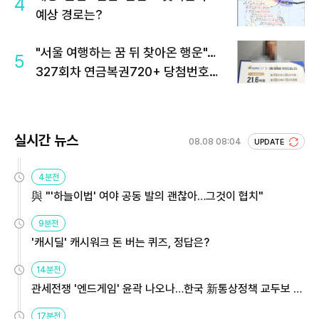
4
예상 경로는?
"서울 여행하는 꿈 뒤 찾아온 행운"…
5
327회차 연금복권720+ 당첨번호조
회 주목
실시간 뉴스
08.08 08:04
UPDATE
4분전
與 "'하늘이법' 여야 공동 발의 괜찮아…그것이 협치"
9분전
'캐시딜' 캐시워크 돈 버는 퀴즈, 정답은?
14분전
관세전쟁 '엔드게임' 윤곽 나오나…한국 新통상정책 교두보 활
용해야
17분전