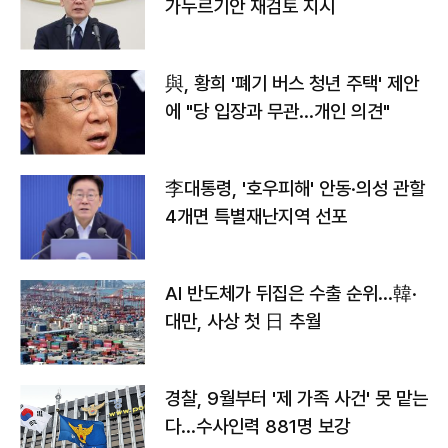
가누르기안 재검토 지시
與, 황희 '폐기 버스 청년 주택' 제안
에 "당 입장과 무관…개인 의견"
李대통령, '호우피해' 안동·의성 관할
4개면 특별재난지역 선포
AI 반도체가 뒤집은 수출 순위…韓·
대만, 사상 첫 日 추월
경찰, 9월부터 '제 가족 사건' 못 맡는
다…수사인력 881명 보강