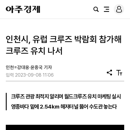
로
아
그
검
전
주
인
색
체
경
메
제
뉴
인천시, 유럽 크루즈 박람회 참가해
크루즈 유치 나서
인천=강대웅·윤중국 기자
공
텍
입력 2023-09-08 11:06
유
스
트
크
기
크루즈 관광 최적지 알리며 월드크루즈 유치 마케팅 실시
영종바다 밑에 2.54㎞ 해저터널 뚫어 수도관 놓는다