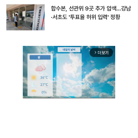
합수본, 선관위 9곳 추가 압색…강남
·서초도 '투표율 허위 입력' 정황
더보기
arrow_forward_ios
Unmute