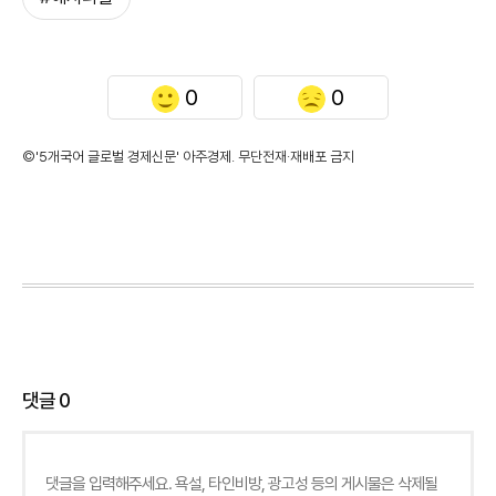
0
0
©'5개국어 글로벌 경제신문' 아주경제. 무단전재·재배포 금지
댓글
0