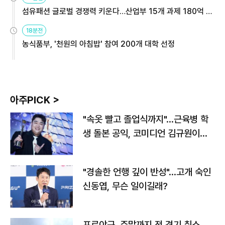
섬유패션 글로벌 경쟁력 키운다…산업부 15개 과제 180억 지
원
18분전
농식품부, '천원의 아침밥' 참여 200개 대학 선정
아주PICK >
"속옷 빨고 졸업식까지"…근육병 학
생 돌본 공익, 코미디언 김규원이었
다
"경솔한 언행 깊이 반성"…고개 숙인
신동엽, 무슨 일이길래?
프로야구, 주말까지 전 경기 취소…