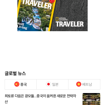
글로벌 뉴스
중국
일본
베트남
희토류 다음은 광모듈…중국이 움켜쥔 새로운 전략자
산