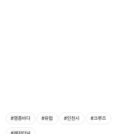
#영종바다
#유럽
#인천시
#크루즈
#해저터널