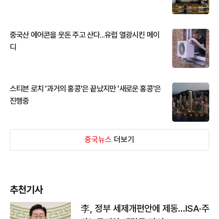
중국산 에어콘을 웃돈 주고 산다...유럽 열광시킨 메이
디
스티븐 로치 '과거의 홍콩'은 끝났지만 '새로운 홍콩'은
진행중
중국뉴스
더보기
추천기사
李, 정부 세제개편안에 제동…ISA·주