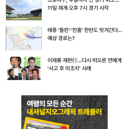
11일 재개·오후 7시 경기 시작
태풍 '돌핀'·'찬홈' 한반도 빗겨간다…
예상 경로는?
이재룡 재판行…다시 떠오른 연예계
'사고 후 미조치' 사례