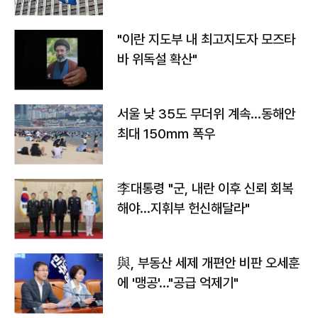
"이란 지도부 내 최고지도자 모즈타
바 위독설 확산"
서울 낮 35도 무더위 계속…동해안
최대 150㎜ 폭우
李대통령 "군, 내란 이후 신뢰 회복
해야…지휘부 헌신해달라"
與, 부동산 세제 개편안 비판 오세훈
에 '맹공'…"공급 억제기"