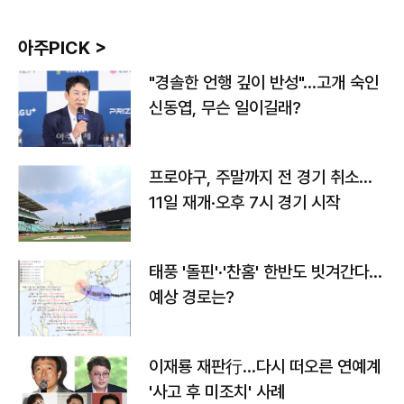
아주PICK >
"경솔한 언행 깊이 반성"…고개 숙인
신동엽, 무슨 일이길래?
프로야구, 주말까지 전 경기 취소…
11일 재개·오후 7시 경기 시작
태풍 '돌핀'·'찬홈' 한반도 빗겨간다…
예상 경로는?
이재룡 재판行…다시 떠오른 연예계
'사고 후 미조치' 사례