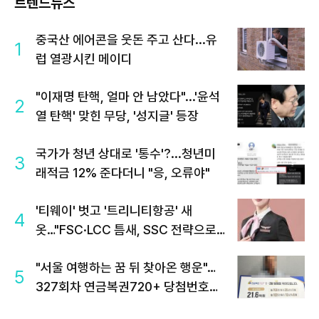
트렌드뉴스
중국산 에어콘을 웃돈 주고 산다...유
1
럽 열광시킨 메이디
"이재명 탄핵, 얼마 안 남았다"...'윤석
2
열 탄핵' 맞힌 무당, '성지글' 등장
국가가 청년 상대로 '통수'?...청년미
3
래적금 12% 준다더니 "응, 오류야"
'티웨이' 벗고 '트리니티항공' 새
4
옷…"FSC·LCC 틈새, SSC 전략으로
공략"
"서울 여행하는 꿈 뒤 찾아온 행운"…
5
327회차 연금복권720+ 당첨번호조
회 주목