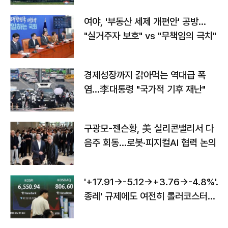
여야, '부동산 세제 개편안' 공방…
"실거주자 보호" vs "무책임의 극치"
경제성장까지 갉아먹는 역대급 폭
염…李대통령 "국가적 기후 재난"
구광모-젠슨황, 美 실리콘밸리서 다
음주 회동…로봇·피지컬AI 협력 논의
'+17.91→-5.12→+3.76→-4.8%'…'
종레' 규제에도 여전히 롤러코스터
타는 코스피