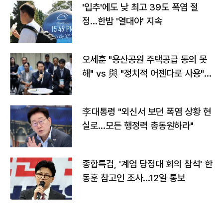
'입추'에도 낮 최고 39도 폭염 절
정…한밤 '열대야' 지속
오세훈 "용산공원 주택공급 동의 못
해" vs 與 "정치적 어젠다로 사용"
맞불
李대통령 "외신서 보던 폭염 상황 현
실로…모든 행정력 총동원하라"
종합특검, '계엄 당정대 회의 참석' 한
동훈 참고인 조사...12일 통보