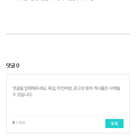
댓글
0
0
/ 300
등록