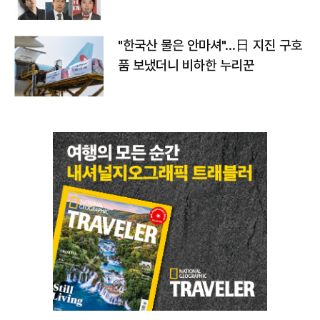
"한국산 물은 안마셔"…日 지진 구호
품 보냈더니 비하한 누리꾼