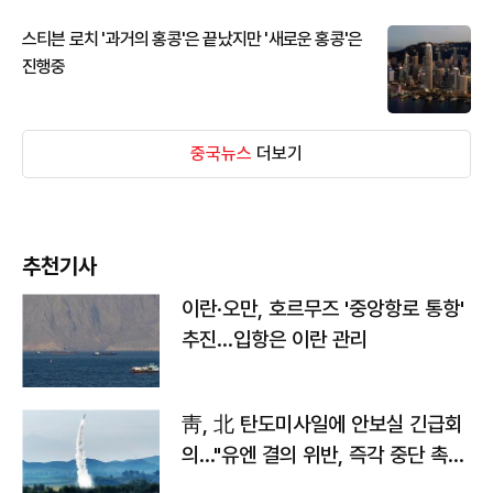
스티븐 로치 '과거의 홍콩'은 끝났지만 '새로운 홍콩'은
진행중
중국뉴스
더보기
추천기사
이란·오만, 호르무즈 '중앙항로 통항'
추진…입항은 이란 관리
靑, 北 탄도미사일에 안보실 긴급회
의…"유엔 결의 위반, 즉각 중단 촉
구"