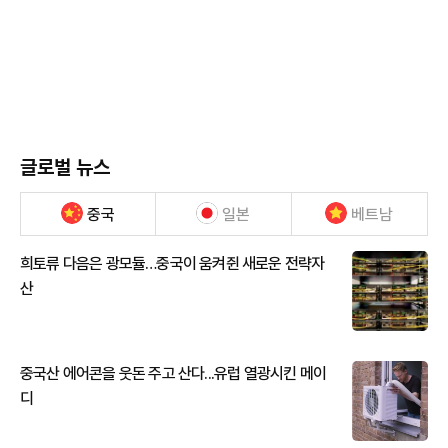
글로벌 뉴스
중국
일본
베트남
희토류 다음은 광모듈…중국이 움켜쥔 새로운 전략자
산
중국산 에어콘을 웃돈 주고 산다...유럽 열광시킨 메이
디