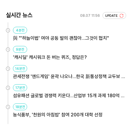
실시간 뉴스
08.07 11:56
UPDATE
4분전
與 "'하늘이법' 여야 공동 발의 괜찮아…그것이 협치"
9분전
'캐시딜' 캐시워크 돈 버는 퀴즈, 정답은?
14분전
관세전쟁 '엔드게임' 윤곽 나오나…한국 新통상정책 교두보 활
용해야
17분전
섬유패션 글로벌 경쟁력 키운다…산업부 15개 과제 180억 지
원
18분전
농식품부, '천원의 아침밥' 참여 200개 대학 선정