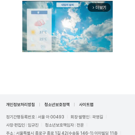
더보기
arrow_forward_ios
Unmute
개인정보처리방침
청소년보호정책
사이트맵
정기간행등록번호 : 서울 아 00493
회장·발행인 : 곽영길
사장·편집인 : 임규진
청소년보호책임자 : 전운
주소 : 서울특별시 종로구 종로 1길 42(수송동 146-1) 이마빌딩 11층