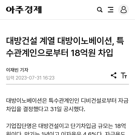
로
아
그
검
전
주
인
색
체
경
메
제
뉴
대방건설 계열 대방이노베이션, 특
수관계인으로부터 18억원 차입
이재빈 기자
공
텍
입력 2023-07-31 16:23
유
스
트
크
기
대방이노베이션은 특수관계인인 디비건설로부터 자금
차입을 결정했다고 31일 공시했다.
기업집단명은 대방건설이고 단기차입금 규모는 18억
원이다. 만기는 1년이고 이자율은 4.6%다. 자금용도