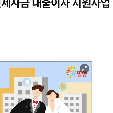
전세자금 대출이자 지원사업
이
미
지
확
대