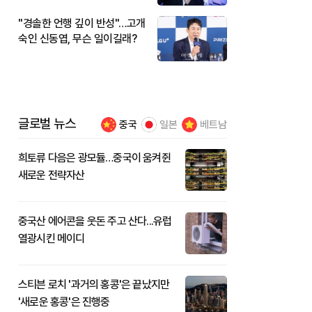
"경솔한 언행 깊이 반성"…고개
숙인 신동엽, 무슨 일이길래?
글로벌 뉴스
중국
일본
베트남
희토류 다음은 광모듈…중국이 움켜쥔
새로운 전략자산
중국산 에어콘을 웃돈 주고 산다...유럽
열광시킨 메이디
스티븐 로치 '과거의 홍콩'은 끝났지만
'새로운 홍콩'은 진행중