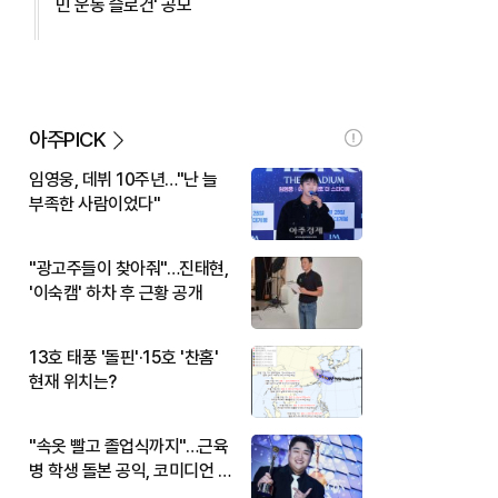
민 운동 슬로건' 공모
아주PICK
임영웅, 데뷔 10주년…"난 늘
부족한 사람이었다"
"광고주들이 찾아줘"…진태현,
'이숙캠' 하차 후 근황 공개
13호 태풍 '돌핀'·15호 '찬홈'
현재 위치는?
"속옷 빨고 졸업식까지"…근육
병 학생 돌본 공익, 코미디언 김
규원이었다