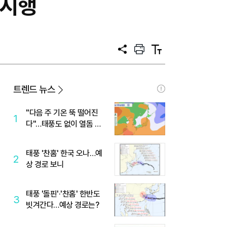
 시행
공
프
텍
유
린
스
트
트
크
기
트렌드 뉴스
"다음 주 기온 뚝 떨어진
1
다"…태풍도 없이 열돔 박
살 낸 '이것'
태풍 '찬홈' 한국 오나…예
2
상 경로 보니
태풍 '돌핀'·'찬홈' 한반도
3
빗겨간다…예상 경로는?