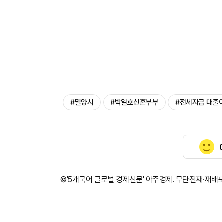
#밀양시
#박일호신혼부부
#전세자금 대출
©'5개국어 글로벌 경제신문' 아주경제. 무단전재·재배