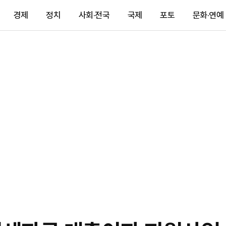
경제
정치
사회·전국
국제
포토
문화·연예