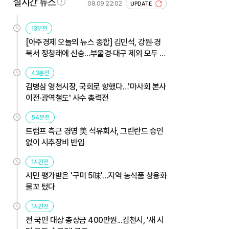
실시간 뉴스
08.09 22:02
UPDATE
13분전
[아주경제 오늘의 뉴스 종합] 김민석, 강원·경
북서 정청래에 신승…부울경·대구 제외 모두 웃
었다 外
43분전
김병삼 영천시장, 국회로 향했다…'마사회 본사
이전·광역철도' 사수 총력전
54분전
트럼프 측근 경영 美 석유회사, 그린란드 승인
없이 시추장비 반입
1시간전
시민 평가받은 '구미 5味'…지역 농식품 상용화
물꼬 텄다
1시간전
전 국민 대상 총상금 400만원...김천시, '새 시