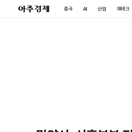
아
중국
AI
산업
재테크
주
경
제