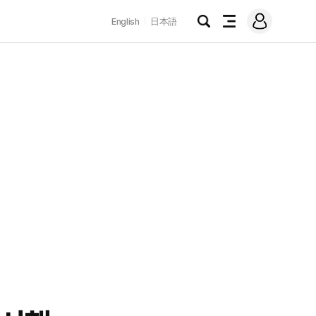
로
English
日本語
그
검
전
인
색
체
메
뉴