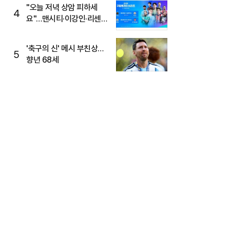
"오늘 저녁 상암 피하세
4
요"…맨시티·이강인·리센느
뜬다, 6호선 혼잡 예상
'축구의 신' 메시 부친상…
5
향년 68세