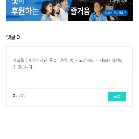
댓글
0
0
/ 300
등록