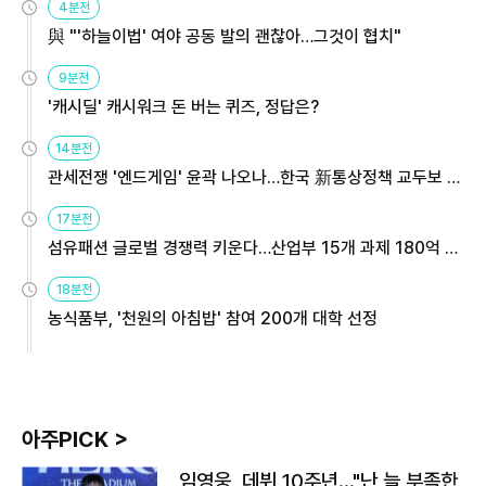
4분전
與 "'하늘이법' 여야 공동 발의 괜찮아…그것이 협치"
9분전
'캐시딜' 캐시워크 돈 버는 퀴즈, 정답은?
14분전
관세전쟁 '엔드게임' 윤곽 나오나…한국 新통상정책 교두보 활
용해야
17분전
섬유패션 글로벌 경쟁력 키운다…산업부 15개 과제 180억 지
원
18분전
농식품부, '천원의 아침밥' 참여 200개 대학 선정
아주PICK >
임영웅, 데뷔 10주년…"난 늘 부족한