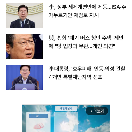
李, 정부 세제개편안에 제동…ISA·주
가누르기안 재검토 지시
與, 황희 '폐기 버스 청년 주택' 제안
에 "당 입장과 무관…개인 의견"
李대통령, '호우피해' 안동·의성 관할
4개면 특별재난지역 선포
더보기
arrow_forward_ios