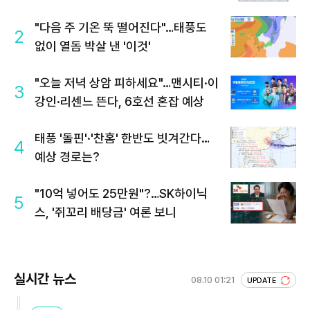
"다음 주 기온 뚝 떨어진다"…태풍도
2
없이 열돔 박살 낸 '이것'
"오늘 저녁 상암 피하세요"…맨시티·이
3
강인·리센느 뜬다, 6호선 혼잡 예상
태풍 '돌핀'·'찬홈' 한반도 빗겨간다…
4
예상 경로는?
"10억 넣어도 25만원"?…SK하이닉
5
스, '쥐꼬리 배당금' 여론 보니
실시간 뉴스
08.10 01:21
UPDATE