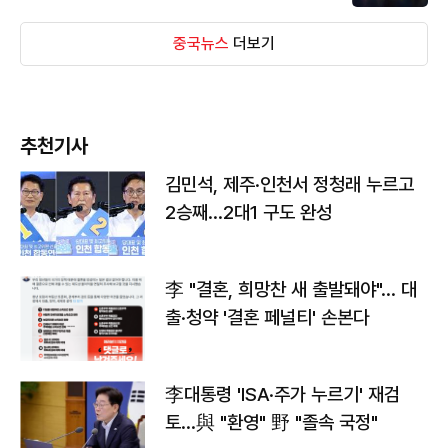
중국뉴스
더보기
추천기사
김민석, 제주·인천서 정청래 누르고
2승째…2대1 구도 완성
李 "결혼, 희망찬 새 출발돼야"… 대
출·청약 '결혼 페널티' 손본다
李대통령 'ISA·주가 누르기' 재검
토…與 "환영" 野 "졸속 국정"