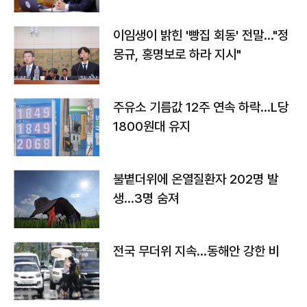
이임생이 밝힌 '빵집 회동' 전말…"정
몽규, 홍명보로 하라 지시"
주유소 기름값 12주 연속 하락…L당
1800원대 유지
불볕더위에 온열질환자 202명 발
생…3명 숨져
전국 무더위 지속…동해안 강한 비