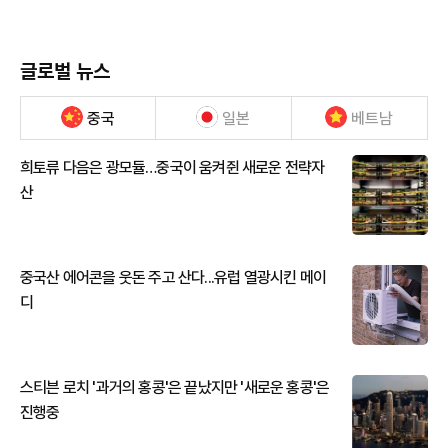
글로벌 뉴스
중국
일본
베트남
희토류 다음은 광모듈…중국이 움켜쥔 새로운 전략자
산
중국산 에어콘을 웃돈 주고 산다...유럽 열광시킨 메이
디
스티븐 로치 '과거의 홍콩'은 끝났지만 '새로운 홍콩'은
진행중