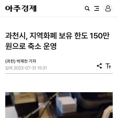
로
아
그
검
전
주
인
색
체
경
메
제
뉴
과천시, 지역화폐 보유 한도 150만
원으로 축소 운영
(과천) 박재천 기자
공
텍
입력 2023-07-31 15:31
유
스
트
크
기