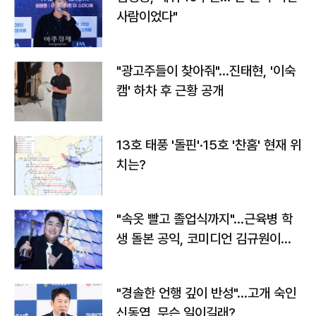
사람이었다"
"광고주들이 찾아줘"…진태현, '이숙
캠' 하차 후 근황 공개
13호 태풍 '돌핀'·15호 '찬홈' 현재 위
치는?
"속옷 빨고 졸업식까지"…근육병 학
생 돌본 공익, 코미디언 김규원이었
다
"경솔한 언행 깊이 반성"…고개 숙인
신동엽, 무슨 일이길래?