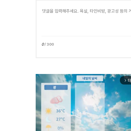
0
/ 300
더
arrow_forward_ios