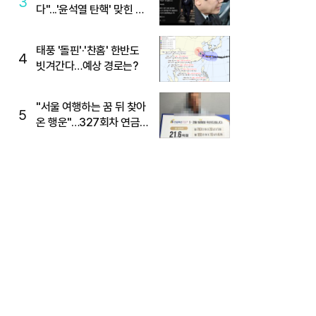
3
다"...'윤석열 탄핵' 맞힌 무
당, '성지글' 등장
태풍 '돌핀'·'찬홈' 한반도
4
빗겨간다…예상 경로는?
"서울 여행하는 꿈 뒤 찾아
5
온 행운"…327회차 연금
복권720+ 당첨번호조회
주목