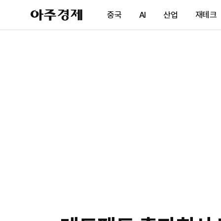
아
중국
AI
산업
재테크
주
경
제