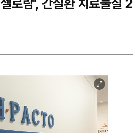
'셀로람', 간질환 치료물질 
이
미
지
확
대