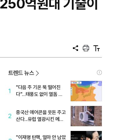
2250억원대 기술이
공
프
텍
유
린
스
트
트
크
기
트렌드 뉴스
"다음 주 기온 뚝 떨어진
1
다"…태풍도 없이 열돔 박
살 낸 '이것'
중국산 에어콘을 웃돈 주고
2
산다...유럽 열광시킨 메이
디
"이재명 탄핵, 얼마 안 남았