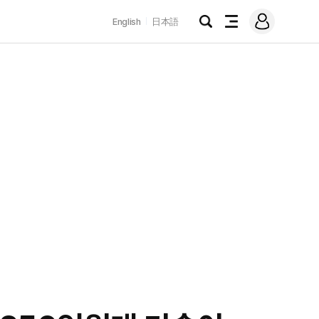
로
English
日本語
그
검
전
인
색
체
메
뉴