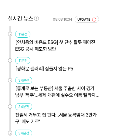
실시간 뉴스
08.08 10:34
UPDATE
11분전
[안치용의 비욘드 ESG] 첫 단추 잘못 꿰어진
ESG 공시 제도화 방안
11분전
[광화문 갤러리] 잠들지 않는 P5
34분전
[통계로 보는 부동산] 서울 주춤한 사이 경기
남부 '독주'…세제 개편에 실수요 이동 빨라지
나
34분전
전월세 거두고 집 판다…서울 등록임대 3만가
구 '매도 기로'
34분전