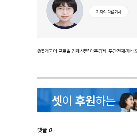
기자의 다른기사
©'5개국어 글로벌 경제신문' 아주경제. 무단전재·재배
댓글
0