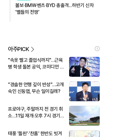
볼보·BMW·벤츠·BYD 총출격...하반기 신차
'별들의 전쟁'
아주PICK
"속옷 빨고 졸업식까지"…근육
병 학생 돌본 공익, 코미디언 김
규원이었다
"경솔한 언행 깊이 반성"…고개
숙인 신동엽, 무슨 일이길래?
프로야구, 주말까지 전 경기 취
소…11일 재개·오후 7시 경기
시작
태풍 '돌핀'·'찬홈' 한반도 빗겨