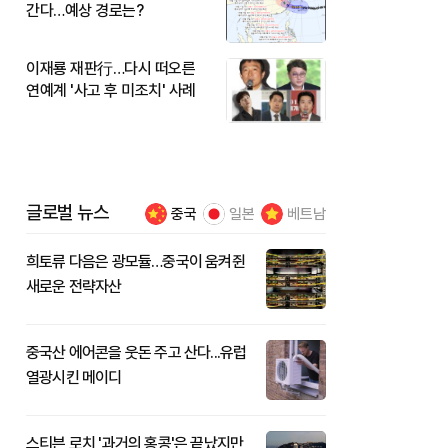
간다…예상 경로는?
이재룡 재판行…다시 떠오른
연예계 '사고 후 미조치' 사례
글로벌 뉴스
중국
일본
베트남
희토류 다음은 광모듈…중국이 움켜쥔
새로운 전략자산
중국산 에어콘을 웃돈 주고 산다...유럽
열광시킨 메이디
스티븐 로치 '과거의 홍콩'은 끝났지만