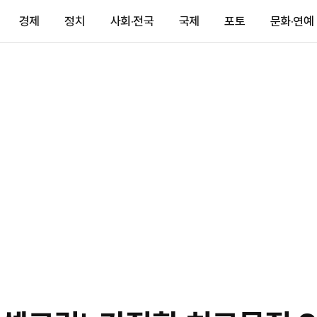
경제
정치
사회·전국
국제
포토
문화·연예