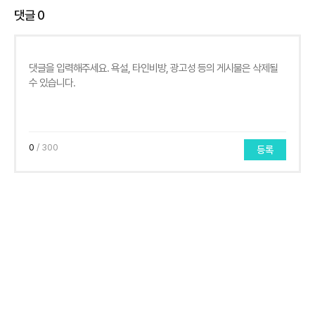
댓글
0
0
/ 300
등록