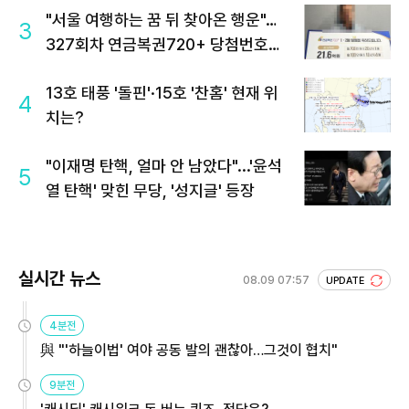
"서울 여행하는 꿈 뒤 찾아온 행운"…
3
327회차 연금복권720+ 당첨번호조
회 주목
13호 태풍 '돌핀'·15호 '찬홈' 현재 위
4
치는?
"이재명 탄핵, 얼마 안 남았다"...'윤석
5
열 탄핵' 맞힌 무당, '성지글' 등장
실시간 뉴스
08.09 07:57
UPDATE
4분전
與 "'하늘이법' 여야 공동 발의 괜찮아…그것이 협치"
9분전