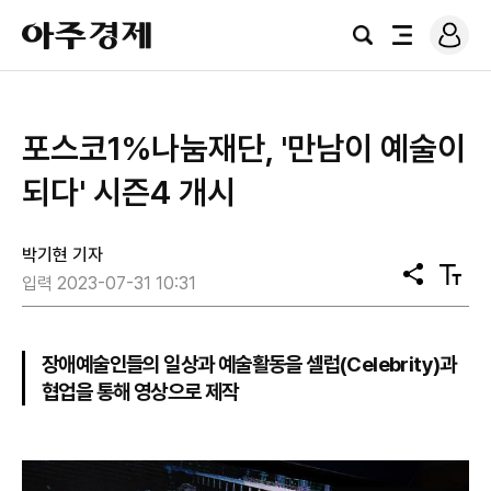
로
아
그
검
전
주
인
색
체
경
메
제
뉴
포스코1%나눔재단, '만남이 예술이
되다' 시즌4 개시
박기현 기자
공
텍
입력 2023-07-31 10:31
유
스
트
크
기
장애예술인들의 일상과 예술활동을 셀럽(Celebrity)과
협업을 통해 영상으로 제작