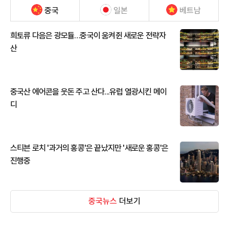
중국
일본
베트남
희토류 다음은 광모듈…중국이 움켜쥔 새로운 전략자
산
중국산 에어콘을 웃돈 주고 산다...유럽 열광시킨 메이
디
스티븐 로치 '과거의 홍콩'은 끝났지만 '새로운 홍콩'은
진행중
중국뉴스
더보기