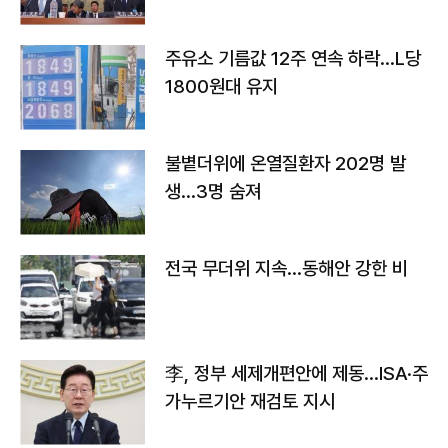
주유소 기름값 12주 연속 하락…L당
1800원대 유지
불볕더위에 온열질환자 202명 발
생…3명 숨져
전국 무더위 지속…동해안 강한 비
李, 정부 세제개편안에 제동…ISA·주
가누르기안 재검토 지시