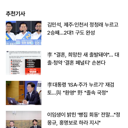
추천기사
김민석, 제주·인천서 정청래 누르고
2승째…2대1 구도 완성
李 "결혼, 희망찬 새 출발돼야"… 대
출·청약 '결혼 페널티' 손본다
李대통령 'ISA·주가 누르기' 재검
토…與 "환영" 野 "졸속 국정"
이임생이 밝힌 '빵집 회동' 전말…"정
몽규, 홍명보로 하라 지시"