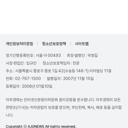
Unmute
개인정보처리방침
청소년보호정책
사이트맵
정기간행등록번호 : 서울 아 00493
회장·발행인 : 곽영길
사장·편집인 : 임규진
청소년보호책임자 : 전운
주소 : 서울특별시 종로구 종로 1길 42(수송동 146-1) 이마빌딩 11층
전화 : 02-767-1500
발행일자 : 2007년 11월 15일
등록일자 : 2008년 01월10일
아주경제는 인터넷신문윤리위원회 윤리강령을 준수합니다. 아주경제의 모든
콘텐츠(기사)는 저작권법의 보호를 받으며, 무단전재, 복사, 배포 등을 금지합
니다.
Copyright ⓒ AJUNEWS All rights reserved.