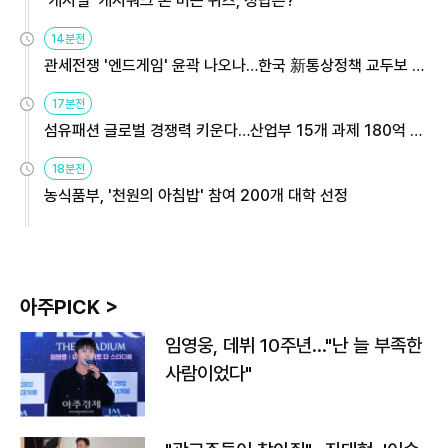
'캐시딜' 캐시워크 돈 버는 퀴즈, 정답은?
14분전
관세전쟁 '엔드게임' 윤곽 나오나…한국 新통상정책 교두보 활
용해야
17분전
섬유패션 글로벌 경쟁력 키운다…산업부 15개 과제 180억 지
원
18분전
농식품부, '천원의 아침밥' 참여 200개 대학 선정
아주PICK >
임영웅, 데뷔 10주년…"난 늘 부족한
사람이었다"