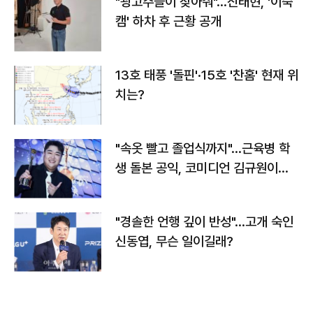
"광고주들이 찾아줘"…진태현, '이숙
캠' 하차 후 근황 공개
13호 태풍 '돌핀'·15호 '찬홈' 현재 위
치는?
"속옷 빨고 졸업식까지"…근육병 학
생 돌본 공익, 코미디언 김규원이었
다
"경솔한 언행 깊이 반성"…고개 숙인
신동엽, 무슨 일이길래?