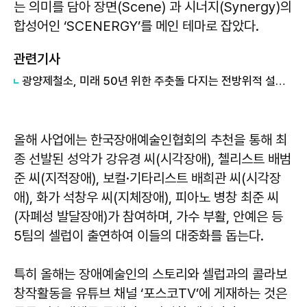
는 의미를 담아 장면(Scene) 과 시너지(Synergy)의
합성어인 ‘SCENERGY’를 메인 테마로 잡았다.
관련기사
광양제철소, 미래 50년 위한 주춧돌 다지는 전방위적 설비 강건화 사업 '눈길'
올해 사업에는 한국장애예술인협회의 추천을 통해 최
종 선발된 성악가 강유경 씨(시각장애), 첼리스트 배범
준 씨(지적장애), 보컬·기타리스트 배희관 씨(시각장
애), 화가 석창우 씨(지체장애), 피아노 병창 최준 씨
(자폐성 발달장애)가 참여하며, 가수 부활, 안예은 등
5팀의 셀럽이 출연하여 이들의 대중화를 돕는다.
특히 올해는 장애예술인의 스토리와 셀럽과의 콜라보
창작활동을 유튜브 채널 ‘포스코TV’에 게재하는 것은