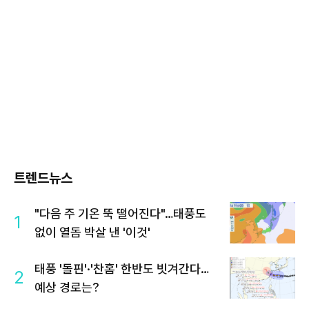
트렌드뉴스
"다음 주 기온 뚝 떨어진다"…태풍도
1
없이 열돔 박살 낸 '이것'
태풍 '돌핀'·'찬홈' 한반도 빗겨간다…
2
예상 경로는?