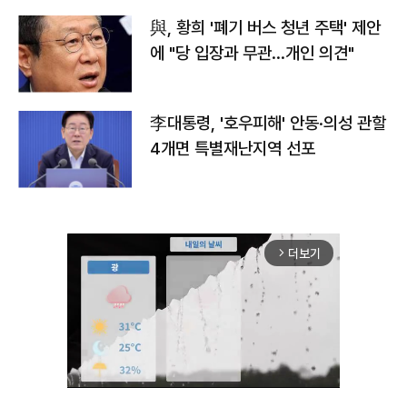
與, 황희 '폐기 버스 청년 주택' 제안
에 "당 입장과 무관…개인 의견"
李대통령, '호우피해' 안동·의성 관할
4개면 특별재난지역 선포
더보기
arrow_forward_ios