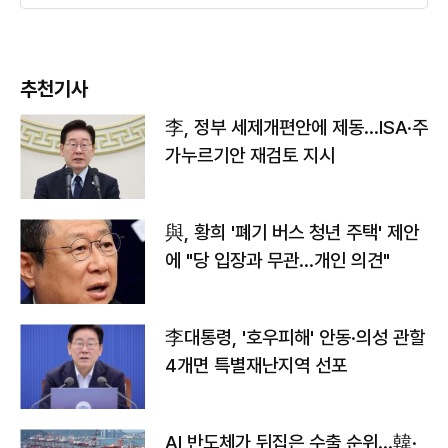
추천기사
李, 정부 세제개편안에 제동…ISA·주
가누르기안 재검토 지시
與, 황희 '폐기 버스 청년 주택' 제안
에 "당 입장과 무관…개인 의견"
李대통령, '호우피해' 안동·의성 관할
4개면 특별재난지역 선포
AI 반도체가 뒤집은 수출 순위…韓·