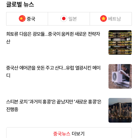
글로벌 뉴스
중국
일본
베트남
희토류 다음은 광모듈…중국이 움켜쥔 새로운 전략자
산
중국산 에어콘을 웃돈 주고 산다...유럽 열광시킨 메이
디
스티븐 로치 '과거의 홍콩'은 끝났지만 '새로운 홍콩'은
진행중
중국뉴스
더보기