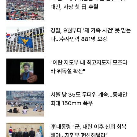
대만, 사상 첫 日 추월
경찰, 9월부터 '제 가족 사건' 못 맡는
다…수사인력 881명 보강
"이란 지도부 내 최고지도자 모즈타
바 위독설 확산"
서울 낮 35도 무더위 계속…동해안
최대 150㎜ 폭우
李대통령 "군, 내란 이후 신뢰 회복
해야…지휘부 헌신해달라"