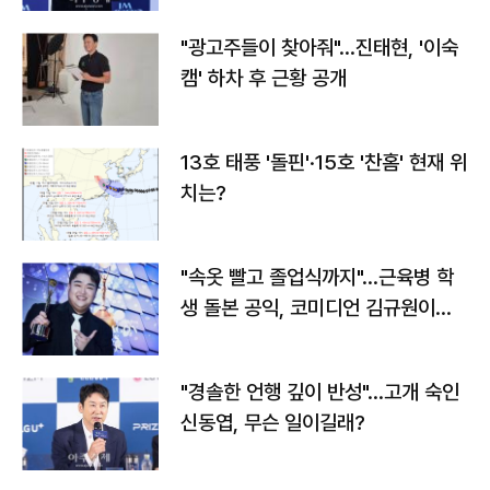
"광고주들이 찾아줘"…진태현, '이숙
캠' 하차 후 근황 공개
13호 태풍 '돌핀'·15호 '찬홈' 현재 위
치는?
"속옷 빨고 졸업식까지"…근육병 학
생 돌본 공익, 코미디언 김규원이었
다
"경솔한 언행 깊이 반성"…고개 숙인
신동엽, 무슨 일이길래?