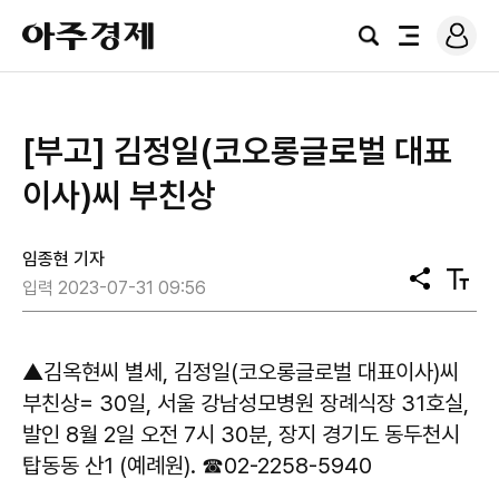
로
아
그
검
전
주
인
색
체
경
메
제
뉴
[부고] 김정일(코오롱글로벌 대표
이사)씨 부친상
임종현 기자
공
텍
입력 2023-07-31 09:56
유
스
트
크
기
▲김옥현씨 별세, 김정일(코오롱글로벌 대표이사)씨
부친상= 30일, 서울 강남성모병원 장례식장 31호실,
발인 8월 2일 오전 7시 30분, 장지 경기도 동두천시
탑동동 산1 (예례원). ☎02-2258-5940