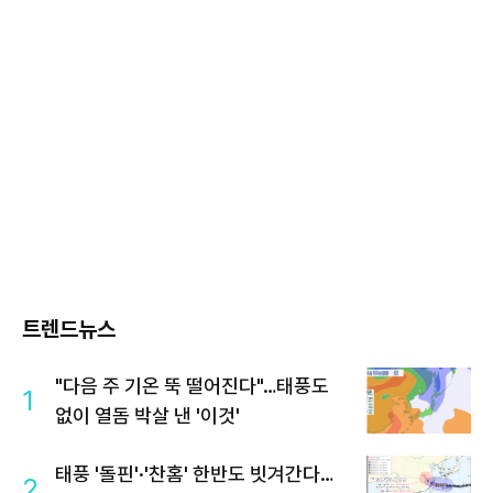
트렌드뉴스
"다음 주 기온 뚝 떨어진다"…태풍도
1
없이 열돔 박살 낸 '이것'
태풍 '돌핀'·'찬홈' 한반도 빗겨간다…
2