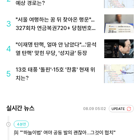
예상 경로는?
"서울 여행하는 꿈 뒤 찾아온 행운"…
3
327회차 연금복권720+ 당첨번호조
회 주목
"이재명 탄핵, 얼마 안 남았다"...'윤석
4
열 탄핵' 맞힌 무당, '성지글' 등장
13호 태풍 '돌핀'·15호 '찬홈' 현재 위
5
치는?
실시간 뉴스
08.09 05:02
UPDATE
4분전
與 "'하늘이법' 여야 공동 발의 괜찮아…그것이 협치"