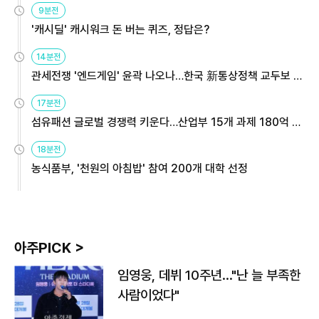
9분전
'캐시딜' 캐시워크 돈 버는 퀴즈, 정답은?
14분전
관세전쟁 '엔드게임' 윤곽 나오나…한국 新통상정책 교두보 활
용해야
17분전
섬유패션 글로벌 경쟁력 키운다…산업부 15개 과제 180억 지
원
18분전
농식품부, '천원의 아침밥' 참여 200개 대학 선정
아주PICK >
임영웅, 데뷔 10주년…"난 늘 부족한
사람이었다"