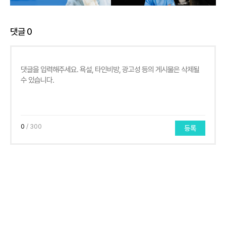
댓글
0
0
/ 300
등록