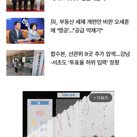
與, 부동산 세제 개편안 비판 오세훈
에 '맹공'…"공급 억제기"
합수본, 선관위 9곳 추가 압색…강남
·서초도 '투표율 허위 입력' 정황
더보기
arrow_forward_ios