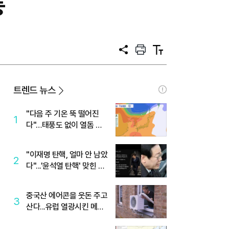
등
공
프
텍
유
린
스
트
트
크
기
트렌드 뉴스
"다음 주 기온 뚝 떨어진
1
다"…태풍도 없이 열돔 박
살 낸 '이것'
"이재명 탄핵, 얼마 안 남았
2
다"...'윤석열 탄핵' 맞힌 무
당, '성지글' 등장
중국산 에어콘을 웃돈 주고
3
산다...유럽 열광시킨 메이
디