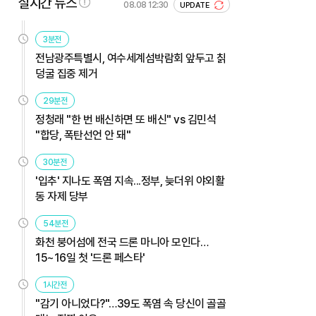
실시간 뉴스
08.08 12:30
UPDATE
3분전
전남광주특별시, 여수세계섬박람회 앞두고 칡
덩굴 집중 제거
29분전
정청래 "한 번 배신하면 또 배신" vs 김민석
"합당, 폭탄선언 안 돼"
30분전
'입추' 지나도 폭염 지속...정부, 늦더위 야외활
동 자제 당부
54분전
화천 붕어섬에 전국 드론 마니아 모인다…
15~16일 첫 '드론 페스타'
1시간전
"감기 아니었다?"…39도 폭염 속 당신이 골골