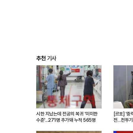
추천
기사
시한 지났는데 전공의 복귀 '미미한
[르포] '중
수준'...271명 추가돼 누적 565명
전…전투기
련(영상)