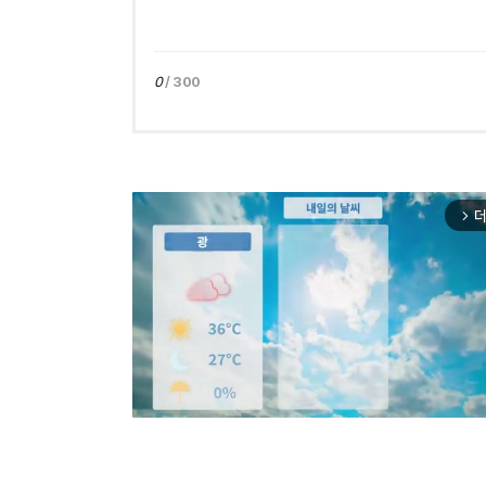
0
/ 300
더
arrow_forward_ios