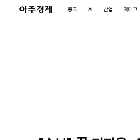
아
중국
AI
산업
재테크
주
경
제