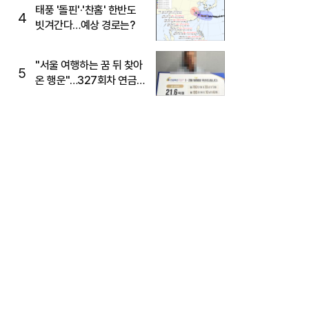
태풍 '돌핀'·'찬홈' 한반도
4
빗겨간다…예상 경로는?
"서울 여행하는 꿈 뒤 찾아
5
온 행운"…327회차 연금
복권720+ 당첨번호조회
주목