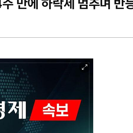
 4주 만에 하락세 멈추며 반
이
미
지
확
대