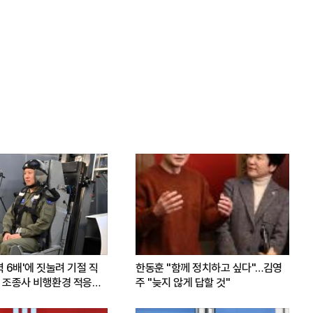
력 6배'에 짓눌려 기절 직
한동훈 "함께 정치하고 싶다"…김영
 조종사 비행환경 적응훈
주 "늦지 않게 답할 것"