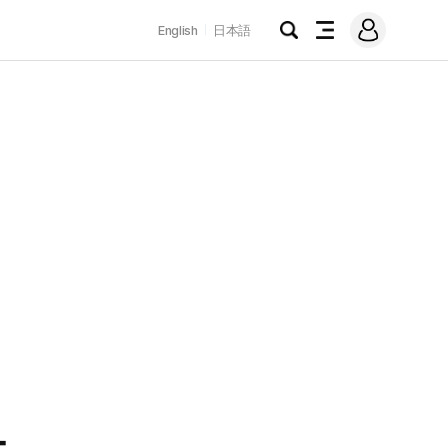
로
English
日本語
그
검
전
인
색
체
메
뉴