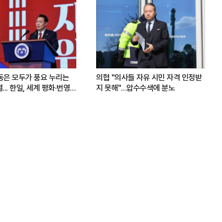
운동은 모두가 풍요 누리는
의협 "의사들 자유 시민 자격 인정받
.. 한일, 세계 평화·번영
지 못해"…압수수색에 분노