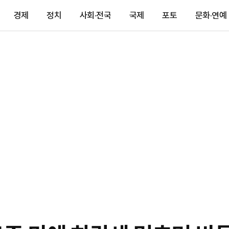
경제
정치
사회·전국
국제
포토
문화·연예