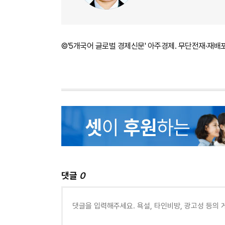
©'5개국어 글로벌 경제신문' 아주경제. 무단전재·재배
댓글
0