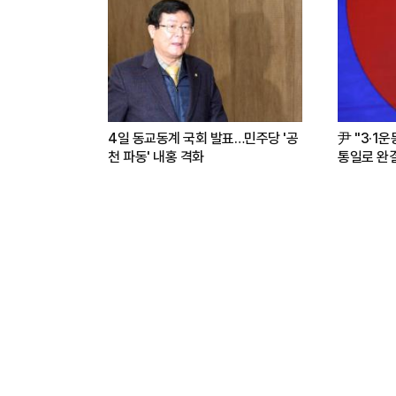
4일 동교동계 국회 발표…민주당 '공
尹 "3·1
천 파동' 내홍 격화
통일로 완결.
파트너"