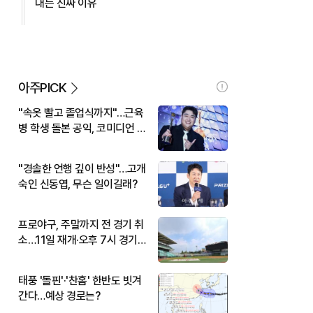
대는 진짜 이유
아주PICK
"속옷 빨고 졸업식까지"…근육
병 학생 돌본 공익, 코미디언 김
규원이었다
"경솔한 언행 깊이 반성"…고개
숙인 신동엽, 무슨 일이길래?
프로야구, 주말까지 전 경기 취
소…11일 재개·오후 7시 경기
시작
태풍 '돌핀'·'찬홈' 한반도 빗겨
간다…예상 경로는?