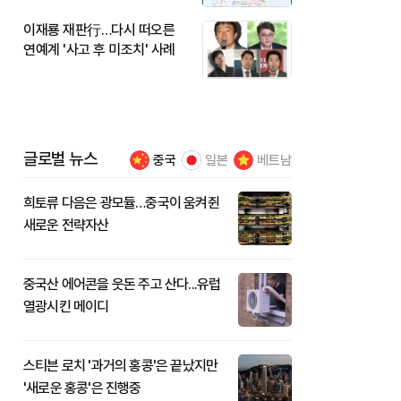
이재룡 재판行…다시 떠오른
연예계 '사고 후 미조치' 사례
글로벌 뉴스
중국
일본
베트남
희토류 다음은 광모듈…중국이 움켜쥔
새로운 전략자산
중국산 에어콘을 웃돈 주고 산다...유럽
열광시킨 메이디
스티븐 로치 '과거의 홍콩'은 끝났지만
'새로운 홍콩'은 진행중