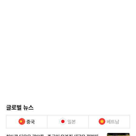
글로벌 뉴스
중국
일본
베트남