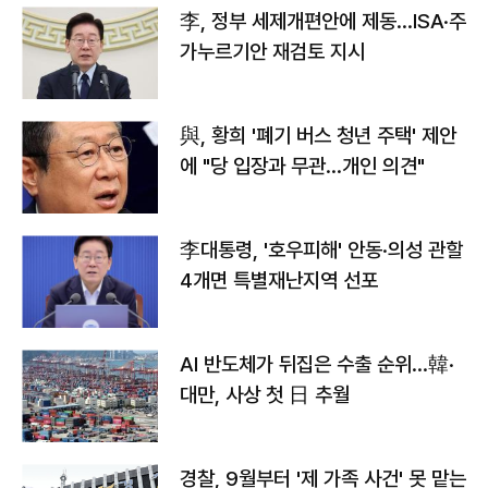
李, 정부 세제개편안에 제동…ISA·주
가누르기안 재검토 지시
與, 황희 '폐기 버스 청년 주택' 제안
에 "당 입장과 무관…개인 의견"
李대통령, '호우피해' 안동·의성 관할
4개면 특별재난지역 선포
AI 반도체가 뒤집은 수출 순위…韓·
대만, 사상 첫 日 추월
경찰, 9월부터 '제 가족 사건' 못 맡는