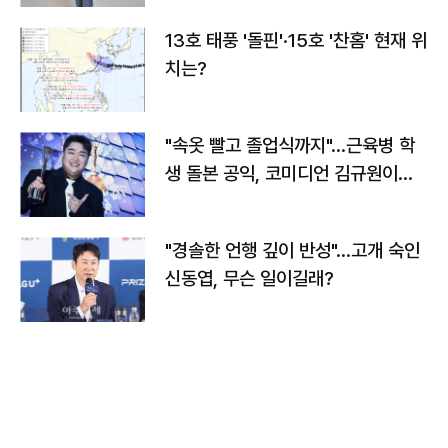
13호 태풍 '돌핀'·15호 '찬홈' 현재 위
치는?
"속옷 빨고 졸업식까지"…근육병 학
생 돌본 공익, 코미디언 김규원이었
다
"경솔한 언행 깊이 반성"…고개 숙인
신동엽, 무슨 일이길래?