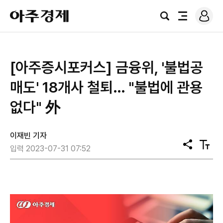
로
아
그
검
전
주
인
색
체
경
메
제
뉴
[아주증시포커스] 금융위, '불법공
매도' 18개사 철퇴… "불법에 관용
없다" 外
이재빈 기자
공
텍
입력 2023-07-31 07:52
유
스
트
크
기