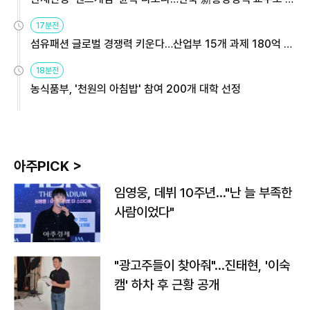
용해야
17분전
섬유패션 글로벌 경쟁력 키운다…산업부 15개 과제 180억 지
원
18분전
농식품부, '천원의 아침밥' 참여 200개 대학 선정
아주PICK >
임영웅, 데뷔 10주년…"난 늘 부족한
사람이었다"
"광고주들이 찾아줘"…진태현, '이숙
캠' 하차 후 근황 공개