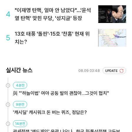
회 주목
"이재명 탄핵, 얼마 안 남았다"...'윤석
4
열 탄핵' 맞힌 무당, '성지글' 등장
13호 태풍 '돌핀'·15호 '찬홈' 현재 위
5
치는?
실시간 뉴스
08.09 03:48
UPDATE
4분전
與 "'하늘이법' 여야 공동 발의 괜찮아…그것이 협치"
9분전
'캐시딜' 캐시워크 돈 버는 퀴즈, 정답은?
14분전
관세전쟁 '엔드게임' 윤곽 나오나…한국 新통상정책 교두보 활