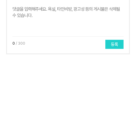
0
/ 300
등록