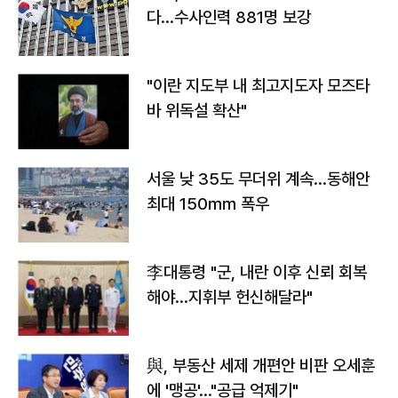
다…수사인력 881명 보강
"이란 지도부 내 최고지도자 모즈타
바 위독설 확산"
서울 낮 35도 무더위 계속…동해안
최대 150㎜ 폭우
李대통령 "군, 내란 이후 신뢰 회복
해야…지휘부 헌신해달라"
與, 부동산 세제 개편안 비판 오세훈
에 '맹공'…"공급 억제기"