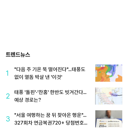
트렌드뉴스
"다음 주 기온 뚝 떨어진다"…태풍도
1
없이 열돔 박살 낸 '이것'
태풍 '돌핀'·'찬홈' 한반도 빗겨간다…
2
예상 경로는?
"서울 여행하는 꿈 뒤 찾아온 행운"…
3
327회차 연금복권720+ 당첨번호조