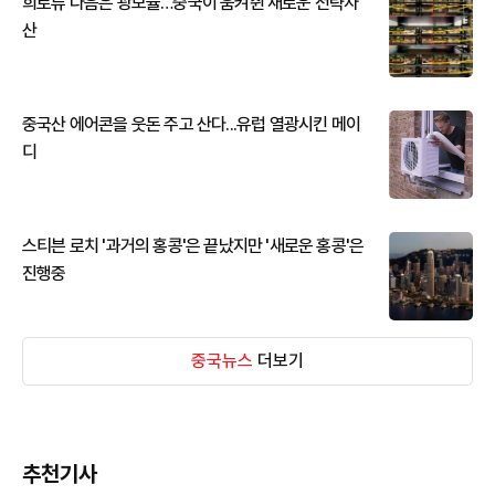
희토류 다음은 광모듈…중국이 움켜쥔 새로운 전략자
산
중국산 에어콘을 웃돈 주고 산다...유럽 열광시킨 메이
디
스티븐 로치 '과거의 홍콩'은 끝났지만 '새로운 홍콩'은
진행중
중국뉴스
더보기
추천기사