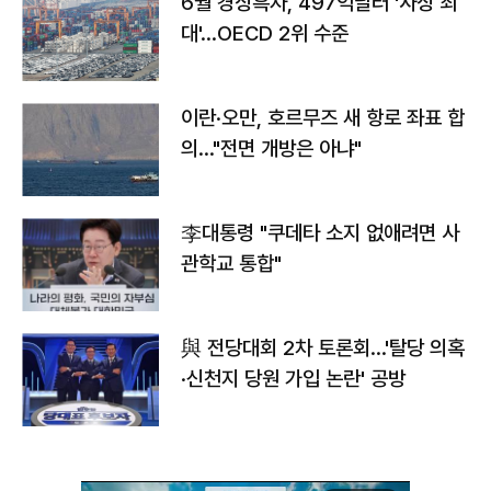
6월 경상흑자, 497억달러 '사상 최
대'…OECD 2위 수준
이란·오만, 호르무즈 새 항로 좌표 합
의…"전면 개방은 아냐"
李대통령 "쿠데타 소지 없애려면 사
관학교 통합"
與 전당대회 2차 토론회…'탈당 의혹
·신천지 당원 가입 논란' 공방