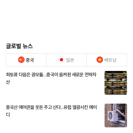
글로벌 뉴스
중국
일본
베트남
희토류 다음은 광모듈…중국이 움켜쥔 새로운 전략자
산
중국산 에어콘을 웃돈 주고 산다...유럽 열광시킨 메이
디