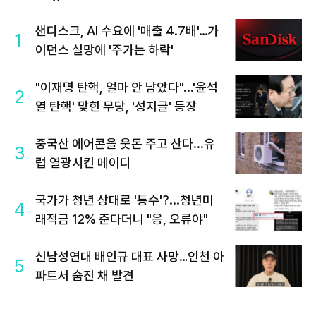
샌디스크, AI 수요에 '매출 4.7배'…가
1
이던스 실망에 '주가는 하락'
"이재명 탄핵, 얼마 안 남았다"...'윤석
2
열 탄핵' 맞힌 무당, '성지글' 등장
중국산 에어콘을 웃돈 주고 산다...유
3
럽 열광시킨 메이디
국가가 청년 상대로 '통수'?...청년미
4
래적금 12% 준다더니 "응, 오류야"
신남성연대 배인규 대표 사망…인천 아
5
파트서 숨진 채 발견