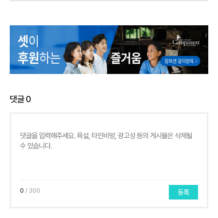
댓글
0
0
/ 300
등록