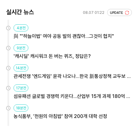
실시간 뉴스
08.07 01:22
UPDATE
4분전
與 "'하늘이법' 여야 공동 발의 괜찮아…그것이 협치"
9분전
'캐시딜' 캐시워크 돈 버는 퀴즈, 정답은?
14분전
관세전쟁 '엔드게임' 윤곽 나오나…한국 新통상정책 교두보 활
용해야
17분전
섬유패션 글로벌 경쟁력 키운다…산업부 15개 과제 180억 지
원
18분전
농식품부, '천원의 아침밥' 참여 200개 대학 선정