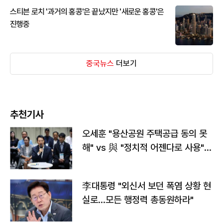
스티븐 로치 '과거의 홍콩'은 끝났지만 '새로운 홍콩'은
진행중
중국뉴스
더보기
추천기사
오세훈 "용산공원 주택공급 동의 못
해" vs 與 "정치적 어젠다로 사용"
맞불
李대통령 "외신서 보던 폭염 상황 현
실로…모든 행정력 총동원하라"