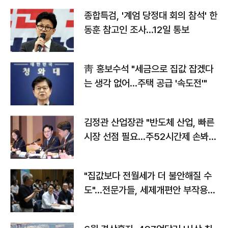
종합특검, '계엄 당정대 회의 참석' 한
동훈 참고인 조사...12일 통보
靑 홍보수석 "세금으로 집값 잡겠다
는 생각 없어…주택 공급 '속도전'"
김정관 산업장관 "반도체 산업, 빠른
시장 선점 필요…주52시간제 손봐
야"
"집값보다 전월세가 더 불안해질 수
도"…전문가들, 세제개편안 부작용
우려