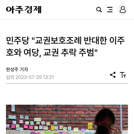
로
아
그
검
전
주
인
색
체
경
메
제
뉴
​민주당 "교권보호조례 반대한 이주
호와 여당, 교권 추락 주범"
한성주 기자
공
텍
입력 2023-07-29 13:21
유
스
트
크
기