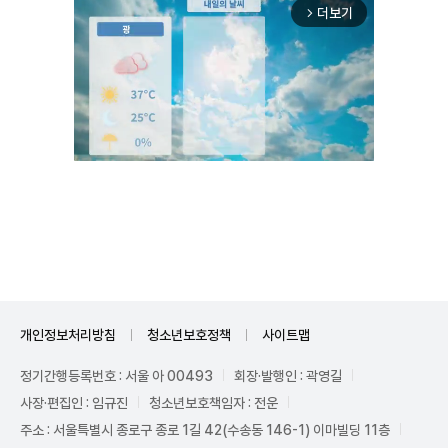
더보기
arrow_forward_ios
Mute
개인정보처리방침
청소년보호정책
사이트맵
정기간행등록번호 : 서울 아 00493
회장·발행인 : 곽영길
사장·편집인 : 임규진
청소년보호책임자 : 전운
주소 : 서울특별시 종로구 종로 1길 42(수송동 146-1) 이마빌딩 11층