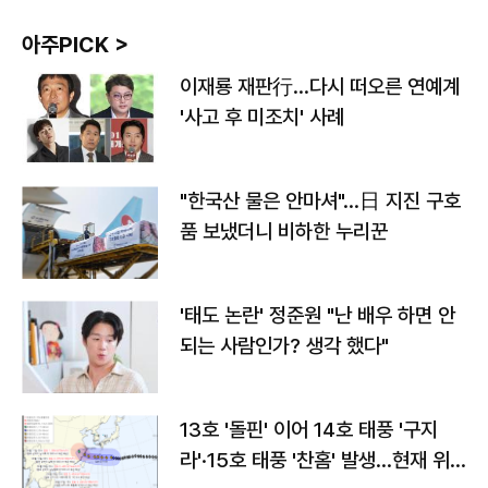
아주PICK >
이재룡 재판行…다시 떠오른 연예계
'사고 후 미조치' 사례
"한국산 물은 안마셔"…日 지진 구호
품 보냈더니 비하한 누리꾼
'태도 논란' 정준원 "난 배우 하면 안
되는 사람인가? 생각 했다"
13호 '돌핀' 이어 14호 태풍 '구지
라'·15호 태풍 '찬홈' 발생…현재 위