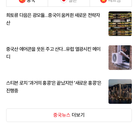
중국
일본
베트남
희토류 다음은 광모듈…중국이 움켜쥔 새로운 전략자
산
중국산 에어콘을 웃돈 주고 산다...유럽 열광시킨 메이
디
스티븐 로치 '과거의 홍콩'은 끝났지만 '새로운 홍콩'은
진행중
중국뉴스
더보기