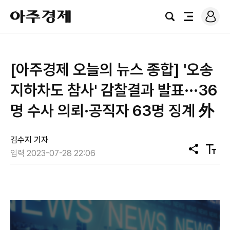
로
아
그
검
전
주
인
색
체
경
메
제
뉴
​​[아주경제 오늘의 뉴스 종합] '오송
지하차도 참사' 감찰결과 발표···36
명 수사 의뢰·공직자 63명 징계 外
김수지 기자
공
텍
입력 2023-07-28 22:06
유
스
트
크
기