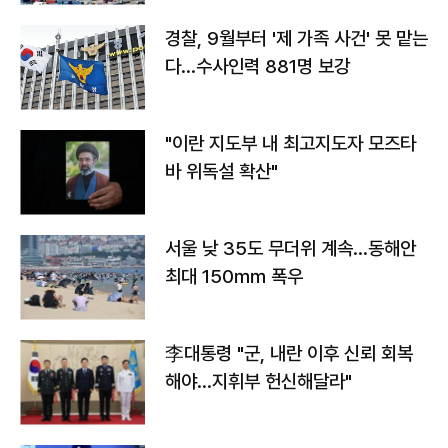
경찰, 9월부터 '제 가족 사건' 못 맡는
다…수사인력 881명 보강
"이란 지도부 내 최고지도자 모즈타
바 위독설 확산"
서울 낮 35도 무더위 계속…동해안
최대 150㎜ 폭우
李대통령 "군, 내란 이후 신뢰 회복
해야…지휘부 헌신해달라"