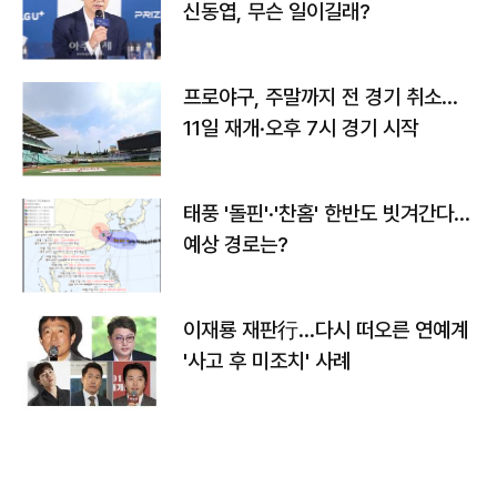
신동엽, 무슨 일이길래?
프로야구, 주말까지 전 경기 취소…
11일 재개·오후 7시 경기 시작
태풍 '돌핀'·'찬홈' 한반도 빗겨간다…
예상 경로는?
이재룡 재판行…다시 떠오른 연예계
'사고 후 미조치' 사례