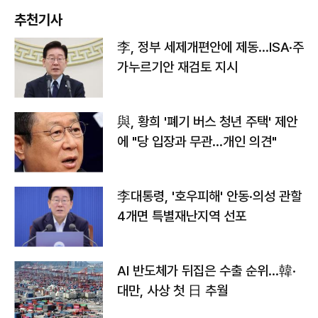
추천기사
李, 정부 세제개편안에 제동…ISA·주
가누르기안 재검토 지시
與, 황희 '폐기 버스 청년 주택' 제안
에 "당 입장과 무관…개인 의견"
李대통령, '호우피해' 안동·의성 관할
4개면 특별재난지역 선포
AI 반도체가 뒤집은 수출 순위…韓·
대만, 사상 첫 日 추월