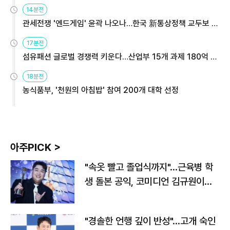
14분전
관세전쟁 '엔드게임' 윤곽 나오나…한국 新통상정책 교두보 활
용해야
17분전
섬유패션 글로벌 경쟁력 키운다…산업부 15개 과제 180억 지
원
18분전
농식품부, '천원의 아침밥' 참여 200개 대학 선정
아주PICK >
"속옷 빨고 졸업식까지"…근육병 학
생 돌본 공익, 코미디언 김규원이었
다
"경솔한 언행 깊이 반성"…고개 숙인