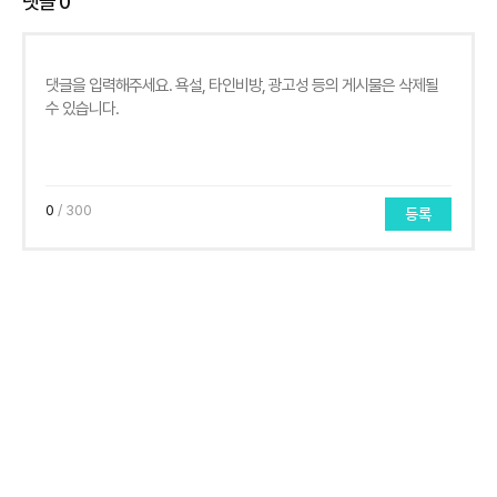
댓글
0
0
/ 300
등록