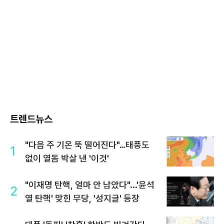
트렌드뉴스
"다음 주 기온 뚝 떨어진다"…태풍도
1
없이 열돔 박살 낸 '이것'
"이재명 탄핵, 얼마 안 남았다"...'윤석
2
열 탄핵' 맞힌 무당, '성지글' 등장