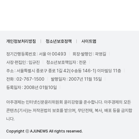
Unmute
개인정보처리방침
청소년보호정책
사이트맵
정기간행등록번호 : 서울 아 00493
회장·발행인 : 곽영길
사장·편집인 : 임규진
청소년보호책임자 : 전운
주소 : 서울특별시 종로구 종로 1길 42(수송동 146-1) 이마빌딩 11층
전화 : 02-767-1500
발행일자 : 2007년 11월 15일
등록일자 : 2008년 01월10일
아주경제는 인터넷신문윤리위원회 윤리강령을 준수합니다. 아주경제의 모든
콘텐츠(기사)는 저작권법의 보호를 받으며, 무단전재, 복사, 배포 등을 금지합
니다.
Copyright ⓒ AJUNEWS All rights reserved.