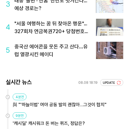
태풍 '돌핀'·'찬홈' 한반도 빗겨간다…
3
예상 경로는?
"서울 여행하는 꿈 뒤 찾아온 행운"…
4
327회차 연금복권720+ 당첨번호조
회 주목
중국산 에어콘을 웃돈 주고 산다...유
5
럽 열광시킨 메이디
실시간 뉴스
08.08 18:19
UPDATE
4분전
與 "'하늘이법' 여야 공동 발의 괜찮아…그것이 협치"
9분전
'캐시딜' 캐시워크 돈 버는 퀴즈, 정답은?