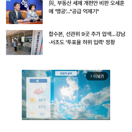
與, 부동산 세제 개편안 비판 오세훈
에 '맹공'…"공급 억제기"
합수본, 선관위 9곳 추가 압색…강남
·서초도 '투표율 허위 입력' 정황
더보기
arrow_forward_ios