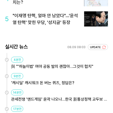
치는?
"이재명 탄핵, 얼마 안 남았다"...'윤석
5
열 탄핵' 맞힌 무당, '성지글' 등장
실시간 뉴스
08.09 08:03
UPDATE
4분전
與 "'하늘이법' 여야 공동 발의 괜찮아…그것이 협치"
9분전
'캐시딜' 캐시워크 돈 버는 퀴즈, 정답은?
14분전
관세전쟁 '엔드게임' 윤곽 나오나…한국 新통상정책 교두보 활
용해야
17분전