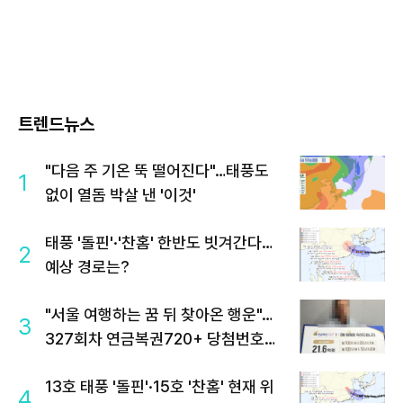
트렌드뉴스
"다음 주 기온 뚝 떨어진다"…태풍도
1
없이 열돔 박살 낸 '이것'
태풍 '돌핀'·'찬홈' 한반도 빗겨간다…
2
예상 경로는?
"서울 여행하는 꿈 뒤 찾아온 행운"…
3
327회차 연금복권720+ 당첨번호조
회 주목
13호 태풍 '돌핀'·15호 '찬홈' 현재 위
4