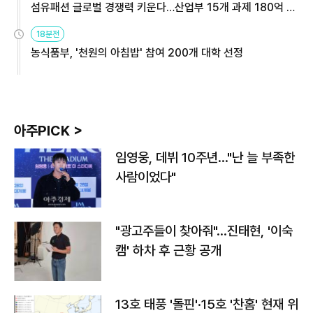
섬유패션 글로벌 경쟁력 키운다…산업부 15개 과제 180억 지
원
18분전
농식품부, '천원의 아침밥' 참여 200개 대학 선정
아주PICK >
임영웅, 데뷔 10주년…"난 늘 부족한
사람이었다"
"광고주들이 찾아줘"…진태현, '이숙
캠' 하차 후 근황 공개
13호 태풍 '돌핀'·15호 '찬홈' 현재 위