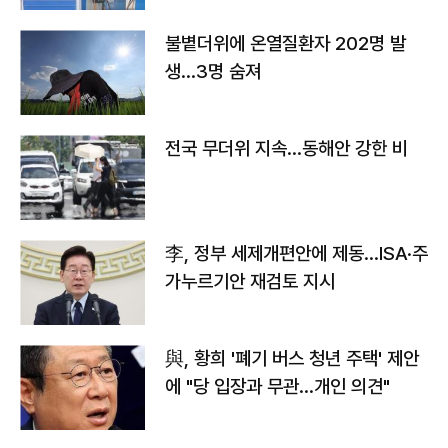
불볕더위에 온열질환자 202명 발
생…3명 숨져
전국 무더위 지속…동해안 강한 비
李, 정부 세제개편안에 제동…ISA·주
가누르기안 재검토 지시
與, 황희 '폐기 버스 청년 주택' 제안
에 "당 입장과 무관…개인 의견"