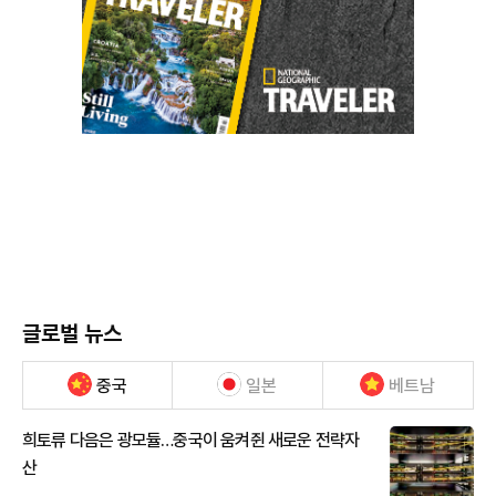
글로벌 뉴스
중국
일본
베트남
희토류 다음은 광모듈…중국이 움켜쥔 새로운 전략자
산