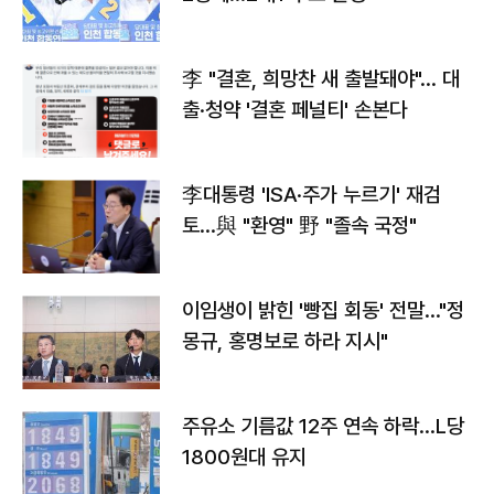
李 "결혼, 희망찬 새 출발돼야"… 대
출·청약 '결혼 페널티' 손본다
李대통령 'ISA·주가 누르기' 재검
토…與 "환영" 野 "졸속 국정"
이임생이 밝힌 '빵집 회동' 전말…"정
몽규, 홍명보로 하라 지시"
주유소 기름값 12주 연속 하락…L당
1800원대 유지