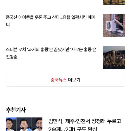
중국산 에어콘을 웃돈 주고 산다...유럽 열광시킨 메이
디
스티븐 로치 '과거의 홍콩'은 끝났지만 '새로운 홍콩'은
진행중
중국뉴스
더보기
추천기사
김민석, 제주·인천서 정청래 누르고
2승째…2대1 구도 완성