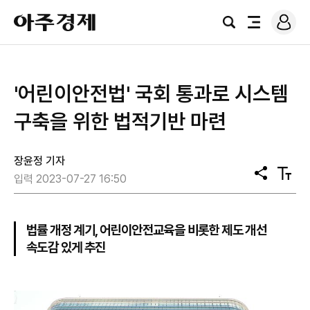
로
아
그
검
전
주
인
색
체
경
메
제
뉴
'어린이안전법' 국회 통과로 시스템
구축을 위한 법적기반 마련
장윤정 기자
공
텍
입력 2023-07-27 16:50
유
스
트
크
기
법률 개정 계기, 어린이안전교육을 비롯한 제도 개선
속도감 있게 추진