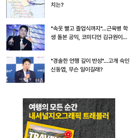
치는?
"속옷 빨고 졸업식까지"…근육병 학
생 돌본 공익, 코미디언 김규원이었
다
"경솔한 언행 깊이 반성"…고개 숙인
신동엽, 무슨 일이길래?