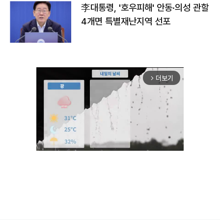
李대통령, '호우피해' 안동·의성 관할
4개면 특별재난지역 선포
더보기
arrow_forward_ios
Unmute