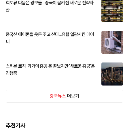
희토류 다음은 광모듈…중국이 움켜쥔 새로운 전략자
산
중국산 에어콘을 웃돈 주고 산다...유럽 열광시킨 메이
디
스티븐 로치 '과거의 홍콩'은 끝났지만 '새로운 홍콩'은
진행중
중국뉴스
더보기
추천기사