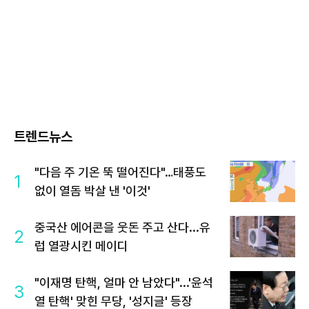
트렌드뉴스
"다음 주 기온 뚝 떨어진다"…태풍도
1
없이 열돔 박살 낸 '이것'
중국산 에어콘을 웃돈 주고 산다...유
2
럽 열광시킨 메이디
"이재명 탄핵, 얼마 안 남았다"...'윤석
3
열 탄핵' 맞힌 무당, '성지글' 등장