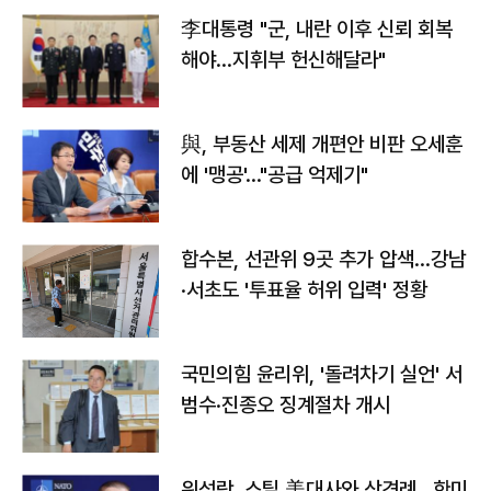
李대통령 "군, 내란 이후 신뢰 회복
해야…지휘부 헌신해달라"
與, 부동산 세제 개편안 비판 오세훈
에 '맹공'…"공급 억제기"
합수본, 선관위 9곳 추가 압색…강남
·서초도 '투표율 허위 입력' 정황
국민의힘 윤리위, '돌려차기 실언' 서
범수·진종오 징계절차 개시
위성락, 스틸 美대사와 상견례…한미