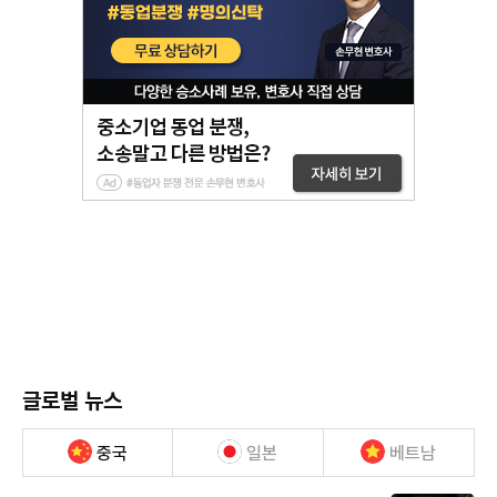
글로벌 뉴스
중국
일본
베트남