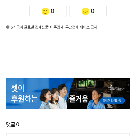
0
0
©'5개국어 글로벌 경제신문' 아주경제. 무단전재·재배포 금지
댓글
0