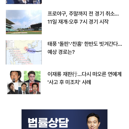
프로야구, 주말까지 전 경기 취소…
11일 재개·오후 7시 경기 시작
태풍 '돌핀'·'찬홈' 한반도 빗겨간다…
예상 경로는?
이재룡 재판行…다시 떠오른 연예계
'사고 후 미조치' 사례