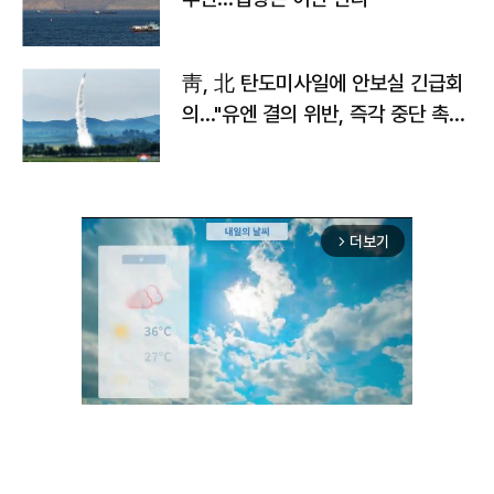
靑, 北 탄도미사일에 안보실 긴급회
의…"유엔 결의 위반, 즉각 중단 촉
구"
더보기
arrow_forward_ios
Mute