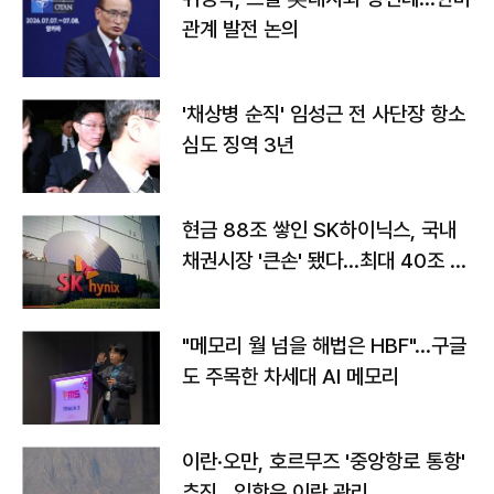
관계 발전 논의
'채상병 순직' 임성근 전 사단장 항소
심도 징역 3년
현금 88조 쌓인 SK하이닉스, 국내
채권시장 '큰손' 됐다…최대 40조 투
자
"메모리 월 넘을 해법은 HBF"…구글
도 주목한 차세대 AI 메모리
이란·오만, 호르무즈 '중앙항로 통항'
추진…입항은 이란 관리