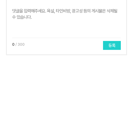
0
/ 300
등록