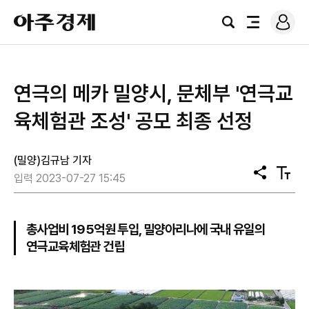
로
아
그
검
전
주
인
색
체
경
메
제
뉴
연극의 메카 밀양시, 문체부 '연극교
육체험관 조성' 공모 최종 선정
(밀양)김규남 기자
공
텍
입력 2023-07-27 15:45
유
스
트
크
기
총사업비 195억원 투입, 밀양아리나에 국내 유일의
연극교육체험관 건립