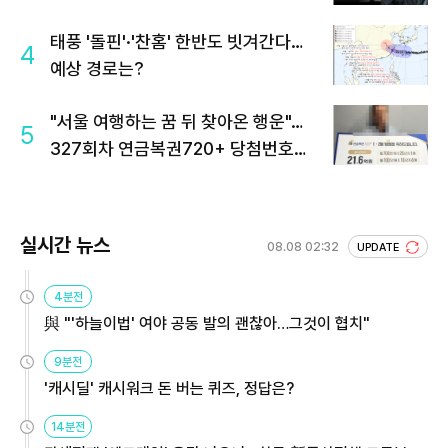
태풍 '돌핀'·'찬홈' 한반도 빗겨간다…
4
예상 경로는?
"서울 여행하는 꿈 뒤 찾아온 행운"…
5
327회차 연금복권720+ 당첨번호조
회 주목
실시간 뉴스
08.08 02:32
UPDATE
4분전
與 "'하늘이법' 여야 공동 발의 괜찮아…그것이 협치"
9분전
'캐시딜' 캐시워크 돈 버는 퀴즈, 정답은?
14분전