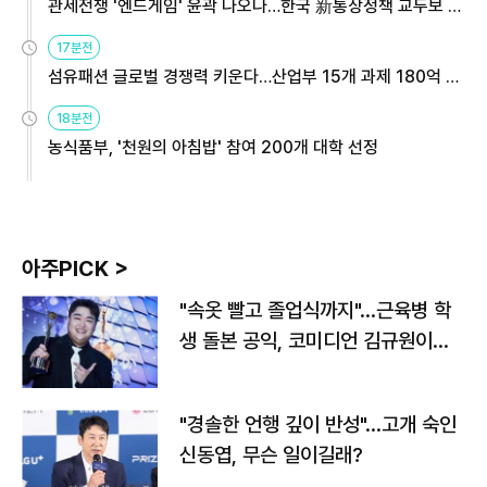
관세전쟁 '엔드게임' 윤곽 나오나…한국 新통상정책 교두보 활
용해야
17분전
섬유패션 글로벌 경쟁력 키운다…산업부 15개 과제 180억 지
원
18분전
농식품부, '천원의 아침밥' 참여 200개 대학 선정
아주PICK >
"속옷 빨고 졸업식까지"…근육병 학
생 돌본 공익, 코미디언 김규원이었
다
"경솔한 언행 깊이 반성"…고개 숙인
신동엽, 무슨 일이길래?