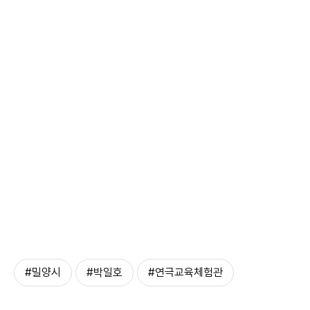
#밀양시
#박일호
#연극교육체험관