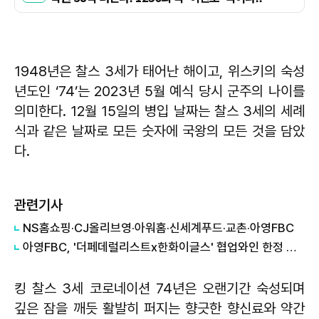
1948년은 찰스 3세가 태어난 해이고, 위스키의 숙성
년도인 ‘74’는 2023년 5월 예식 당시 군주의 나이를
의미한다. 12월 15일의 병입 날짜는 찰스 3세의 세례
식과 같은 날짜로 모든 숫자에 국왕의 모든 것을 담았
다.
관련기사
NS홈쇼핑·CJ올리브영·아워홈·신세계푸드·교촌·아영FBC
아영FBC, '더페데럴리스트x한화이글스' 협업와인 한정 출시
킹 찰스 3세 코로네이션 74년은 오랜기간 숙성되며
깊은 잠을 깨듯 활발히 퍼지는 향긋한 향신료와 약간