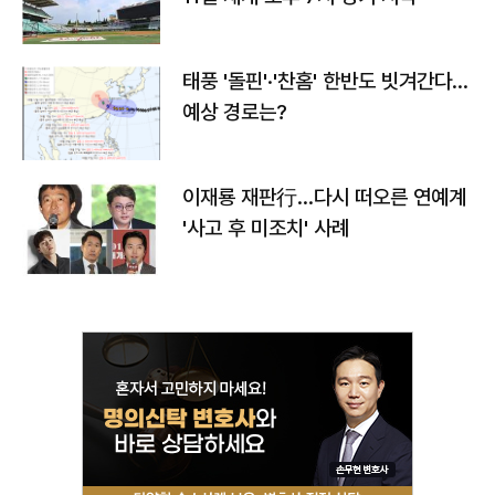
태풍 '돌핀'·'찬홈' 한반도 빗겨간다…
예상 경로는?
이재룡 재판行…다시 떠오른 연예계
'사고 후 미조치' 사례