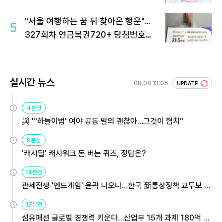
"서울 여행하는 꿈 뒤 찾아온 행운"…
5
327회차 연금복권720+ 당첨번호조
회 주목
실시간 뉴스
08.08 13:05
UPDATE
4분전
與 "'하늘이법' 여야 공동 발의 괜찮아…그것이 협치"
9분전
'캐시딜' 캐시워크 돈 버는 퀴즈, 정답은?
14분전
관세전쟁 '엔드게임' 윤곽 나오나…한국 新통상정책 교두보 활
용해야
17분전
섬유패션 글로벌 경쟁력 키운다…산업부 15개 과제 180억 지