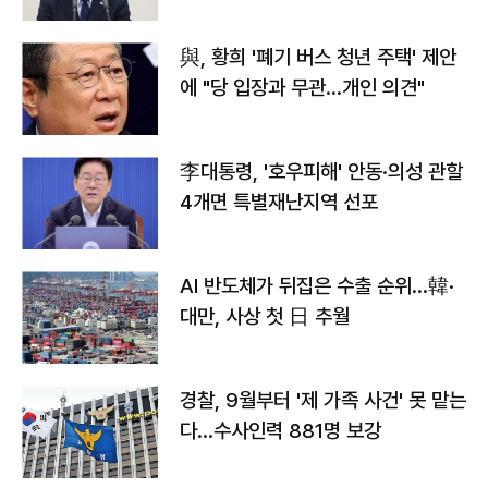
與, 황희 '폐기 버스 청년 주택' 제안
에 "당 입장과 무관…개인 의견"
李대통령, '호우피해' 안동·의성 관할
4개면 특별재난지역 선포
AI 반도체가 뒤집은 수출 순위…韓·
대만, 사상 첫 日 추월
경찰, 9월부터 '제 가족 사건' 못 맡는
다…수사인력 881명 보강