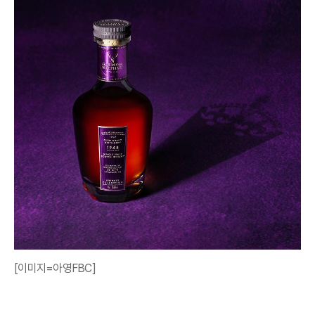
[이미지=아영FBC]