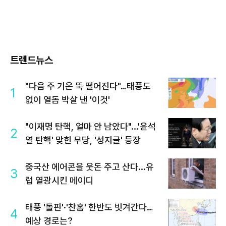
트렌드뉴스
"다음 주 기온 뚝 떨어진다"…태풍도
1
없이 열돔 박살 낸 '이것'
"이재명 탄핵, 얼마 안 남았다"...'윤석
2
열 탄핵' 맞힌 무당, '성지글' 등장
중국산 에어콘을 웃돈 주고 산다...유
3
럽 열광시킨 메이디
태풍 '돌핀'·'찬홈' 한반도 빗겨간다…
4
예상 경로는?