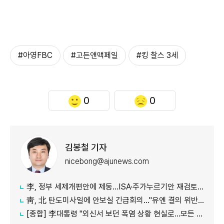
#아영FBC
#고든앤맥페일
#킹 찰스 3세
0
0
김봉철 기자
nicebong@ajunews.com
李, 정부 세제개편안에 제동…ISA·주가누르기안 재검토 지시
靑, 北 탄도미사일에 안보실 긴급회의…"유엔 결의 위반, 즉각 중단 촉구"
[종합] 李대통령 "외신서 보던 폭염 상황 현실로…모든 행정력 총동원하라"