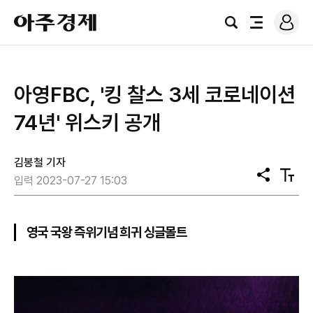
로
아
그
검
전
주
인
색
체
경
메
제
뉴
​아영FBC, '킹 찰스 3세 코로네이션
74년' 위스키 공개
김봉철 기자
공
텍
입력 2023-07-27 15:03
유
스
트
크
기
영국 국왕 즉위기념 희귀 싱글몰트