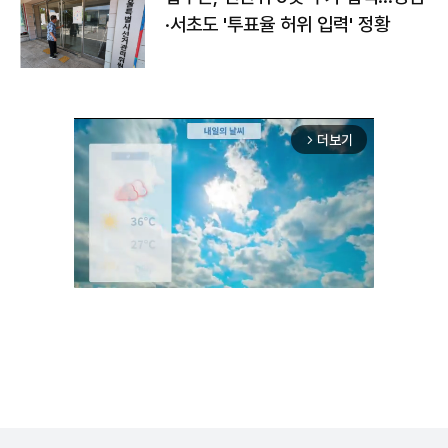
·서초도 '투표율 허위 입력' 정황
더보기
arrow_forward_ios
Unmute