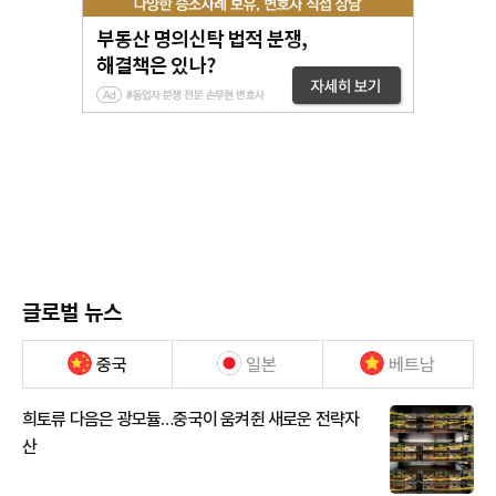
글로벌 뉴스
중국
일본
베트남
희토류 다음은 광모듈…중국이 움켜쥔 새로운 전략자
산