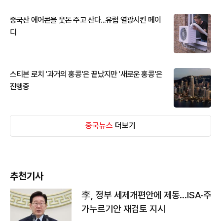
중국산 에어콘을 웃돈 주고 산다...유럽 열광시킨 메이
디
스티븐 로치 '과거의 홍콩'은 끝났지만 '새로운 홍콩'은
진행중
중국뉴스
더보기
추천기사
李, 정부 세제개편안에 제동…ISA·주
가누르기안 재검토 지시