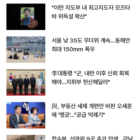
"이란 지도부 내 최고지도자 모즈타
바 위독설 확산"
서울 낮 35도 무더위 계속…동해안
최대 150㎜ 폭우
李대통령 "군, 내란 이후 신뢰 회복
해야…지휘부 헌신해달라"
與, 부동산 세제 개편안 비판 오세훈
에 '맹공'…"공급 억제기"
합수본, 선관위 9곳 추가 압색…강남