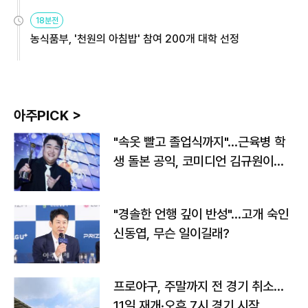
원
18분전
농식품부, '천원의 아침밥' 참여 200개 대학 선정
아주PICK >
"속옷 빨고 졸업식까지"…근육병 학
생 돌본 공익, 코미디언 김규원이었
다
"경솔한 언행 깊이 반성"…고개 숙인
신동엽, 무슨 일이길래?
프로야구, 주말까지 전 경기 취소…
11일 재개·오후 7시 경기 시작