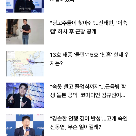
"광고주들이 찾아줘"…진태현, '이숙
캠' 하차 후 근황 공개
13호 태풍 '돌핀'·15호 '찬홈' 현재 위
치는?
"속옷 빨고 졸업식까지"…근육병 학
생 돌본 공익, 코미디언 김규원이었
다
"경솔한 언행 깊이 반성"…고개 숙인
신동엽, 무슨 일이길래?