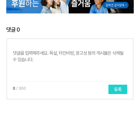
댓글
0
0
/ 300
등록