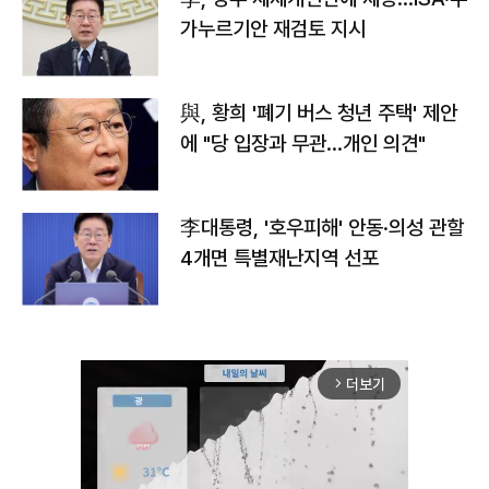
가누르기안 재검토 지시
與, 황희 '폐기 버스 청년 주택' 제안
에 "당 입장과 무관…개인 의견"
李대통령, '호우피해' 안동·의성 관할
4개면 특별재난지역 선포
더보기
arrow_forward_ios