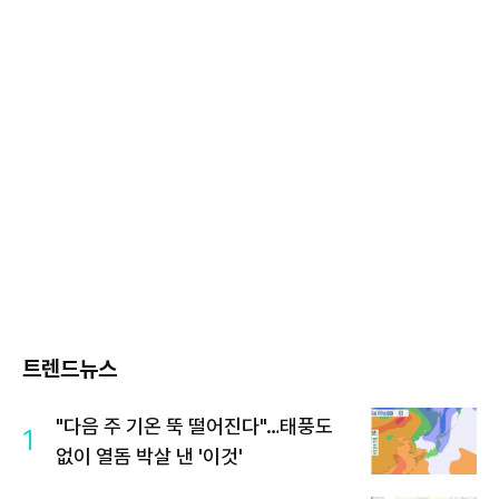
트렌드뉴스
"다음 주 기온 뚝 떨어진다"…태풍도
1
없이 열돔 박살 낸 '이것'