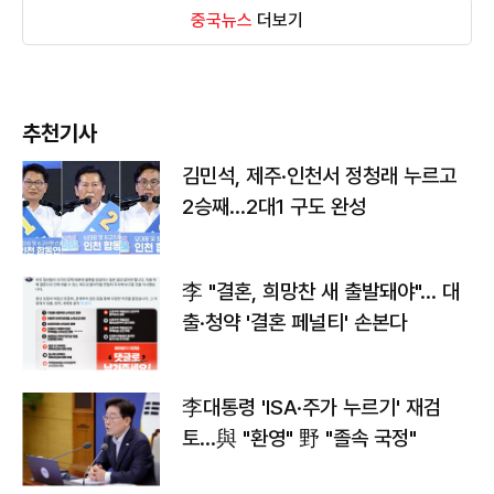
중국뉴스
더보기
추천기사
김민석, 제주·인천서 정청래 누르고
2승째…2대1 구도 완성
李 "결혼, 희망찬 새 출발돼야"… 대
출·청약 '결혼 페널티' 손본다
李대통령 'ISA·주가 누르기' 재검
토…與 "환영" 野 "졸속 국정"