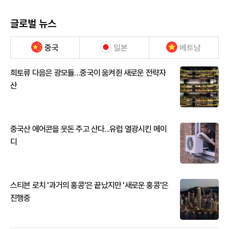
글로벌 뉴스
중국
일본
베트남
희토류 다음은 광모듈…중국이 움켜쥔 새로운 전략자
산
중국산 에어콘을 웃돈 주고 산다...유럽 열광시킨 메이
디
스티븐 로치 '과거의 홍콩'은 끝났지만 '새로운 홍콩'은
진행중