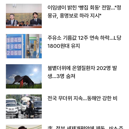
이임생이 밝힌 '빵집 회동' 전말…"정
몽규, 홍명보로 하라 지시"
주유소 기름값 12주 연속 하락…L당
1800원대 유지
불볕더위에 온열질환자 202명 발
생…3명 숨져
전국 무더위 지속…동해안 강한 비
李, 정부 세제개편안에 제동…ISA·주