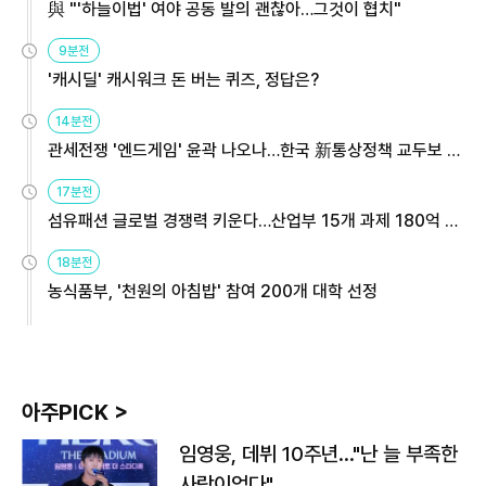
與 "'하늘이법' 여야 공동 발의 괜찮아…그것이 협치"
9분전
'캐시딜' 캐시워크 돈 버는 퀴즈, 정답은?
14분전
관세전쟁 '엔드게임' 윤곽 나오나…한국 新통상정책 교두보 활
용해야
17분전
섬유패션 글로벌 경쟁력 키운다…산업부 15개 과제 180억 지
원
18분전
농식품부, '천원의 아침밥' 참여 200개 대학 선정
아주PICK >
임영웅, 데뷔 10주년…"난 늘 부족한
사람이었다"