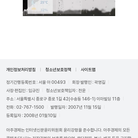
Unmute
개인정보처리방침
청소년보호정책
사이트맵
정기간행등록번호 : 서울 아 00493
회장·발행인 : 곽영길
사장·편집인 : 임규진
청소년보호책임자 : 전운
주소 : 서울특별시 종로구 종로 1길 42(수송동 146-1) 이마빌딩 11층
전화 : 02-767-1500
발행일자 : 2007년 11월 15일
등록일자 : 2008년 01월10일
아주경제는 인터넷신문윤리위원회 윤리강령을 준수합니다. 아주경제의 모든