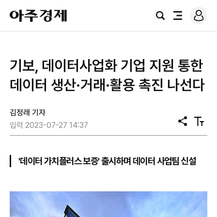
로
아
그
검
전
주
인
색
체
경
메
제
뉴
기보, 데이터사업화 기업 지원 통한
데이터 생산·거래·활용 촉진 나선다
김정래 기자
공
텍
입력 2023-07-27 14:37
유
스
트
크
기
'데이터 가치플러스 보증' 출시하며 데이터 사업팀 신설