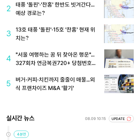
태풍 '돌핀'·'찬홈' 한반도 빗겨간다…
2
예상 경로는?
13호 태풍 '돌핀'·15호 '찬홈' 현재 위
3
치는?
"서울 여행하는 꿈 뒤 찾아온 행운"…
4
327회차 연금복권720+ 당첨번호조
회 주목
버거·커피·치킨까지 줄줄이 매물…외
5
식 프랜차이즈 M&A '활기'
실시간 뉴스
08.09 10:15
UPDATE
4분전