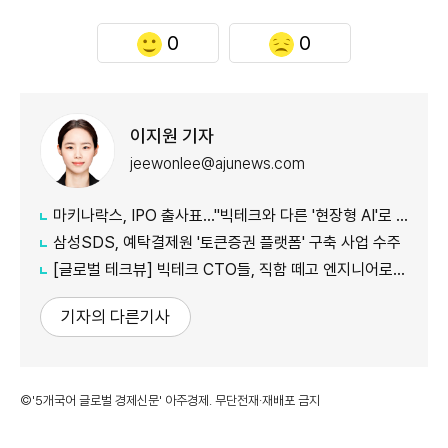
0
0
이지원 기자
jeewonlee@ajunews.com
마키나락스, IPO 출사표…"빅테크와 다른 '현장형 AI'로 승부"
삼성SDS, 예탁결제원 '토큰증권 플랫폼' 구축 사업 수주
[글로벌 테크뷰] 빅테크 CTO들, 직함 떼고 엔지니어로 유턴...'앤트로픽행 러시' 이유는
기자의 다른기사
©'5개국어 글로벌 경제신문' 아주경제. 무단전재·재배포 금지