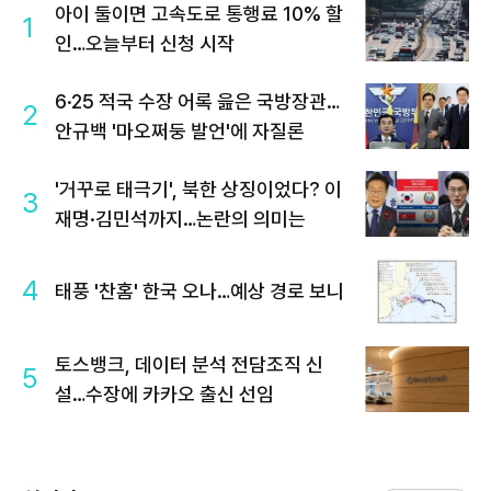
아이 둘이면 고속도로 통행료 10% 할
1
인…오늘부터 신청 시작
6·25 적국 수장 어록 읊은 국방장관…
2
안규백 '마오쩌둥 발언'에 자질론
'거꾸로 태극기', 북한 상징이었다? 이
3
재명·김민석까지…논란의 의미는
4
태풍 '찬홈' 한국 오나…예상 경로 보니
토스뱅크, 데이터 분석 전담조직 신
5
설…수장에 카카오 출신 선임