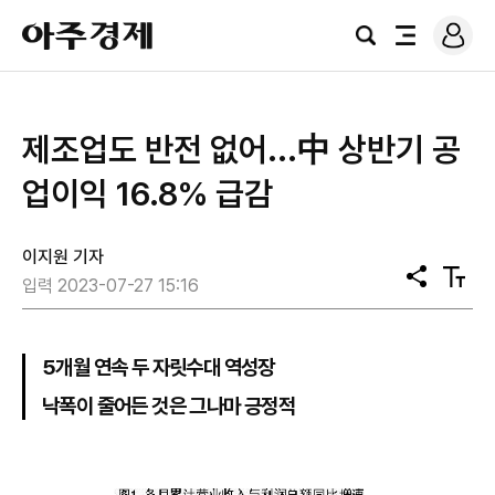
로
아
그
검
전
주
인
색
체
경
메
제
뉴
제조업도 반전 없어...中 상반기 공
업이익 16.8% 급감
이지원 기자
공
텍
입력 2023-07-27 15:16
유
스
트
크
기
5개월 연속 두 자릿수대 역성장
낙폭이 줄어든 것은 그나마 긍정적