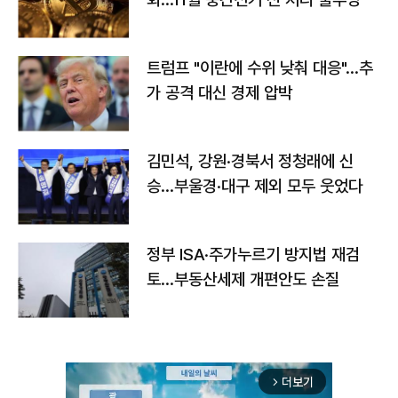
트럼프 "이란에 수위 낮춰 대응"…추
가 공격 대신 경제 압박
김민석, 강원·경북서 정청래에 신
승…부울경·대구 제외 모두 웃었다
정부 ISA·주가누르기 방지법 재검
토…부동산세제 개편안도 손질
더보기
arrow_forward_ios