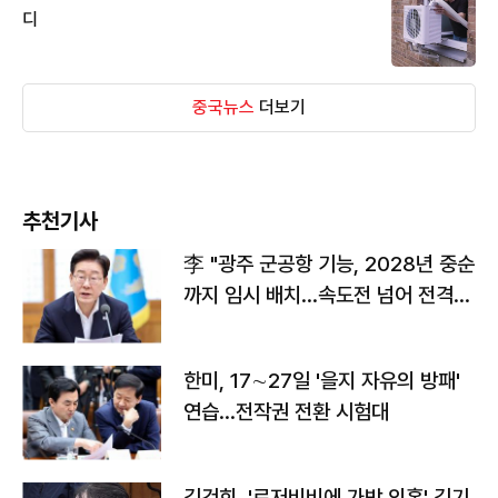
디
중국뉴스
더보기
추천기사
李 "광주 군공항 기능, 2028년 중순
까지 임시 배치…속도전 넘어 전격
전"
한미, 17∼27일 '을지 자유의 방패'
연습…전작권 전환 시험대
김건희, '로저비비에 가방 의혹' 김기