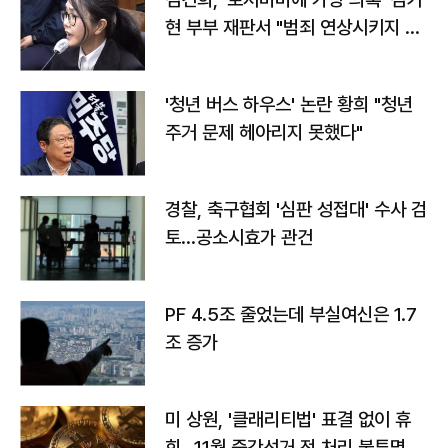
현 부부 재판서 "범죄 연상시키지 말
라"
'청년 버스 하우스' 논란 황희 "청년
주거 문제 헤아리지 못했다"
경찰, 축구협회 '심판 성접대' 수사 검
토…공소시효가 관건
PF 4.5조 줄었는데 부실여신은 1.7
조 증가
미 상원, '클래리티법' 표결 없이 휴
회…11월 중간선거 전 처리 불투명