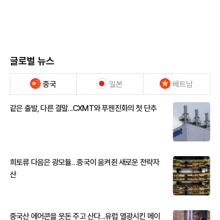
글로벌 뉴스
중국
일본
베트남
같은 출발, 다른 결말...CXMT와 푸젠진화의 첫 단추
희토류 다음은 광모듈…중국이 움켜쥔 새로운 전략자
산
중국산 에어콘을 웃돈 주고 산다...유럽 열광시킨 메이