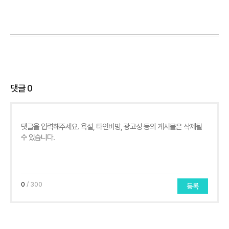
댓글
0
0
/ 300
등록