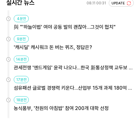
실시간 뉴스
08.11 00:31
UPDATE
4분전
與 "'하늘이법' 여야 공동 발의 괜찮아…그것이 협치"
9분전
'캐시딜' 캐시워크 돈 버는 퀴즈, 정답은?
14분전
관세전쟁 '엔드게임' 윤곽 나오나…한국 新통상정책 교두보 활
용해야
17분전
섬유패션 글로벌 경쟁력 키운다…산업부 15개 과제 180억 지
원
18분전
농식품부, '천원의 아침밥' 참여 200개 대학 선정