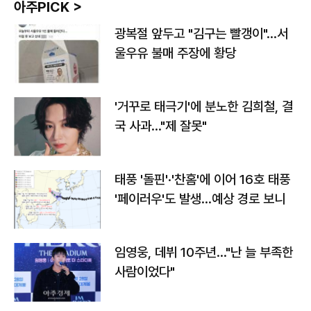
아주PICK >
광복절 앞두고 "김구는 빨갱이"…서
울우유 불매 주장에 황당
'거꾸로 태극기'에 분노한 김희철, 결
국 사과…"제 잘못"
태풍 '돌핀'·'찬홈'에 이어 16호 태풍
'페이러우'도 발생…예상 경로 보니
임영웅, 데뷔 10주년…"난 늘 부족한
사람이었다"