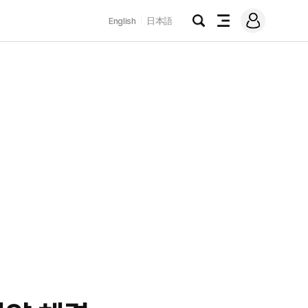
로
English
日本語
그
검
전
인
색
체
메
뉴