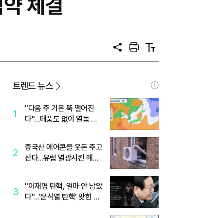
협약 체결
공
프
텍
유
린
스
트
트
크
기
트렌드 뉴스
"다음 주 기온 뚝 떨어진
1
다"…태풍도 없이 열돔 박
살 낸 '이것'
중국산 에어콘을 웃돈 주고
2
산다...유럽 열광시킨 메이
디
"이재명 탄핵, 얼마 안 남았
3
다"...'윤석열 탄핵' 맞힌 무
당, '성지글' 등장