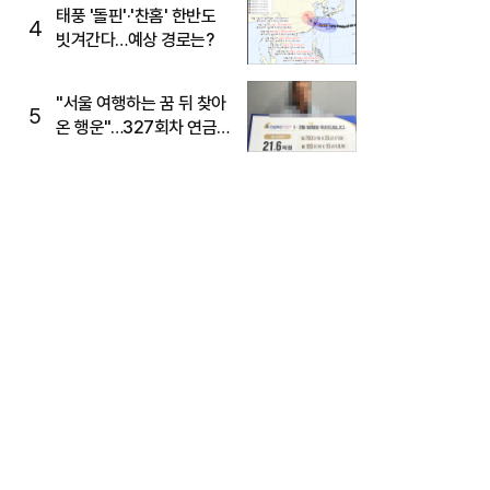
태풍 '돌핀'·'찬홈' 한반도
4
빗겨간다…예상 경로는?
"서울 여행하는 꿈 뒤 찾아
5
온 행운"…327회차 연금
복권720+ 당첨번호조회
주목