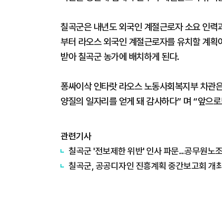
칠곡군은 내년도 외국인 계절근로자 소요 인력과
부터 라오스 외국인 계절근로자를 유치할 계획
받아 칠곡군 농가에 배치하게 된다.
퐁싸이삭 인타랏 라오스 노동사회복지부 차관은
양질의 일자리를 얻게 돼 감사하다” 며 “앞으로
관련기사
칠곡군 '전보제한 위반' 인사 파문…공무원노조
칠곡군, 공공디자인 진흥계획 중간보고회 개