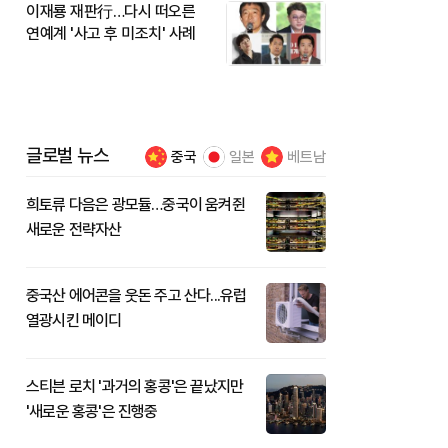
이재룡 재판行…다시 떠오른
연예계 '사고 후 미조치' 사례
글로벌 뉴스
중국
일본
베트남
희토류 다음은 광모듈…중국이 움켜쥔
새로운 전략자산
중국산 에어콘을 웃돈 주고 산다...유럽
열광시킨 메이디
스티븐 로치 '과거의 홍콩'은 끝났지만
'새로운 홍콩'은 진행중