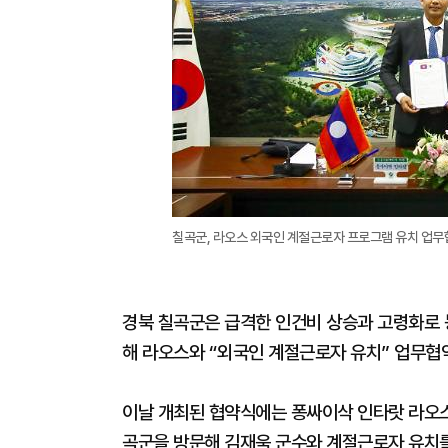
칠곡군, 라오스 외국인 계절근로자 프로그램 유치 업무
경북 칠곡군은 급격한 인건비 상승과 고령화로 
해 라오스와 “외국인 계절근로자 유치” 업무협약
이날 개최된 협약식에는 퐁싸이삭 인타랏 라오스
곡군을 방문해 김재욱 군수와 계절근로자 유치를