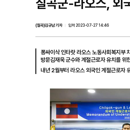
칠곡군-라오스, 외
(칠곡)김규남 기자
입력 2023-07-27 14:46
퐁싸이삭 인타랏 라오스 노동사회복지부 차
방문김재욱 군수와 계절근로자 유치를 위한
내년 2월부터 라오스 외국인 계절근로자 