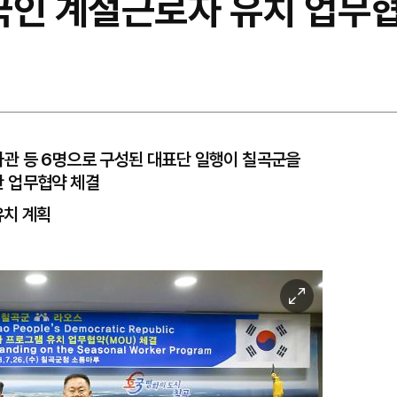
국인 계절근로자 유치 업무
관 등 6명으로 구성된 대표단 일행이 칠곡군을
 업무협약 체결
유치 계획
이
미
지
확