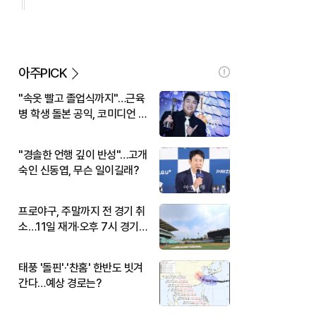
아주PICK
"속옷 빨고 졸업식까지"…근육
병 학생 돌본 공익, 코미디언 김
규원이었다
"경솔한 언행 깊이 반성"…고개
숙인 신동엽, 무슨 일이길래?
프로야구, 주말까지 전 경기 취
소…11일 재개·오후 7시 경기
시작
태풍 '돌핀'·'찬홈' 한반도 빗겨
간다…예상 경로는?