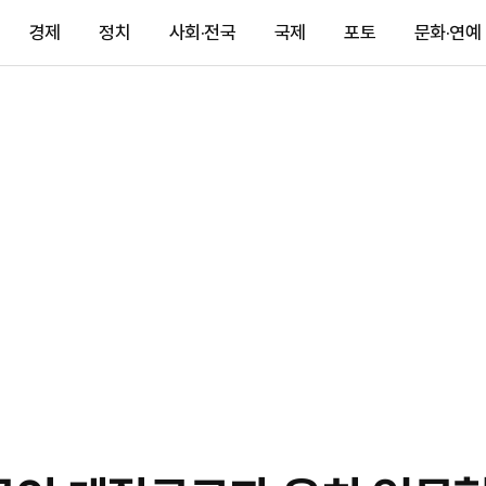
경제
정치
사회·전국
국제
포토
문화·연예