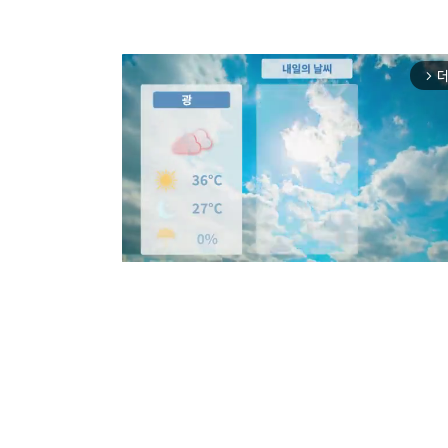
더
arrow_forward_ios
Mut