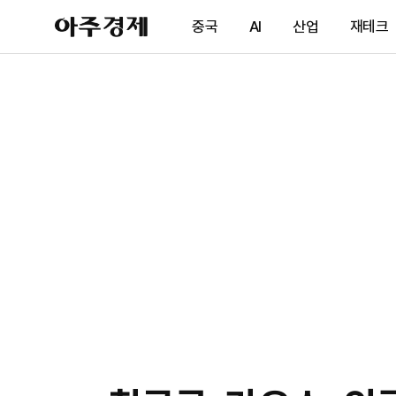
아
중국
AI
산업
재테크
주
경
제