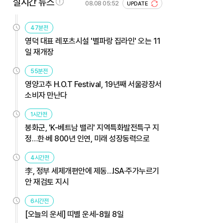
실시간 뉴스
08.08 05:52
UPDATE
47분전
영덕 대표 레포츠시설 '별파랑 집라인' 오는 11
일 재개장
55분전
영양고추 H.O.T Festival, 19년째 서울광장서
소비자 만난다
1시간전
봉화군, 'K-베트남 밸리' 지역특화발전특구 지
정…한·베 800년 인연, 미래 성장동력으로
4시간전
李, 정부 세제개편안에 제동…ISA·주가누르기
안 재검토 지시
6시간전
[오늘의 운세] 띠별 운세-8월 8일