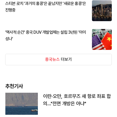
스티븐 로치 '과거의 홍콩'은 끝났지만 '새로운 홍콩'은
진행중
'역사적 순간' 중국 DUV 개발업체는 설립 3년된 '아이
성나'
중국뉴스
더보기
추천기사
이란·오만, 호르무즈 새 항로 좌표 합
의…"전면 개방은 아냐"