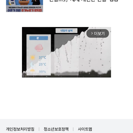
더보기
arrow_forward_ios
Unmute
개인정보처리방침
청소년보호정책
사이트맵