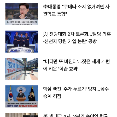
李대통령 "쿠데타 소지 없애려면 사
관학교 통합"
與 전당대회 2차 토론회…'탈당 의혹
·신천지 당원 가입 논란' 공방
"버티면 또 바뀐다"…잦은 세제 개편
이 키운 '학습 효과'
핵심 빠진 '주가 누르기' 방지…꼼수
승계 허점
美 빅테크 4사, 2분기 순이익 평균