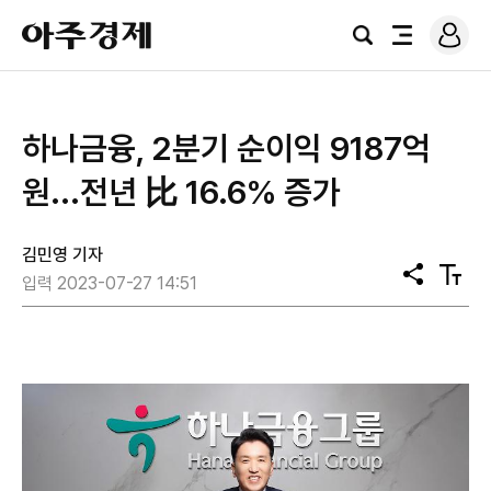
로
아
그
검
전
주
인
색
체
경
메
제
뉴
하나금융, 2분기 순이익 9187억
원...전년 比 16.6% 증가
김민영 기자
공
텍
입력 2023-07-27 14:51
유
스
트
크
기