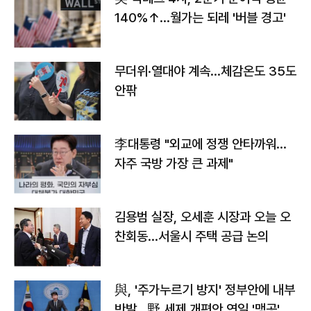
140%↑…월가는 되레 '버블 경고'
무더위·열대야 계속…체감온도 35도
안팎
李대통령 "외교에 정쟁 안타까워…
자주 국방 가장 큰 과제"
김용범 실장, 오세훈 시장과 오늘 오
찬회동...서울시 주택 공급 논의
與, '주가누르기 방지' 정부안에 내부
반발…野 세제 개편안 연일 '맹공'