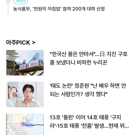
18분전
농식품부, '천원의 아침밥' 참여 200개 대학 선정
아주PICK >
"한국산 물은 안마셔"…日 지진 구호
품 보냈더니 비하한 누리꾼
'태도 논란' 정준원 "난 배우 하면 안
되는 사람인가? 생각 했다"
13호 '돌핀' 이어 14호 태풍 '구지
라'·15호 태풍 '찬홈' 발생…현재 위
치와 이동경로는?