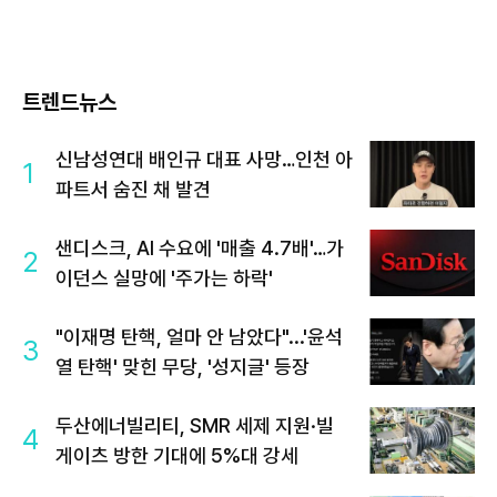
트렌드뉴스
신남성연대 배인규 대표 사망…인천 아
1
파트서 숨진 채 발견
샌디스크, AI 수요에 '매출 4.7배'…가
2
이던스 실망에 '주가는 하락'
"이재명 탄핵, 얼마 안 남았다"...'윤석
3
열 탄핵' 맞힌 무당, '성지글' 등장
두산에너빌리티, SMR 세제 지원·빌
4
게이츠 방한 기대에 5%대 강세