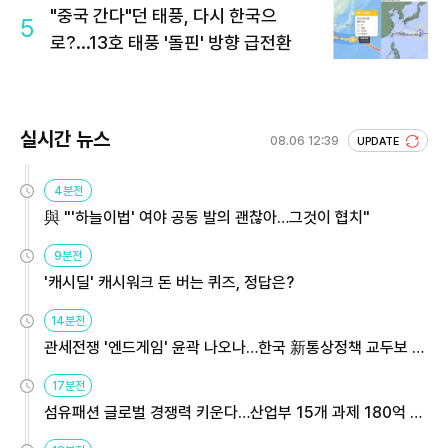
"중국 간다"던 태풍, 다시 한국으
5
로?...13호 태풍 '돌핀' 방향 급전환
실시간 뉴스
08.06 12:39
UPDATE
4분전
與 "'하늘이법' 여야 공동 발의 괜찮아…그것이 협치"
9분전
'캐시딜' 캐시워크 돈 버는 퀴즈, 정답은?
14분전
관세전쟁 '엔드게임' 윤곽 나오나…한국 新통상정책 교두보 활
용해야
17분전
섬유패션 글로벌 경쟁력 키운다…산업부 15개 과제 180억 지
원