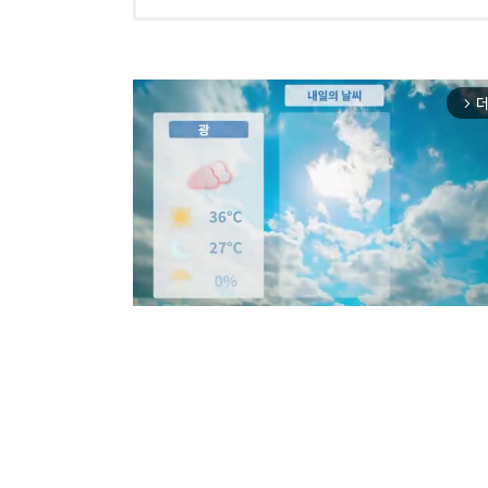
더
arrow_forward_ios
Mut