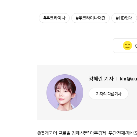
#우크라이나
#우크라이나재건
#HD현대
김혜란 기자
khr@aj
기자의 다른기사
©'5개국어 글로벌 경제신문' 아주경제. 무단전재·재배