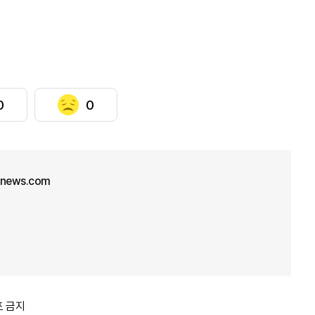
0
0
unews.com
포 금지