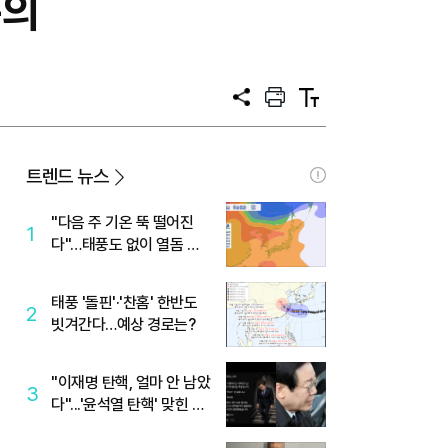
논의
공
프
텍
유
린
스
트
트
크
기
트렌드 뉴스
"다음 주 기온 뚝 떨어진
1
다"…태풍도 없이 열돔 박
살 낸 '이것'
태풍 '돌핀'·'찬홈' 한반도
2
빗겨간다…예상 경로는?
"이재명 탄핵, 얼마 안 남았
3
다"...'윤석열 탄핵' 맞힌 무
당, '성지글' 등장