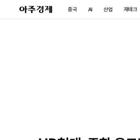
아
중국
AI
산업
재테크
주
경
제