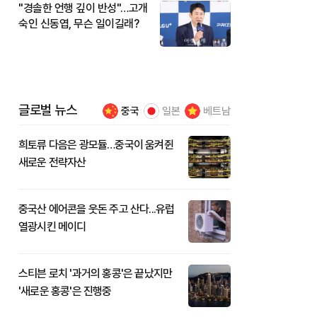
"경솔한 언행 깊이 반성"…고개
숙인 신동엽, 무슨 일이길래?
글로벌 뉴스
중국
일본
베트남
희토류 다음은 광모듈…중국이 움켜쥔
새로운 전략자산
중국산 에어콘을 웃돈 주고 산다...유럽
열광시킨 메이디
스티븐 로치 '과거의 홍콩'은 끝났지만
'새로운 홍콩'은 진행중