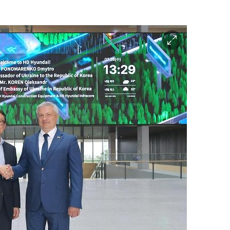
이
미
지
확
대