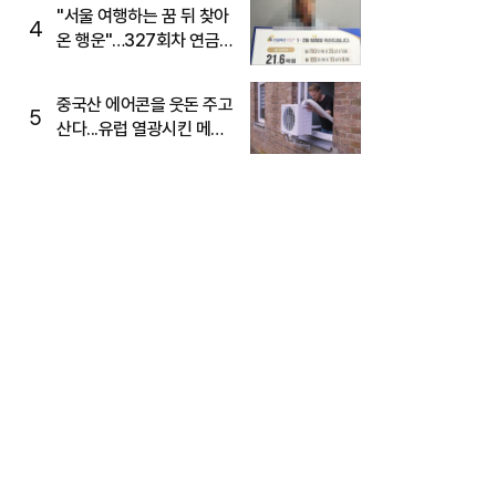
"서울 여행하는 꿈 뒤 찾아
4
온 행운"…327회차 연금
복권720+ 당첨번호조회
주목
중국산 에어콘을 웃돈 주고
5
산다...유럽 열광시킨 메이
디