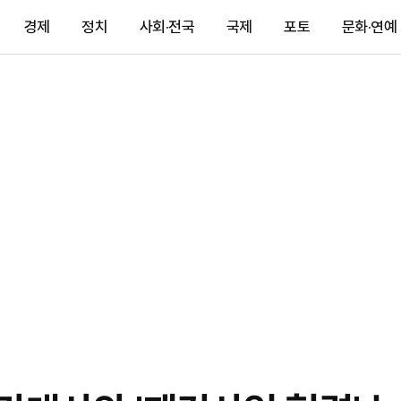
경제
정치
사회·전국
국제
포토
문화·연예