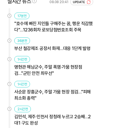
실시간 뉴스
08.08 20:41
UPDATE
17분전
"호수에 빠진 지인들 구해주는 꿈, 행운 직감했
다"…1236회차 로또당첨번호조회 주목
36분전
부산 철강제조 공장서 화재…대응 1단계 발령
1시간전
명현관 해남군수, 주말 폭염·가뭄 현장점
검…"군민 안전 최우선"
1시간전
사순문 장흥군수, 주말 가뭄 현장 점검…"피해
최소화 총력"
2시간전
김민석, 제주·인천서 정청래 누르고 2승째…2
대1 구도 완성