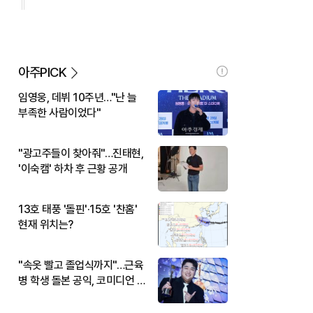
아주PICK
임영웅, 데뷔 10주년…"난 늘
부족한 사람이었다"
"광고주들이 찾아줘"…진태현,
'이숙캠' 하차 후 근황 공개
13호 태풍 '돌핀'·15호 '찬홈'
현재 위치는?
"속옷 빨고 졸업식까지"…근육
병 학생 돌본 공익, 코미디언 김
규원이었다