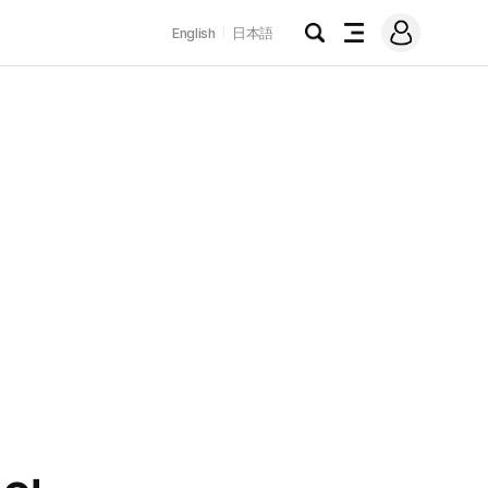
로
English
日本語
그
검
전
인
색
체
메
뉴