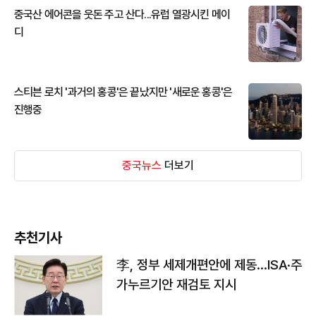
중국산 에어콘을 웃돈 주고 산다...유럽 열광시킨 메이
디
스티븐 로치 '과거의 홍콩'은 끝났지만 '새로운 홍콩'은
진행중
중국뉴스
더보기
추천기사
李, 정부 세제개편안에 제동…ISA·주
가누르기안 재검토 지시