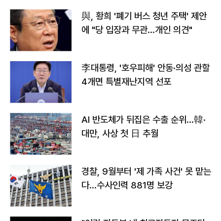
與, 황희 '폐기 버스 청년 주택' 제안
에 "당 입장과 무관…개인 의견"
李대통령, '호우피해' 안동·의성 관할
4개면 특별재난지역 선포
AI 반도체가 뒤집은 수출 순위…韓·
대만, 사상 첫 日 추월
경찰, 9월부터 '제 가족 사건' 못 맡는
다…수사인력 881명 보강