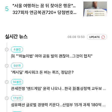
"서울 여행하는 꿈 뒤 찾아온 행운"…
5
327회차 연금복권720+ 당첨번호조
회 주목
실시간 뉴스
08.08 13:50
UPDATE
4분전
與 "'하늘이법' 여야 공동 발의 괜찮아…그것이 협치"
9분전
'캐시딜' 캐시워크 돈 버는 퀴즈, 정답은?
14분전
관세전쟁 '엔드게임' 윤곽 나오나…한국 新통상정책 교두보 활
용해야
17분전
섬유패션 글로벌 경쟁력 키운다…산업부 15개 과제 180억 지
원