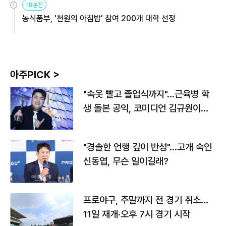
18분전
농식품부, '천원의 아침밥' 참여 200개 대학 선정
아주PICK >
"속옷 빨고 졸업식까지"…근육병 학
생 돌본 공익, 코미디언 김규원이었
다
"경솔한 언행 깊이 반성"…고개 숙인
신동엽, 무슨 일이길래?
프로야구, 주말까지 전 경기 취소…
11일 재개·오후 7시 경기 시작