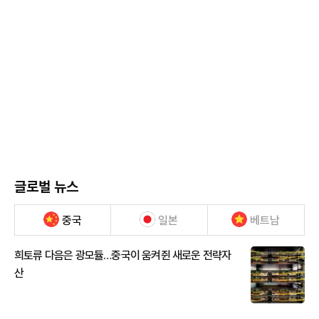
글로벌 뉴스
중국
일본
베트남
희토류 다음은 광모듈…중국이 움켜쥔 새로운 전략자
산