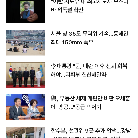
"이란 지도부 내 최고지도자 모즈타
바 위독설 확산"
서울 낮 35도 무더위 계속…동해안
최대 150㎜ 폭우
李대통령 "군, 내란 이후 신뢰 회복
해야…지휘부 헌신해달라"
與, 부동산 세제 개편안 비판 오세훈
에 '맹공'…"공급 억제기"
합수본, 선관위 9곳 추가 압색…강남