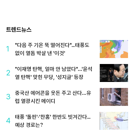
트렌드뉴스
"다음 주 기온 뚝 떨어진다"…태풍도
1
없이 열돔 박살 낸 '이것'
"이재명 탄핵, 얼마 안 남았다"...'윤석
2
열 탄핵' 맞힌 무당, '성지글' 등장
중국산 에어콘을 웃돈 주고 산다...유
3
럽 열광시킨 메이디
태풍 '돌핀'·'찬홈' 한반도 빗겨간다…
4
예상 경로는?