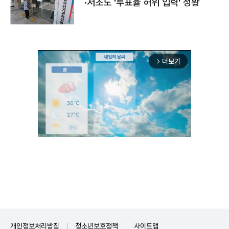
·서초도 '투표율 허위 입력' 정황
더보기
arrow_forward_ios
Unmute
개인정보처리방침
청소년보호정책
사이트맵