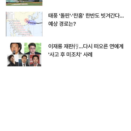
태풍 '돌핀'·'찬홈' 한반도 빗겨간다…
예상 경로는?
이재룡 재판行…다시 떠오른 연예계
'사고 후 미조치' 사례