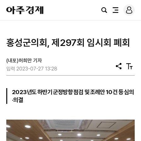
로
아
그
검
전
주
인
색
체
경
메
제
뉴
홍성군의회, 제297회 임시회 폐회
(내포)허희만 기자
공
텍
입력 2023-07-27 13:28
유
스
트
크
기
2023년도 하반기 군정방향 점검 및 조례안 10건 등 심의
·의결