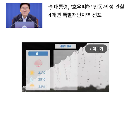
李대통령, '호우피해' 안동·의성 관할
4개면 특별재난지역 선포
더보기
arrow_forward_ios
Unmute