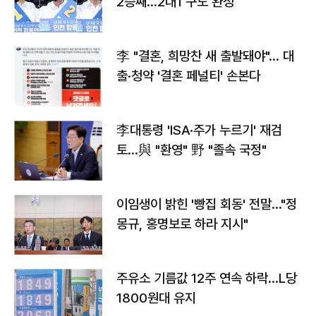
2승째…2대1 구도 완성
李 "결혼, 희망찬 새 출발돼야"… 대
출·청약 '결혼 페널티' 손본다
李대통령 'ISA·주가 누르기' 재검
토…與 "환영" 野 "졸속 국정"
이임생이 밝힌 '빵집 회동' 전말…"정
몽규, 홍명보로 하라 지시"
주유소 기름값 12주 연속 하락…L당
1800원대 유지