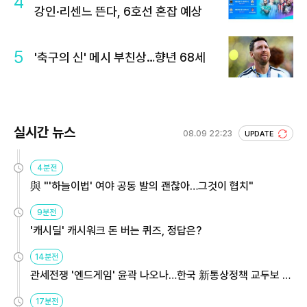
4
강인·리센느 뜬다, 6호선 혼잡 예상
5
'축구의 신' 메시 부친상…향년 68세
실시간 뉴스
08.09 22:23
UPDATE
4분전
與 "'하늘이법' 여야 공동 발의 괜찮아…그것이 협치"
9분전
'캐시딜' 캐시워크 돈 버는 퀴즈, 정답은?
14분전
관세전쟁 '엔드게임' 윤곽 나오나…한국 新통상정책 교두보 활
용해야
17분전