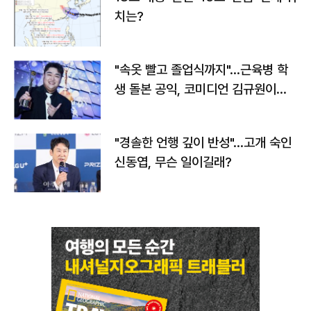
치는?
"속옷 빨고 졸업식까지"…근육병 학
생 돌본 공익, 코미디언 김규원이었
다
"경솔한 언행 깊이 반성"…고개 숙인
신동엽, 무슨 일이길래?