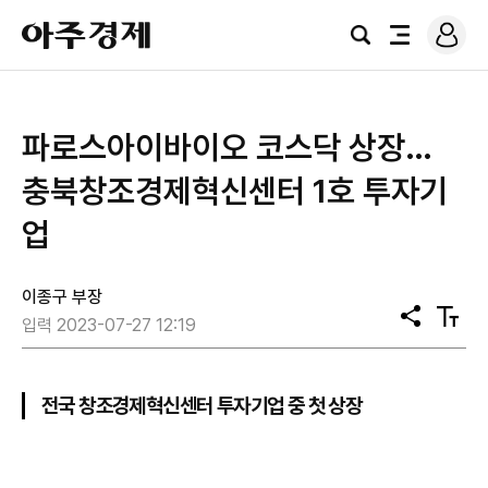
로
아
그
검
전
주
인
색
체
경
메
제
뉴
파로스아이바이오 코스닥 상장…
충북창조경제혁신센터 1호 투자기
업
이종구 부장
공
텍
입력 2023-07-27 12:19
유
스
트
크
기
전국 창조경제혁신센터 투자기업 중 첫 상장