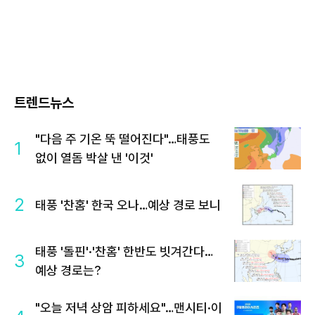
트렌드뉴스
"다음 주 기온 뚝 떨어진다"…태풍도
1
없이 열돔 박살 낸 '이것'
2
태풍 '찬홈' 한국 오나…예상 경로 보니
태풍 '돌핀'·'찬홈' 한반도 빗겨간다…
3
예상 경로는?
"오늘 저녁 상암 피하세요"…맨시티·이