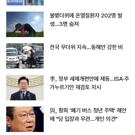
불볕더위에 온열질환자 202명 발
생…3명 숨져
전국 무더위 지속…동해안 강한 비
李, 정부 세제개편안에 제동…ISA·주
가누르기안 재검토 지시
與, 황희 '폐기 버스 청년 주택' 제안
에 "당 입장과 무관…개인 의견"