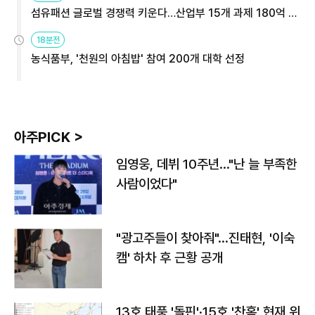
섬유패션 글로벌 경쟁력 키운다…산업부 15개 과제 180억 지
원
18분전
농식품부, '천원의 아침밥' 참여 200개 대학 선정
아주PICK >
임영웅, 데뷔 10주년…"난 늘 부족한
사람이었다"
"광고주들이 찾아줘"…진태현, '이숙
캠' 하차 후 근황 공개
13호 태풍 '돌핀'·15호 '찬홈' 현재 위