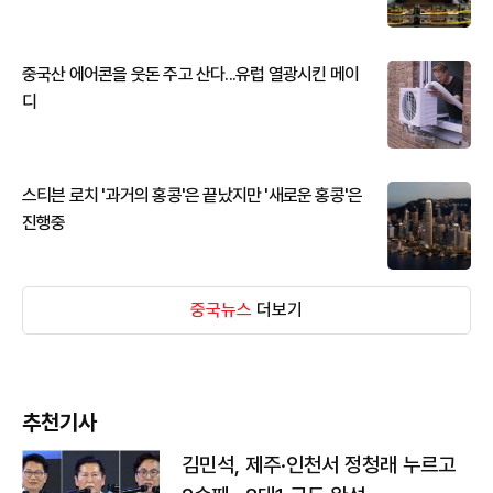
중국산 에어콘을 웃돈 주고 산다...유럽 열광시킨 메이
디
스티븐 로치 '과거의 홍콩'은 끝났지만 '새로운 홍콩'은
진행중
중국뉴스
더보기
추천기사
김민석, 제주·인천서 정청래 누르고