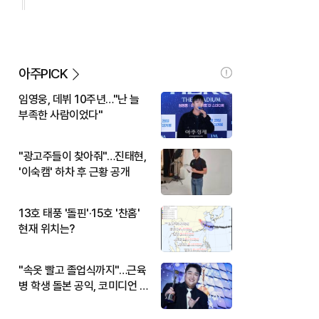
아주PICK
임영웅, 데뷔 10주년…"난 늘
부족한 사람이었다"
"광고주들이 찾아줘"…진태현,
'이숙캠' 하차 후 근황 공개
13호 태풍 '돌핀'·15호 '찬홈'
현재 위치는?
"속옷 빨고 졸업식까지"…근육
병 학생 돌본 공익, 코미디언 김
규원이었다