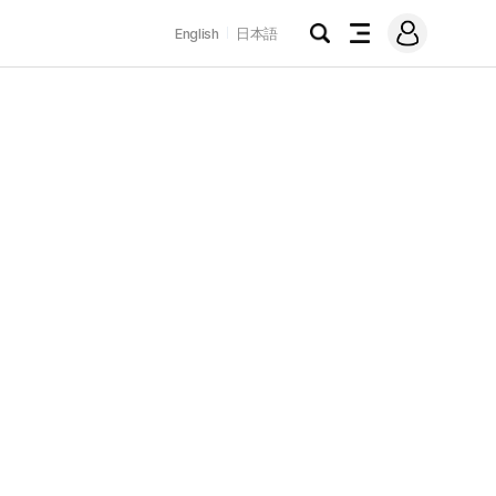
로
English
日本語
그
검
전
인
색
체
메
뉴