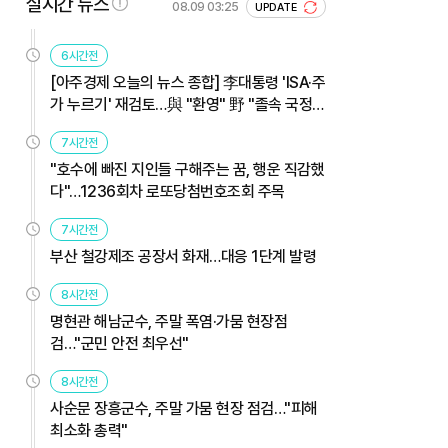
실시간 뉴스
08.09 03:25
UPDATE
6시간전
[아주경제 오늘의 뉴스 종합] 李대통령 'ISA·주
가 누르기' 재검토…與 "환영" 野 "졸속 국정"
外
7시간전
"호수에 빠진 지인들 구해주는 꿈, 행운 직감했
다"…1236회차 로또당첨번호조회 주목
7시간전
부산 철강제조 공장서 화재…대응 1단계 발령
8시간전
명현관 해남군수, 주말 폭염·가뭄 현장점
검…"군민 안전 최우선"
8시간전
사순문 장흥군수, 주말 가뭄 현장 점검…"피해
최소화 총력"