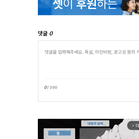
댓글
0
0
/ 300
더
arrow_forward_ios