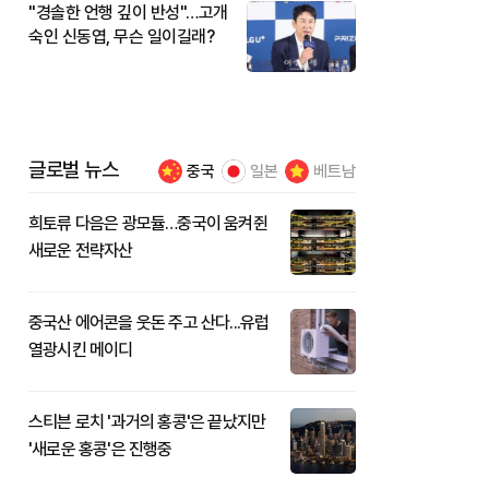
"경솔한 언행 깊이 반성"…고개
숙인 신동엽, 무슨 일이길래?
글로벌 뉴스
중국
일본
베트남
희토류 다음은 광모듈…중국이 움켜쥔
새로운 전략자산
중국산 에어콘을 웃돈 주고 산다...유럽
열광시킨 메이디
스티븐 로치 '과거의 홍콩'은 끝났지만
'새로운 홍콩'은 진행중