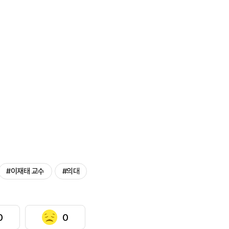
#이재태 교수
#의대
0
0