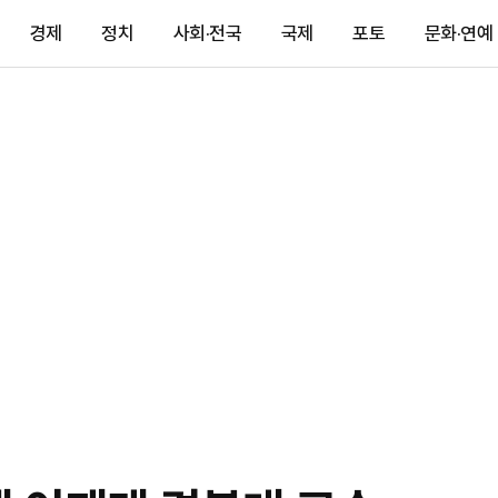
경제
정치
사회·전국
국제
포토
문화·연예