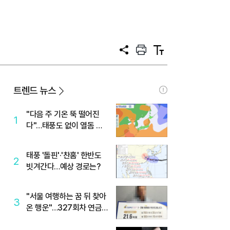
공
프
텍
유
린
스
트
트
크
기
트렌드 뉴스
"다음 주 기온 뚝 떨어진
1
다"…태풍도 없이 열돔 박
살 낸 '이것'
태풍 '돌핀'·'찬홈' 한반도
2
빗겨간다…예상 경로는?
"서울 여행하는 꿈 뒤 찾아
3
온 행운"…327회차 연금
복권720+ 당첨번호조회