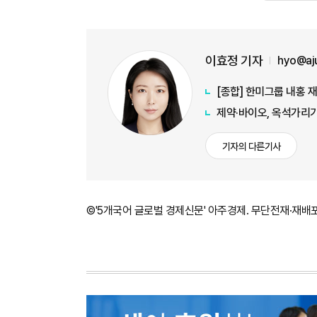
이효정 기자
hyo@aj
[종합] 한미그룹 내홍 
제약·바이오, 옥석가리
기자의 다른기사
©'5개국어 글로벌 경제신문' 아주경제. 무단전재·재배