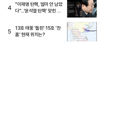
주목
"이재명 탄핵, 얼마 안 남았
4
다"...'윤석열 탄핵' 맞힌 무
당, '성지글' 등장
13호 태풍 '돌핀'·15호 '찬
5
홈' 현재 위치는?