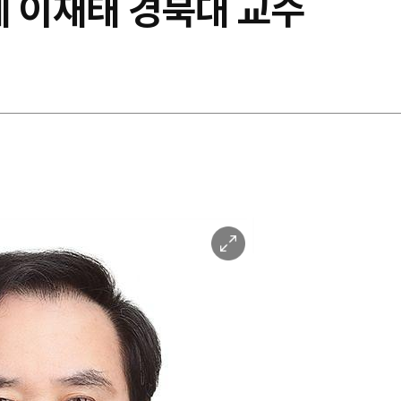
 이재태 경북대 교수
이
미
지
확
대