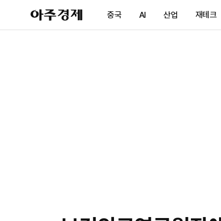
아
중국
AI
산업
재테크
주
경
제