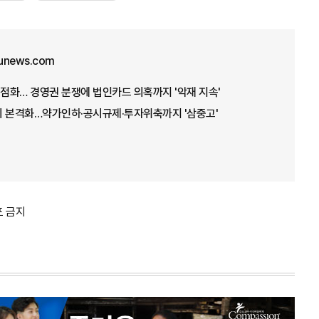
unews.com
재점화… 경영권 분쟁에 법인카드 의혹까지 '악재 지속'
기 본격화…약가인하·공시규제·투자위축까지 '삼중고'
포 금지