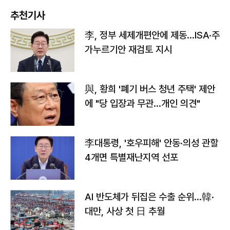
추천기사
李, 정부 세제개편안에 제동…ISA·주
가누르기안 재검토 지시
與, 황희 '폐기 버스 청년 주택' 제안
에 "당 입장과 무관…개인 의견"
李대통령, '호우피해' 안동·의성 관할
4개면 특별재난지역 선포
AI 반도체가 뒤집은 수출 순위…韓·
대만, 사상 첫 日 추월