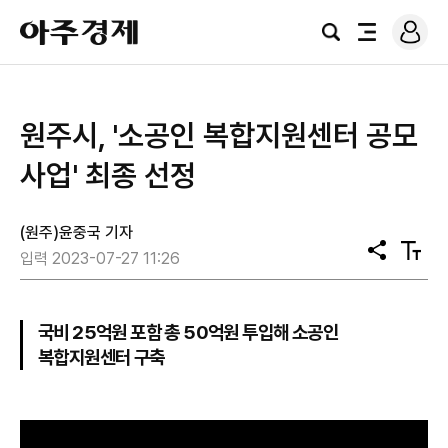
로
아
그
검
전
주
인
색
체
경
메
제
뉴
원주시, '소공인 복합지원센터 공모
사업' 최종 선정
(원주)윤중국 기자
공
텍
입력 2023-07-27 11:26
유
스
트
크
기
국비 25억원 포함 총 50억원 투입해 소공인
복합지원센터 구축