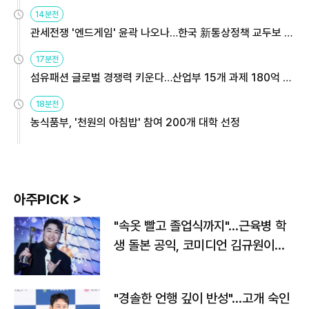
14분전
관세전쟁 '엔드게임' 윤곽 나오나…한국 新통상정책 교두보 활
용해야
17분전
섬유패션 글로벌 경쟁력 키운다…산업부 15개 과제 180억 지
원
18분전
농식품부, '천원의 아침밥' 참여 200개 대학 선정
아주PICK >
"속옷 빨고 졸업식까지"…근육병 학
생 돌본 공익, 코미디언 김규원이었
다
"경솔한 언행 깊이 반성"…고개 숙인