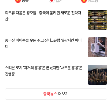
중국
일본
베트남
희토류 다음은 광모듈…중국이 움켜쥔 새로운 전략자
산
중국산 에어콘을 웃돈 주고 산다...유럽 열광시킨 메이
디
스티븐 로치 '과거의 홍콩'은 끝났지만 '새로운 홍콩'은
진행중
중국뉴스
더보기