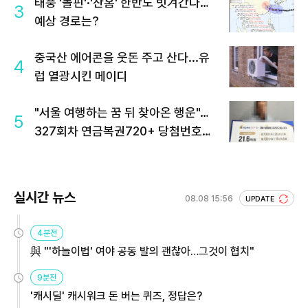
태풍 '돌핀'·'찬홈' 한반도 빗겨간다…
3
예상 경로는?
중국산 에어콘을 웃돈 주고 산다...유
4
럽 열광시킨 메이디
"서울 여행하는 꿈 뒤 찾아온 행운"…
5
327회차 연금복권720+ 당첨번호조
회 주목
실시간 뉴스
08.08 15:56
UPDATE
4분전
與 "'하늘이법' 여야 공동 발의 괜찮아…그것이 협치"
9분전
'캐시딜' 캐시워크 돈 버는 퀴즈, 정답은?