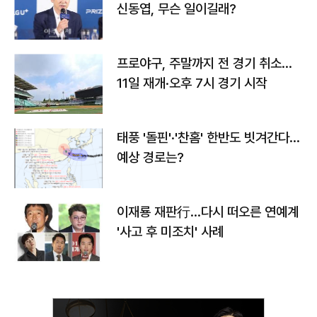
신동엽, 무슨 일이길래?
프로야구, 주말까지 전 경기 취소…
11일 재개·오후 7시 경기 시작
태풍 '돌핀'·'찬홈' 한반도 빗겨간다…
예상 경로는?
이재룡 재판行…다시 떠오른 연예계
'사고 후 미조치' 사례