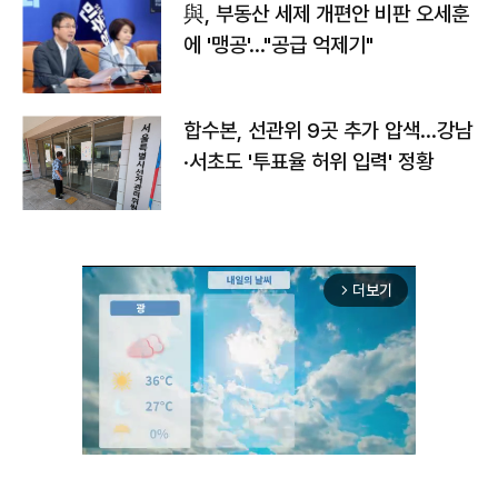
與, 부동산 세제 개편안 비판 오세훈
에 '맹공'…"공급 억제기"
합수본, 선관위 9곳 추가 압색…강남
·서초도 '투표율 허위 입력' 정황
더보기
arrow_forward_ios