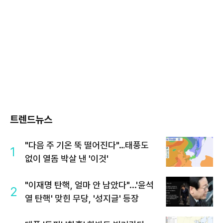
트렌드뉴스
"다음 주 기온 뚝 떨어진다"…태풍도
1
없이 열돔 박살 낸 '이것'
"이재명 탄핵, 얼마 안 남았다"...'윤석
2
열 탄핵' 맞힌 무당, '성지글' 등장