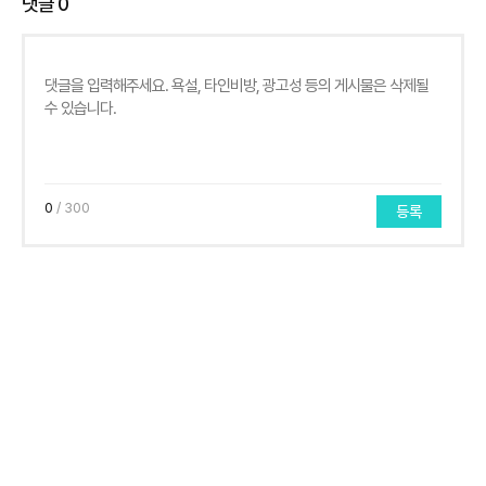
댓글
0
0
/ 300
등록