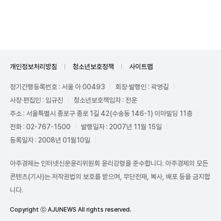
Unmute
개인정보처리방침
청소년보호정책
사이트맵
정기간행등록번호 : 서울 아 00493
회장·발행인 : 곽영길
사장·편집인 : 임규진
청소년보호책임자 : 전운
주소 : 서울특별시 종로구 종로 1길 42(수송동 146-1) 이마빌딩 11층
전화 : 02-767-1500
발행일자 : 2007년 11월 15일
등록일자 : 2008년 01월10일
아주경제는 인터넷신문윤리위원회 윤리강령을 준수합니다. 아주경제의 모든
콘텐츠(기사)는 저작권법의 보호를 받으며, 무단전재, 복사, 배포 등을 금지합
니다.
Copyright ⓒ AJUNEWS All rights reserved.