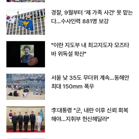
경찰, 9월부터 '제 가족 사건' 못 맡는
다…수사인력 881명 보강
"이란 지도부 내 최고지도자 모즈타
바 위독설 확산"
서울 낮 35도 무더위 계속…동해안
최대 150㎜ 폭우
李대통령 "군, 내란 이후 신뢰 회복
해야…지휘부 헌신해달라"