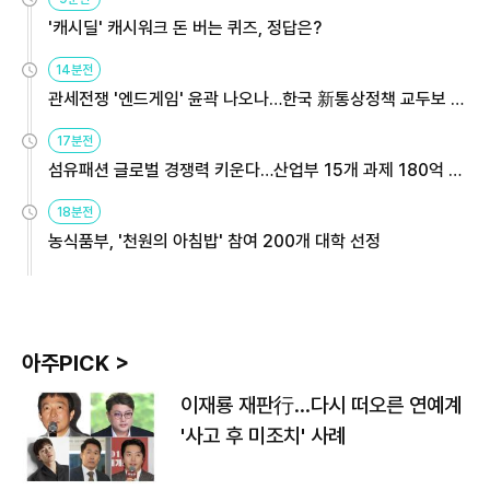
'캐시딜' 캐시워크 돈 버는 퀴즈, 정답은?
14분전
관세전쟁 '엔드게임' 윤곽 나오나…한국 新통상정책 교두보 활
용해야
17분전
섬유패션 글로벌 경쟁력 키운다…산업부 15개 과제 180억 지
원
18분전
농식품부, '천원의 아침밥' 참여 200개 대학 선정
아주PICK >
이재룡 재판行…다시 떠오른 연예계
'사고 후 미조치' 사례