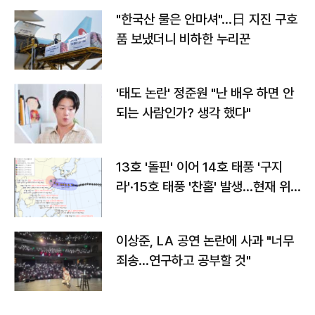
"한국산 물은 안마셔"…日 지진 구호
품 보냈더니 비하한 누리꾼
'태도 논란' 정준원 "난 배우 하면 안
되는 사람인가? 생각 했다"
13호 '돌핀' 이어 14호 태풍 '구지
라'·15호 태풍 '찬홈' 발생…현재 위
치와 이동경로는?
이상준, LA 공연 논란에 사과 "너무
죄송…연구하고 공부할 것"