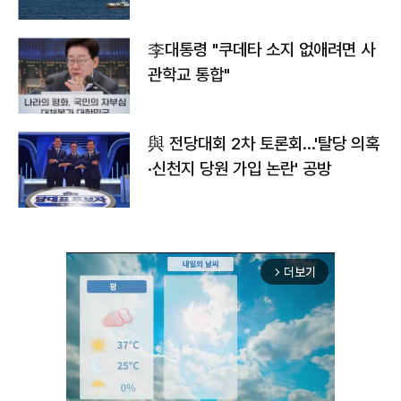
李대통령 "쿠데타 소지 없애려면 사
관학교 통합"
與 전당대회 2차 토론회…'탈당 의혹
·신천지 당원 가입 논란' 공방
더보기
arrow_forward_ios