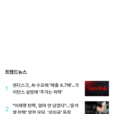
트렌드뉴스
샌디스크, AI 수요에 '매출 4.7배'…가
1
이던스 실망에 '주가는 하락'
"이재명 탄핵, 얼마 안 남았다"...'윤석
2
열 탄핵' 맞힌 무당, '성지글' 등장