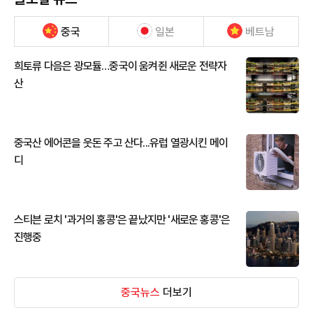
중국
일본
베트남
희토류 다음은 광모듈…중국이 움켜쥔 새로운 전략자
산
중국산 에어콘을 웃돈 주고 산다...유럽 열광시킨 메이
디
스티븐 로치 '과거의 홍콩'은 끝났지만 '새로운 홍콩'은
진행중
중국뉴스
더보기