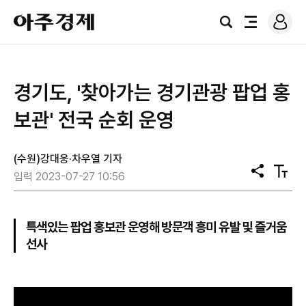
로
아
그
검
전
주
인
색
체
경
메
제
뉴
경기도, '찾아가는 경기관광 팝업 홍
보관' 전국 순회 운영
(수원)강대웅·차우열 기자
공
텍
입력 2023-07-27 10:56
유
스
트
크
기
특색있는 팝업 홍보관 운영해 방문객 흥미 유발 및 즐거움
선사