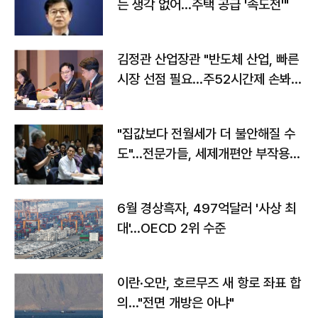
는 생각 없어…주택 공급 '속도전'"
김정관 산업장관 "반도체 산업, 빠른
시장 선점 필요…주52시간제 손봐
야"
"집값보다 전월세가 더 불안해질 수
도"…전문가들, 세제개편안 부작용
우려
6월 경상흑자, 497억달러 '사상 최
대'…OECD 2위 수준
이란·오만, 호르무즈 새 항로 좌표 합
의…"전면 개방은 아냐"