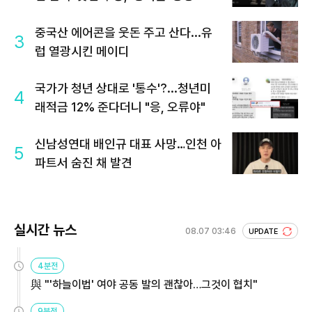
중국산 에어콘을 웃돈 주고 산다...유
3
럽 열광시킨 메이디
국가가 청년 상대로 '통수'?...청년미
4
래적금 12% 준다더니 "응, 오류야"
신남성연대 배인규 대표 사망…인천 아
5
파트서 숨진 채 발견
실시간 뉴스
08.07 03:46
UPDATE
4분전
與 "'하늘이법' 여야 공동 발의 괜찮아…그것이 협치"
9분전