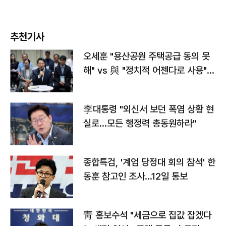
추천기사
오세훈 "용산공원 주택공급 동의 못
해" vs 與 "정치적 어젠다로 사용"
맞불
李대통령 "외신서 보던 폭염 상황 현
실로…모든 행정력 총동원하라"
종합특검, '계엄 당정대 회의 참석' 한
동훈 참고인 조사...12일 통보
靑 홍보수석 "세금으로 집값 잡겠다