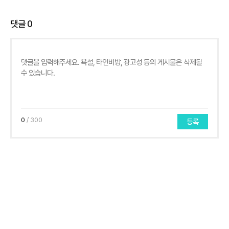
댓글
0
0
/ 300
등록