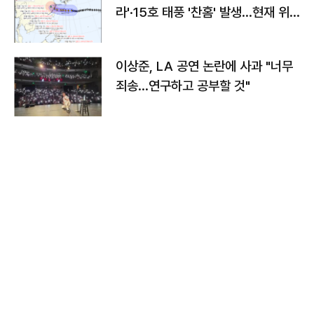
라'·15호 태풍 '찬홈' 발생…현재 위
치와 이동경로는?
이상준, LA 공연 논란에 사과 "너무
죄송…연구하고 공부할 것"