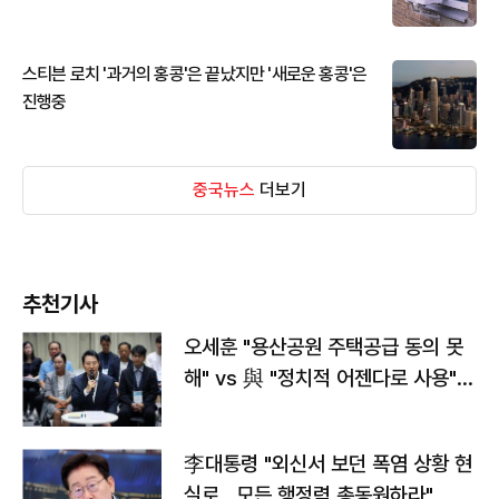
스티븐 로치 '과거의 홍콩'은 끝났지만 '새로운 홍콩'은
진행중
중국뉴스
더보기
추천기사
오세훈 "용산공원 주택공급 동의 못
해" vs 與 "정치적 어젠다로 사용"
맞불
李대통령 "외신서 보던 폭염 상황 현
실로…모든 행정력 총동원하라"