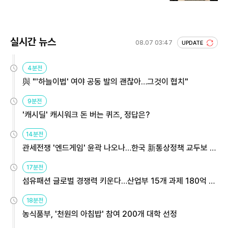
실시간 뉴스
08.07 03:47
UPDATE
4분전
與 "'하늘이법' 여야 공동 발의 괜찮아…그것이 협치"
9분전
'캐시딜' 캐시워크 돈 버는 퀴즈, 정답은?
14분전
관세전쟁 '엔드게임' 윤곽 나오나…한국 新통상정책 교두보 활
용해야
17분전
섬유패션 글로벌 경쟁력 키운다…산업부 15개 과제 180억 지
원
18분전
농식품부, '천원의 아침밥' 참여 200개 대학 선정