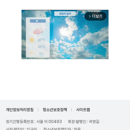
더보기
arrow_forward_ios
Mute
개인정보처리방침
청소년보호정책
사이트맵
정기간행등록번호 : 서울 아 00493
회장·발행인 : 곽영길
사장·편집인 : 임규진
청소년보호책임자 : 전운