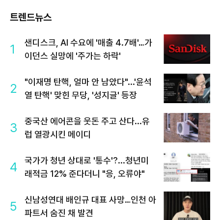
트렌드뉴스
샌디스크, AI 수요에 '매출 4.7배'…가
1
이던스 실망에 '주가는 하락'
"이재명 탄핵, 얼마 안 남았다"...'윤석
2
열 탄핵' 맞힌 무당, '성지글' 등장
중국산 에어콘을 웃돈 주고 산다...유
3
럽 열광시킨 메이디
국가가 청년 상대로 '통수'?...청년미
4
래적금 12% 준다더니 "응, 오류야"
신남성연대 배인규 대표 사망…인천 아
5
파트서 숨진 채 발견