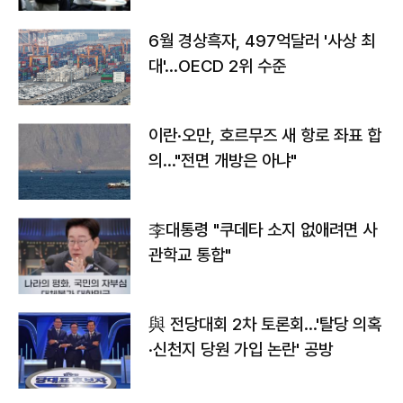
6월 경상흑자, 497억달러 '사상 최
대'…OECD 2위 수준
이란·오만, 호르무즈 새 항로 좌표 합
의…"전면 개방은 아냐"
李대통령 "쿠데타 소지 없애려면 사
관학교 통합"
與 전당대회 2차 토론회…'탈당 의혹
·신천지 당원 가입 논란' 공방