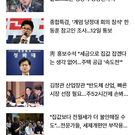
종합특검, '계엄 당정대 회의 참석' 한
동훈 참고인 조사...12일 통보
靑 홍보수석 "세금으로 집값 잡겠다
는 생각 없어…주택 공급 '속도전'"
김정관 산업장관 "반도체 산업, 빠른
시장 선점 필요…주52시간제 손봐
야"
"집값보다 전월세가 더 불안해질 수
도"…전문가들, 세제개편안 부작용
우려