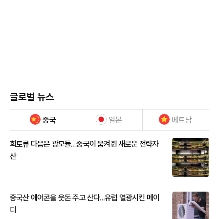
글로벌 뉴스
중국
일본
베트남
희토류 다음은 광모듈…중국이 움켜쥔 새로운 전략자
산
중국산 에어콘을 웃돈 주고 산다...유럽 열광시킨 메이
디