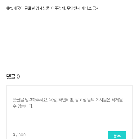
©'5개국어 글로벌 경제신문' 아주경제. 무단전재·재배포 금지
댓글
0
0
/ 300
등록