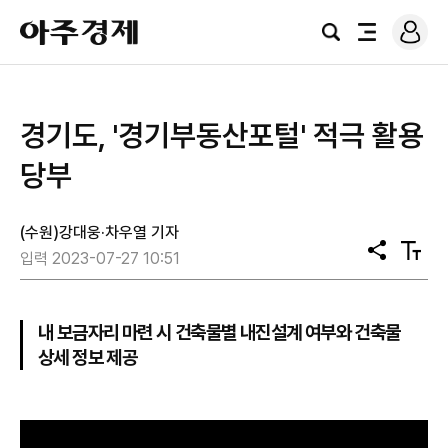
로
아
그
검
전
주
인
색
체
경
메
제
뉴
경기도, '경기부동산포털' 적극 활용
당부
(수원)강대웅·차우열 기자
공
텍
입력 2023-07-27 10:51
유
스
트
크
기
내 보금자리 마련 시 건축물별 내진설계 여부와 건축물
상세 정보 제공