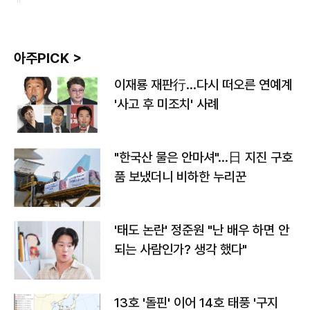
아주PICK >
이재룡 재판行…다시 떠오른 연예계
'사고 후 미조치' 사례
"한국산 물은 안마셔"…日 지진 구호
품 보냈더니 비하한 누리꾼
'태도 논란' 정준원 "난 배우 하면 안
되는 사람인가? 생각 했다"
13호 '돌핀' 이어 14호 태풍 '구지