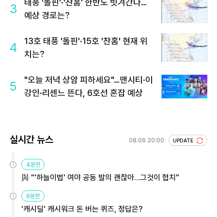
태풍 '돌핀'·'찬홈' 한반도 빗겨간다…
3
예상 경로는?
13호 태풍 '돌핀'·15호 '찬홈' 현재 위
4
치는?
"오늘 저녁 상암 피하세요"…맨시티·이
5
강인·리센느 뜬다, 6호선 혼잡 예상
실시간 뉴스
08.09 20:00
UPDATE
4분전
與 "'하늘이법' 여야 공동 발의 괜찮아…그것이 협치"
9분전
'캐시딜' 캐시워크 돈 버는 퀴즈, 정답은?