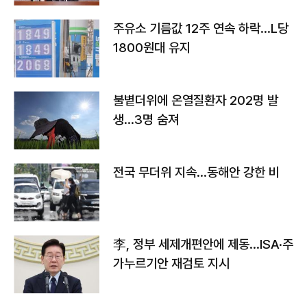
주유소 기름값 12주 연속 하락…L당
1800원대 유지
불볕더위에 온열질환자 202명 발
생…3명 숨져
전국 무더위 지속…동해안 강한 비
李, 정부 세제개편안에 제동…ISA·주
가누르기안 재검토 지시