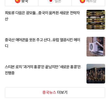
중국
일본
베트남
희토류 다음은 광모듈…중국이 움켜쥔 새로운 전략자
산
중국산 에어콘을 웃돈 주고 산다...유럽 열광시킨 메이
디
스티븐 로치 '과거의 홍콩'은 끝났지만 '새로운 홍콩'은
진행중
중국뉴스
더보기