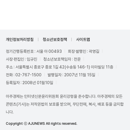
Unmute
개인정보처리방침
청소년보호정책
사이트맵
정기간행등록번호 : 서울 아 00493
회장·발행인 : 곽영길
사장·편집인 : 임규진
청소년보호책임자 : 전운
주소 : 서울특별시 종로구 종로 1길 42(수송동 146-1) 이마빌딩 11층
전화 : 02-767-1500
발행일자 : 2007년 11월 15일
등록일자 : 2008년 01월10일
아주경제는 인터넷신문윤리위원회 윤리강령을 준수합니다. 아주경제의 모든
콘텐츠(기사)는 저작권법의 보호를 받으며, 무단전재, 복사, 배포 등을 금지합
니다.
Copyright ⓒ AJUNEWS All rights reserved.