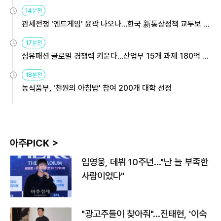
14분전
관세전쟁 '엔드게임' 윤곽 나오나…한국 新통상정책 교두보 활
용해야
17분전
섬유패션 글로벌 경쟁력 키운다…산업부 15개 과제 180억 지
원
18분전
농식품부, '천원의 아침밥' 참여 200개 대학 선정
아주PICK >
임영웅, 데뷔 10주년…"난 늘 부족한
사람이었다"
"광고주들이 찾아줘"…진태현, '이숙