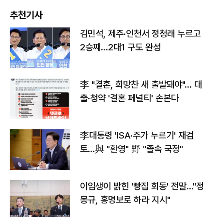
추천기사
김민석, 제주·인천서 정청래 누르고
2승째…2대1 구도 완성
李 "결혼, 희망찬 새 출발돼야"… 대
출·청약 '결혼 페널티' 손본다
李대통령 'ISA·주가 누르기' 재검
토…與 "환영" 野 "졸속 국정"
이임생이 밝힌 '빵집 회동' 전말…"정
몽규, 홍명보로 하라 지시"