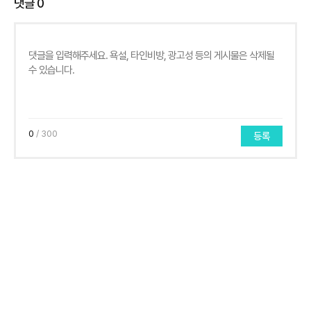
댓글
0
0
/ 300
등록