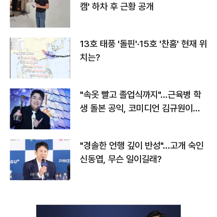
캠' 하차 후 근황 공개
13호 태풍 '돌핀'·15호 '찬홈' 현재 위
치는?
"속옷 빨고 졸업식까지"…근육병 학
생 돌본 공익, 코미디언 김규원이었
다
"경솔한 언행 깊이 반성"…고개 숙인
신동엽, 무슨 일이길래?