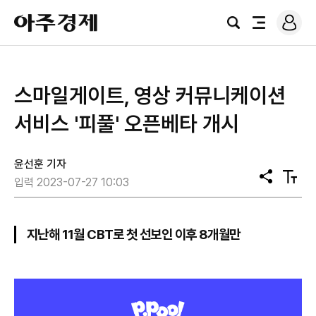
로
아
그
검
전
주
인
색
체
경
메
제
뉴
스마일게이트, 영상 커뮤니케이션
서비스 '피풀' 오픈베타 개시
윤선훈 기자
공
텍
입력 2023-07-27 10:03
유
스
트
크
기
지난해 11월 CBT로 첫 선보인 이후 8개월만