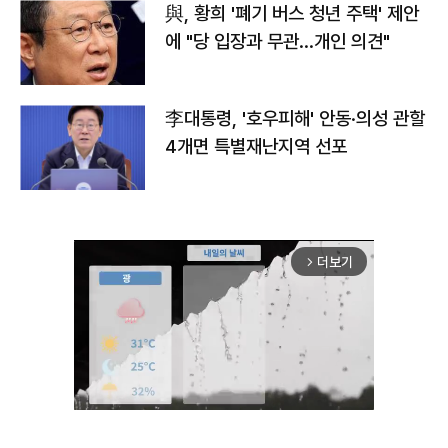
與, 황희 '폐기 버스 청년 주택' 제안
에 "당 입장과 무관…개인 의견"
李대통령, '호우피해' 안동·의성 관할
4개면 특별재난지역 선포
더보기
arrow_forward_ios