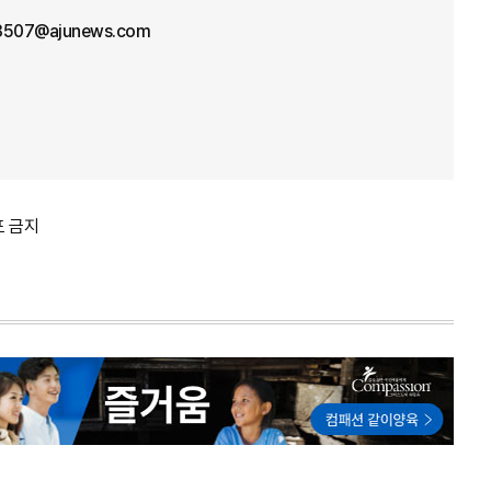
3507@ajunews.com
포 금지