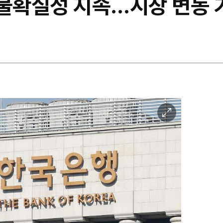
 불확실성 지속…시장 변동 
이
미
지
확
대