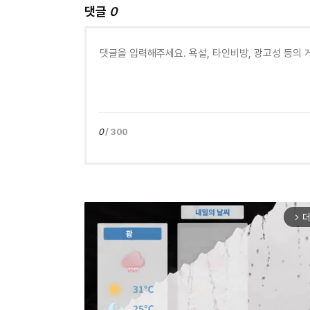
댓글
0
0
/ 300
더
arrow_forward_ios