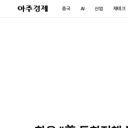
아
중국
AI
산업
재테크
주
경
제