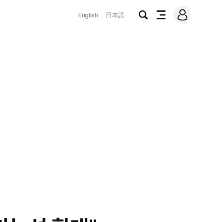
로
English
日本語
그
검
전
인
색
체
메
뉴