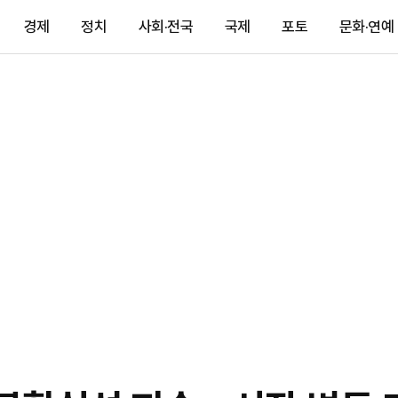
경제
정치
사회·전국
국제
포토
문화·연예