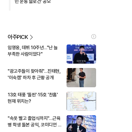
민 운동 슬로건' 공모
아주PICK
임영웅, 데뷔 10주년…"난 늘
부족한 사람이었다"
"광고주들이 찾아줘"…진태현,
'이숙캠' 하차 후 근황 공개
13호 태풍 '돌핀'·15호 '찬홈'
현재 위치는?
"속옷 빨고 졸업식까지"…근육
병 학생 돌본 공익, 코미디언 김
규원이었다