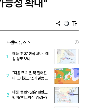
가능성 확대"
공
프
텍
유
린
스
트
트
크
기
트렌드 뉴스
태풍 '찬홈' 한국 오나…예
1
상 경로 보니
"다음 주 기온 뚝 떨어진
2
다"…태풍도 없이 열돔 박
살 낸 '이것'
태풍 '돌핀'·'찬홈' 한반도
3
빗겨간다…예상 경로는?