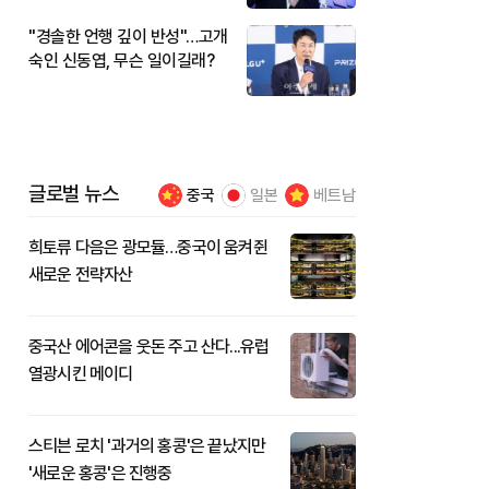
"경솔한 언행 깊이 반성"…고개
숙인 신동엽, 무슨 일이길래?
글로벌 뉴스
중국
일본
베트남
희토류 다음은 광모듈…중국이 움켜쥔
새로운 전략자산
중국산 에어콘을 웃돈 주고 산다...유럽
열광시킨 메이디
스티븐 로치 '과거의 홍콩'은 끝났지만
'새로운 홍콩'은 진행중