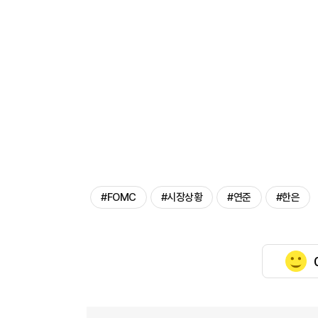
#FOMC
#시장상황
#연준
#한은