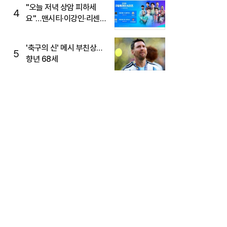
"오늘 저녁 상암 피하세
4
요"…맨시티·이강인·리센느
뜬다, 6호선 혼잡 예상
'축구의 신' 메시 부친상…
5
향년 68세