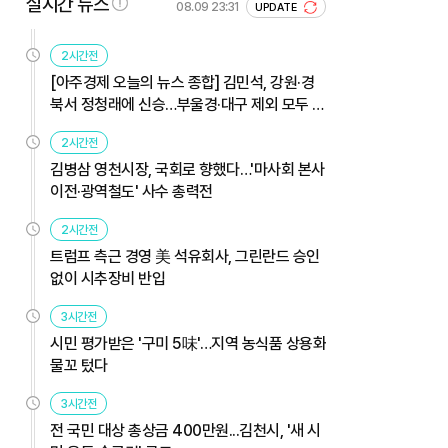
실시간 뉴스
08.09 23:31
UPDATE
2시간전
[아주경제 오늘의 뉴스 종합] 김민석, 강원·경
북서 정청래에 신승…부울경·대구 제외 모두 웃
었다 外
2시간전
김병삼 영천시장, 국회로 향했다…'마사회 본사
이전·광역철도' 사수 총력전
2시간전
트럼프 측근 경영 美 석유회사, 그린란드 승인
없이 시추장비 반입
3시간전
시민 평가받은 '구미 5味'…지역 농식품 상용화
물꼬 텄다
3시간전
전 국민 대상 총상금 400만원...김천시, '새 시