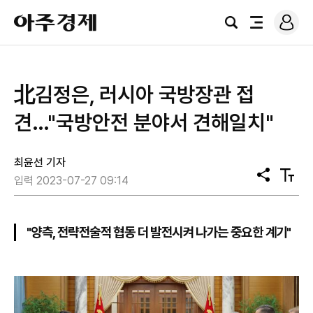
로
아
그
검
전
주
인
색
체
경
메
제
뉴
北김정은, 러시아 국방장관 접
견…"국방안전 분야서 견해일치"
최윤선 기자
공
텍
입력 2023-07-27 09:14
유
스
트
크
기
"양측, 전략전술적 협동 더 발전시켜 나가는 중요한 계기"