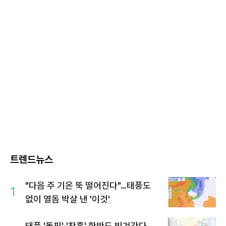
트렌드뉴스
"다음 주 기온 뚝 떨어진다"…태풍도
1
없이 열돔 박살 낸 '이것'
태풍 '돌핀'·'찬홈' 한반도 빗겨간다…