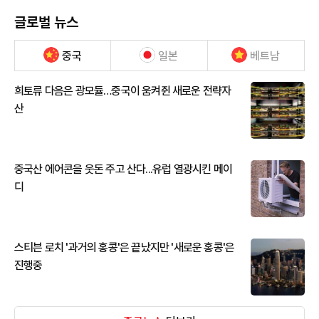
글로벌 뉴스
중국
일본
베트남
희토류 다음은 광모듈…중국이 움켜쥔 새로운 전략자
산
중국산 에어콘을 웃돈 주고 산다...유럽 열광시킨 메이
디
스티븐 로치 '과거의 홍콩'은 끝났지만 '새로운 홍콩'은
진행중