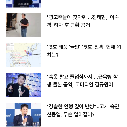
"광고주들이 찾아줘"…진태현, '이숙
캠' 하차 후 근황 공개
13호 태풍 '돌핀'·15호 '찬홈' 현재 위
치는?
"속옷 빨고 졸업식까지"…근육병 학
생 돌본 공익, 코미디언 김규원이었
다
"경솔한 언행 깊이 반성"…고개 숙인
신동엽, 무슨 일이길래?