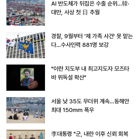
AI 반도체가 뒤집은 수출 순위…韓·
대만, 사상 첫 日 추월
경찰, 9월부터 '제 가족 사건' 못 맡는
다…수사인력 881명 보강
"이란 지도부 내 최고지도자 모즈타
바 위독설 확산"
서울 낮 35도 무더위 계속…동해안
최대 150㎜ 폭우
李대통령 "군, 내란 이후 신뢰 회복