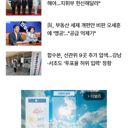
해야…지휘부 헌신해달라"
與, 부동산 세제 개편안 비판 오세훈
에 '맹공'…"공급 억제기"
합수본, 선관위 9곳 추가 압색…강남
·서초도 '투표율 허위 입력' 정황
더보기
arrow_forward_ios