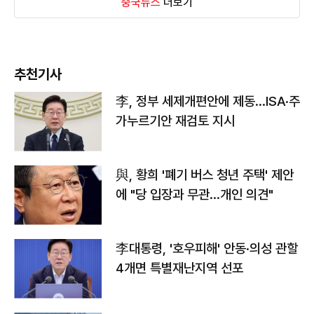
중국뉴스
더보기
추천기사
李, 정부 세제개편안에 제동…ISA·주
가누르기안 재검토 지시
與, 황희 '폐기 버스 청년 주택' 제안
에 "당 입장과 무관…개인 의견"
李대통령, '호우피해' 안동·의성 관할
4개면 특별재난지역 선포