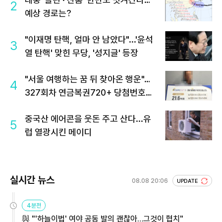
2
예상 경로는?
"이재명 탄핵, 얼마 안 남았다"...'윤석
3
열 탄핵' 맞힌 무당, '성지글' 등장
"서울 여행하는 꿈 뒤 찾아온 행운"…
4
327회차 연금복권720+ 당첨번호조
회 주목
중국산 에어콘을 웃돈 주고 산다...유
5
럽 열광시킨 메이디
실시간 뉴스
08.08 20:06
UPDATE
4분전
與 "'하늘이법' 여야 공동 발의 괜찮아…그것이 협치"