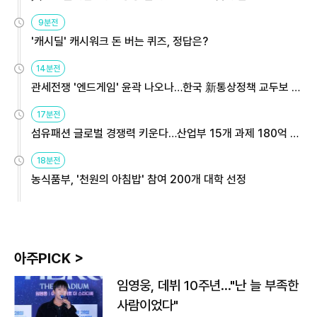
9분전
'캐시딜' 캐시워크 돈 버는 퀴즈, 정답은?
14분전
관세전쟁 '엔드게임' 윤곽 나오나…한국 新통상정책 교두보 활
용해야
17분전
섬유패션 글로벌 경쟁력 키운다…산업부 15개 과제 180억 지
원
18분전
농식품부, '천원의 아침밥' 참여 200개 대학 선정
아주PICK >
임영웅, 데뷔 10주년…"난 늘 부족한
사람이었다"