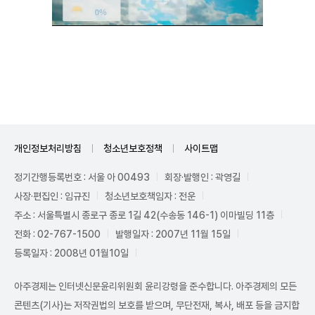
Unmute
개인정보처리방침
청소년보호정책
사이트맵
정기간행등록번호 : 서울 아 00493
회장·발행인 : 곽영길
사장·편집인 : 임규진
청소년보호책임자 : 전운
주소 : 서울특별시 종로구 종로 1길 42(수송동 146-1) 이마빌딩 11층
전화 : 02-767-1500
발행일자 : 2007년 11월 15일
등록일자 : 2008년 01월10일
아주경제는 인터넷신문윤리위원회 윤리강령을 준수합니다. 아주경제의 모든
콘텐츠(기사)는 저작권법의 보호를 받으며, 무단전재, 복사, 배포 등을 금지합