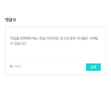
댓글
0
0
/ 300
등록