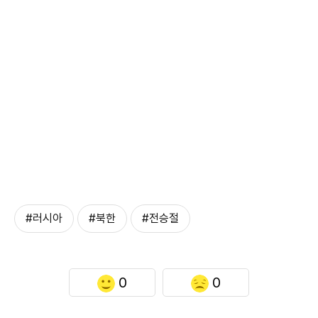
#러시아
#북한
#전승절
0
0