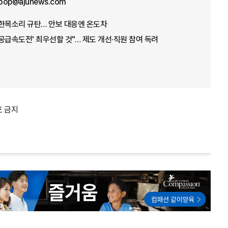
oop@ajunews.com
 한목소리 규탄… 안보 대응엔 온도차
'공급속도전' 최우선할 것"… 제도 개선·직원 참여 독려
포 금지