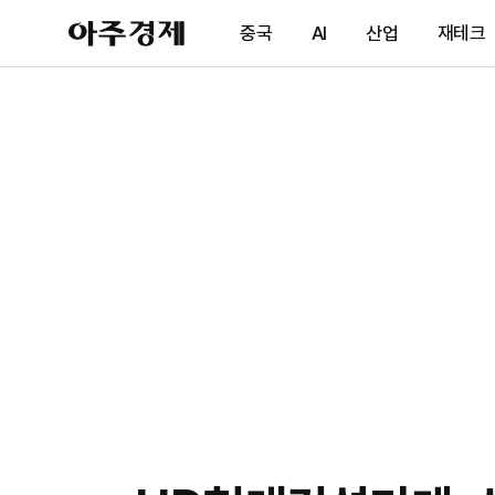
아
중국
AI
산업
재테크
주
경
제