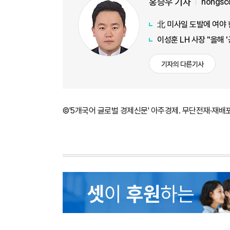
홍승우 기자
hongsc
北 미사일 도발에 여야
이성훈 LH 사장 "올해 
기자의 다른기사
©'5개국어 글로벌 경제신문' 아주경제. 무단전재·재배