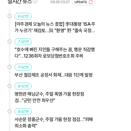
실시간 뉴스
08.09 03:27
UPDATE
6시간전
[아주경제 오늘의 뉴스 종합] 李대통령 'ISA·주
가 누르기' 재검토…與 "환영" 野 "졸속 국정"
外
7시간전
"호수에 빠진 지인들 구해주는 꿈, 행운 직감했
다"…1236회차 로또당첨번호조회 주목
7시간전
부산 철강제조 공장서 화재…대응 1단계 발령
8시간전
명현관 해남군수, 주말 폭염·가뭄 현장점
검…"군민 안전 최우선"
8시간전
사순문 장흥군수, 주말 가뭄 현장 점검…"피해
최소화 총력"