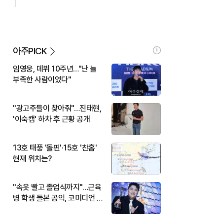
아주PICK
임영웅, 데뷔 10주년…"난 늘
부족한 사람이었다"
"광고주들이 찾아줘"…진태현,
'이숙캠' 하차 후 근황 공개
13호 태풍 '돌핀'·15호 '찬홈'
현재 위치는?
"속옷 빨고 졸업식까지"…근육
병 학생 돌본 공익, 코미디언 김
규원이었다