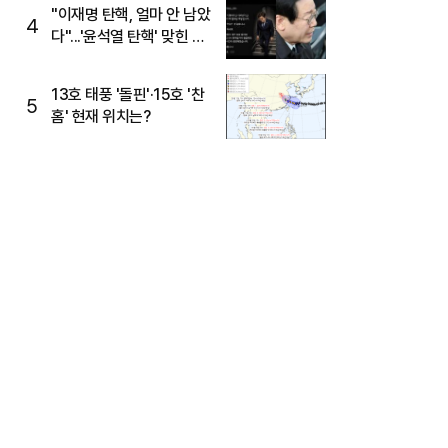
주목
"이재명 탄핵, 얼마 안 남았
4
다"...'윤석열 탄핵' 맞힌 무
당, '성지글' 등장
13호 태풍 '돌핀'·15호 '찬
5
홈' 현재 위치는?