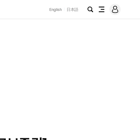
로
English
日本語
그
검
전
인
색
체
메
뉴