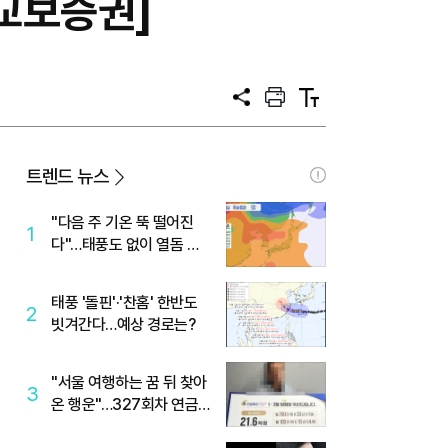
교보증권]
공
프
텍
유
린
스
트
트
크
기
트렌드 뉴스
"다음 주 기온 뚝 떨어진
1
다"…태풍도 없이 열돔 박
살 낸 '이것'
태풍 '돌핀'·'찬홈' 한반도
2
빗겨간다…예상 경로는?
"서울 여행하는 꿈 뒤 찾아
3
온 행운"…327회차 연금
복권720+ 당첨번호조회