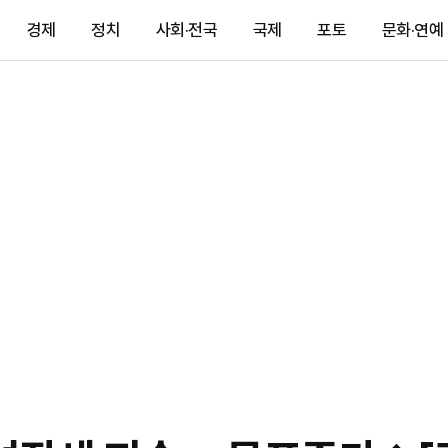
경제
정치
사회·전국
국제
포토
문화·연예