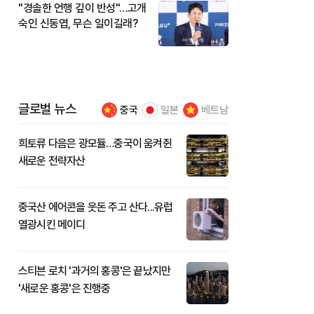
"경솔한 언행 깊이 반성"…고개
숙인 신동엽, 무슨 일이길래?
글로벌 뉴스
중국
일본
베트남
희토류 다음은 광모듈…중국이 움켜쥔
새로운 전략자산
중국산 에어콘을 웃돈 주고 산다...유럽
열광시킨 메이디
스티븐 로치 '과거의 홍콩'은 끝났지만
'새로운 홍콩'은 진행중