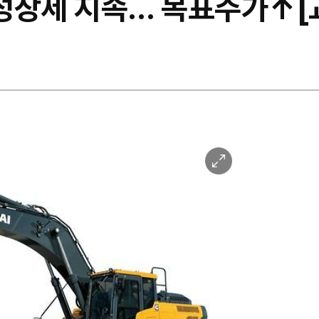
성장세 지속… 목표주가↑[
이
미
지
확
대