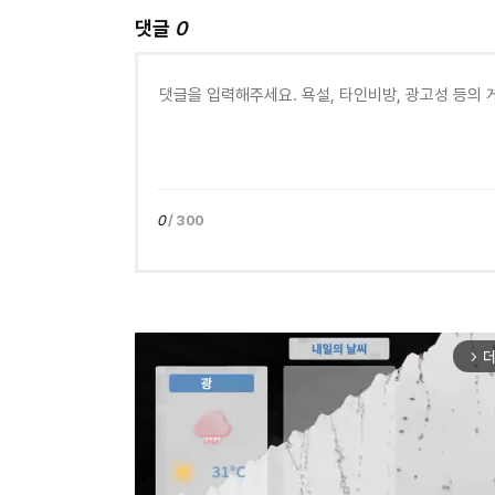
댓글
0
0
/ 300
더
arrow_forward_ios