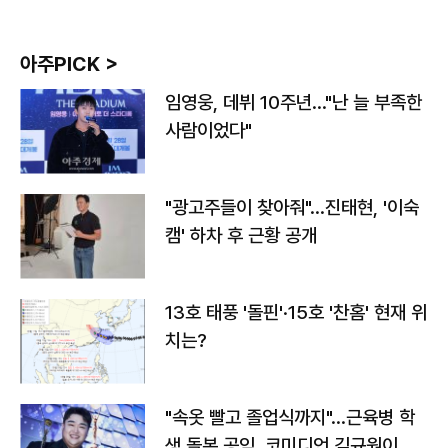
아주PICK >
임영웅, 데뷔 10주년…"난 늘 부족한
사람이었다"
"광고주들이 찾아줘"…진태현, '이숙
캠' 하차 후 근황 공개
13호 태풍 '돌핀'·15호 '찬홈' 현재 위
치는?
"속옷 빨고 졸업식까지"…근육병 학
생 돌본 공익, 코미디언 김규원이었