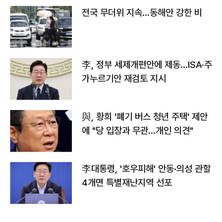
전국 무더위 지속…동해안 강한 비
李, 정부 세제개편안에 제동…ISA·주
가누르기안 재검토 지시
與, 황희 '폐기 버스 청년 주택' 제안
에 "당 입장과 무관…개인 의견"
李대통령, '호우피해' 안동·의성 관할
4개면 특별재난지역 선포