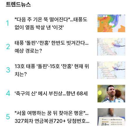
트렌드뉴스
"다음 주 기온 뚝 떨어진다"…태풍도
1
없이 열돔 박살 낸 '이것'
태풍 '돌핀'·'찬홈' 한반도 빗겨간다…
2
예상 경로는?
13호 태풍 '돌핀'·15호 '찬홈' 현재 위
3
치는?
4
'축구의 신' 메시 부친상…향년 68세
"서울 여행하는 꿈 뒤 찾아온 행운"…
5
327회차 연금복권720+ 당첨번호조
회 주목