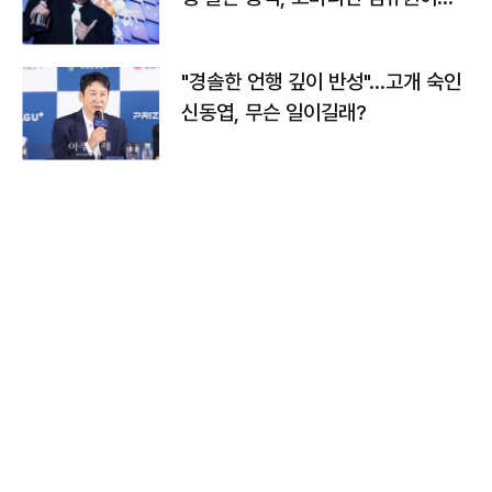
다
"경솔한 언행 깊이 반성"…고개 숙인
신동엽, 무슨 일이길래?