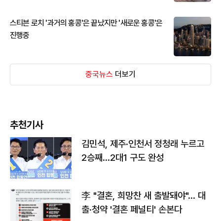
스티븐 로치 '과거의 홍콩'은 끝났지만 '새로운 홍콩'은
진행중
중국뉴스
더보기
추천기사
김민석, 제주·인천서 정청래 누르고
2승째…2대1 구도 완성
李 "결혼, 희망찬 새 출발돼야"… 대
출·청약 '결혼 페널티' 손본다