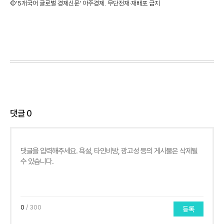
©'5개국어 글로벌 경제신문' 아주경제. 무단전재·재배포 금지
댓글
0
0
/ 300
등록