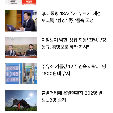
李대통령 'ISA·주가 누르기' 재검
토…與 "환영" 野 "졸속 국정"
이임생이 밝힌 '빵집 회동' 전말…"정
몽규, 홍명보로 하라 지시"
주유소 기름값 12주 연속 하락…L당
1800원대 유지
불볕더위에 온열질환자 202명 발
생…3명 숨져