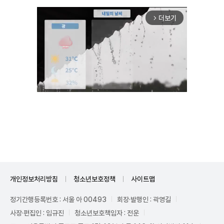
더보기
arrow_forward_ios
Unmute
개인정보처리방침
청소년보호정책
사이트맵
정기간행등록번호 : 서울 아 00493
회장·발행인 : 곽영길
사장·편집인 : 임규진
청소년보호책임자 : 전운