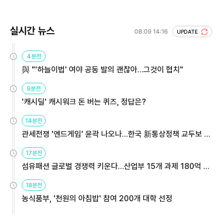
실시간 뉴스
08.09 14:16
UPDATE
4분전
與 "'하늘이법' 여야 공동 발의 괜찮아…그것이 협치"
9분전
'캐시딜' 캐시워크 돈 버는 퀴즈, 정답은?
14분전
관세전쟁 '엔드게임' 윤곽 나오나…한국 新통상정책 교두보 활
용해야
17분전
섬유패션 글로벌 경쟁력 키운다…산업부 15개 과제 180억 지
원
18분전
농식품부, '천원의 아침밥' 참여 200개 대학 선정