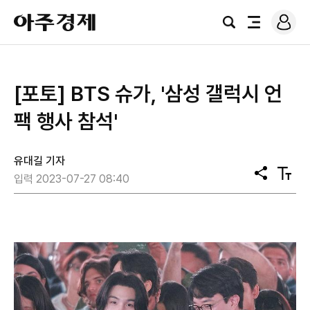
로
아
그
검
전
주
인
색
체
경
메
제
뉴
[포토] BTS 슈가, '삼성 갤럭시 언
팩 행사 참석'
유대길 기자
공
텍
입력 2023-07-27 08:40
유
스
트
크
기