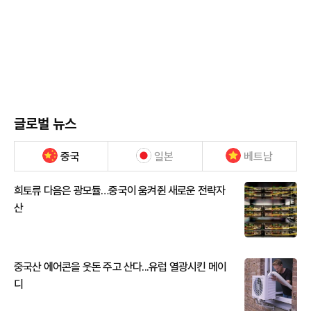
글로벌 뉴스
중국
일본
베트남
희토류 다음은 광모듈…중국이 움켜쥔 새로운 전략자
산
중국산 에어콘을 웃돈 주고 산다...유럽 열광시킨 메이
디