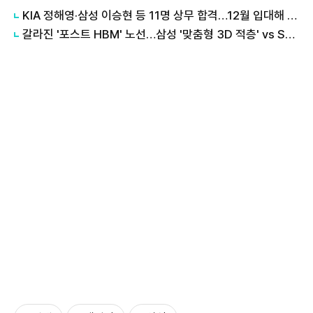
KIA 정해영·삼성 이승현 등 11명 상무 합격…12월 입대해 2028년 6월 전역
갈라진 '포스트 HBM' 노선…삼성 '맞춤형 3D 적층' vs SK '개방형 표준'