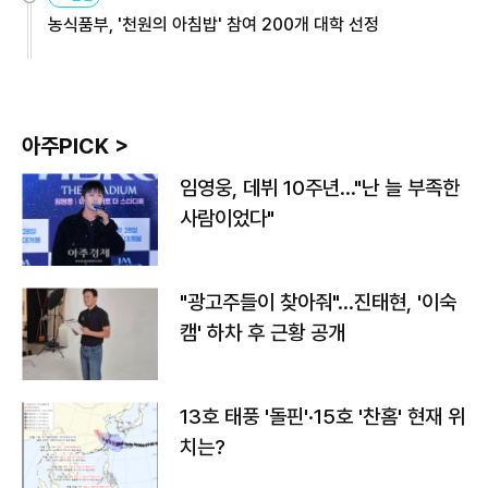
농식품부, '천원의 아침밥' 참여 200개 대학 선정
아주PICK >
임영웅, 데뷔 10주년…"난 늘 부족한
사람이었다"
"광고주들이 찾아줘"…진태현, '이숙
캠' 하차 후 근황 공개
13호 태풍 '돌핀'·15호 '찬홈' 현재 위
치는?