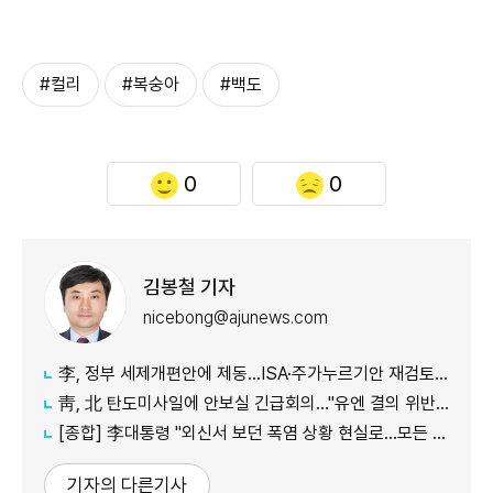
#컬리
#복숭아
#백도
0
0
김봉철 기자
nicebong@ajunews.com
李, 정부 세제개편안에 제동…ISA·주가누르기안 재검토 지시
靑, 北 탄도미사일에 안보실 긴급회의…"유엔 결의 위반, 즉각 중단 촉구"
[종합] 李대통령 "외신서 보던 폭염 상황 현실로…모든 행정력 총동원하라"
기자의 다른기사