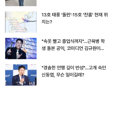
13호 태풍 '돌핀'·15호 '찬홈' 현재 위
치는?
"속옷 빨고 졸업식까지"…근육병 학
생 돌본 공익, 코미디언 김규원이었
다
"경솔한 언행 깊이 반성"…고개 숙인
신동엽, 무슨 일이길래?