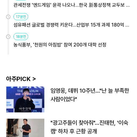
관세전쟁 '엔드게임' 윤곽 나오나…한국 新통상정책 교두보 활
용해야
17분전
섬유패션 글로벌 경쟁력 키운다…산업부 15개 과제 180억 지
원
18분전
농식품부, '천원의 아침밥' 참여 200개 대학 선정
아주PICK >
임영웅, 데뷔 10주년…"난 늘 부족한
사람이었다"
"광고주들이 찾아줘"…진태현, '이숙
캠' 하차 후 근황 공개