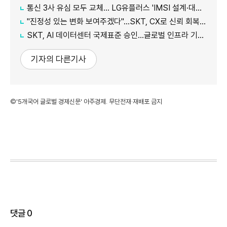
통신 3사 유심 모두 교체… LG유플러스 'IMSI 설계·대응 시점' 놓고 갑론을박
"진정성 있는 변화 보여주겠다"…SKT, CX로 신뢰 회복 나선다
SKT, AI 데이터센터 국제표준 승인…글로벌 인프라 기준 제시
기자의 다른기사
©'5개국어 글로벌 경제신문' 아주경제. 무단전재·재배포 금지
댓글
0