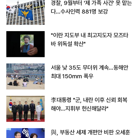
경찰, 9월부터 '제 가족 사건' 못 맡는
다…수사인력 881명 보강
"이란 지도부 내 최고지도자 모즈타
바 위독설 확산"
서울 낮 35도 무더위 계속…동해안
최대 150㎜ 폭우
李대통령 "군, 내란 이후 신뢰 회복
해야…지휘부 헌신해달라"
與, 부동산 세제 개편안 비판 오세훈