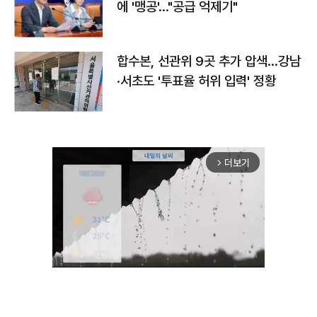
에 '맹공'…"공급 억제기"
합수본, 선관위 9곳 추가 압색…강남
·서초도 '투표율 허위 입력' 정황
더보기
arrow_forward_ios
Mute