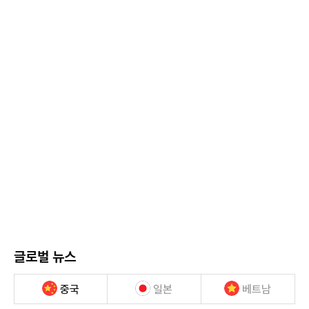
글로벌 뉴스
중국
일본
베트남