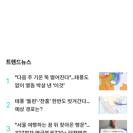
트렌드뉴스
"다음 주 기온 뚝 떨어진다"…태풍도
1
없이 열돔 박살 낸 '이것'
태풍 '돌핀'·'찬홈' 한반도 빗겨간다…
2
예상 경로는?
"서울 여행하는 꿈 뒤 찾아온 행운"…
3
327회차 연금복권720+ 당첨번호조