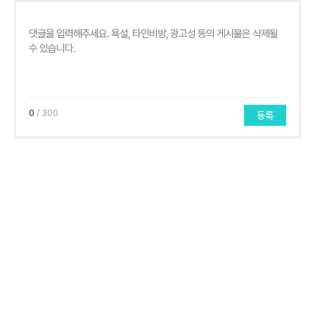
0
/ 300
등록