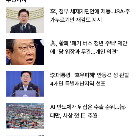
李, 정부 세제개편안에 제동…ISA·주
가누르기안 재검토 지시
與, 황희 '폐기 버스 청년 주택' 제안
에 "당 입장과 무관…개인 의견"
李대통령, '호우피해' 안동·의성 관할
4개면 특별재난지역 선포
AI 반도체가 뒤집은 수출 순위…韓·
대만, 사상 첫 日 추월