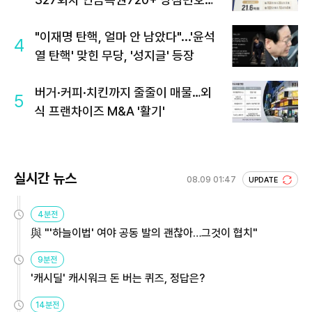
회 주목
"이재명 탄핵, 얼마 안 남았다"...'윤석
4
열 탄핵' 맞힌 무당, '성지글' 등장
버거·커피·치킨까지 줄줄이 매물…외
5
식 프랜차이즈 M&A '활기'
실시간 뉴스
08.09 01:47
UPDATE
4분전
與 "'하늘이법' 여야 공동 발의 괜찮아…그것이 협치"
9분전
'캐시딜' 캐시워크 돈 버는 퀴즈, 정답은?
14분전