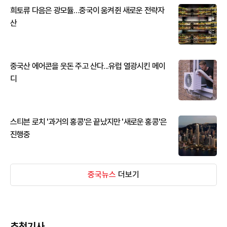
희토류 다음은 광모듈…중국이 움켜쥔 새로운 전략자
산
중국산 에어콘을 웃돈 주고 산다...유럽 열광시킨 메이
디
스티븐 로치 '과거의 홍콩'은 끝났지만 '새로운 홍콩'은
진행중
중국뉴스
더보기
추천기사