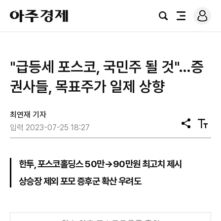
로
아
그
검
전
주
인
색
체
경
메
제
뉴
"급등세 포스코, 국민주 될 것"…증
권사들, 목표주가 일제 상향
최연재 기자
공
텍
입력 2023-07-25 18:27
유
스
트
크
기
한투, 포스코홀딩스 50만→90만원 최고치 제시
상승장 제외 포모 증후군 확산 우려도