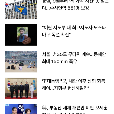
경찰, 9월부터 '제 가족 사건' 못 맡는
다…수사인력 881명 보강
"이란 지도부 내 최고지도자 모즈타
바 위독설 확산"
서울 낮 35도 무더위 계속…동해안
최대 150㎜ 폭우
李대통령 "군, 내란 이후 신뢰 회복
해야…지휘부 헌신해달라"
與, 부동산 세제 개편안 비판 오세훈