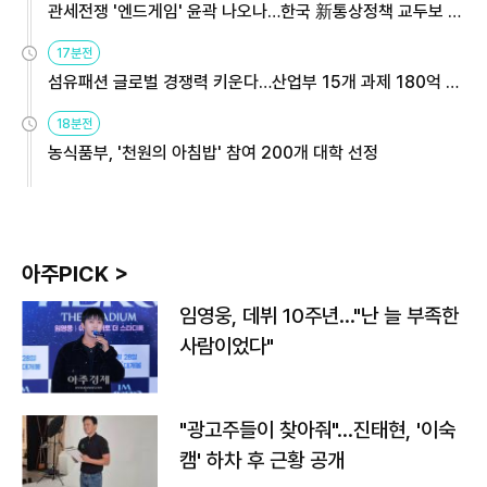
관세전쟁 '엔드게임' 윤곽 나오나…한국 新통상정책 교두보 활
용해야
17분전
섬유패션 글로벌 경쟁력 키운다…산업부 15개 과제 180억 지
원
18분전
농식품부, '천원의 아침밥' 참여 200개 대학 선정
아주PICK >
임영웅, 데뷔 10주년…"난 늘 부족한
사람이었다"
"광고주들이 찾아줘"…진태현, '이숙
캠' 하차 후 근황 공개