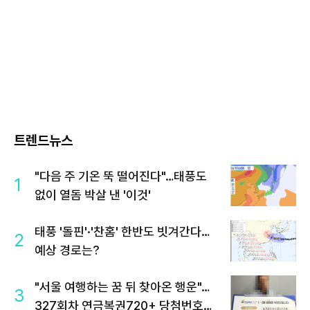
트렌드뉴스
"다음 주 기온 뚝 떨어진다"…태풍도
1
없이 열돔 박살 낸 '이것'
태풍 '돌핀'·'찬홈' 한반도 빗겨간다…
2
예상 경로는?
"서울 여행하는 꿈 뒤 찾아온 행운"…
3
327회차 연금복권720+ 당첨번호조