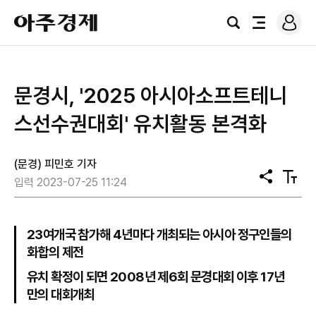
로
아
그
검
전
주
인
색
체
경
메
제
뉴
문경시, '2025 아시아소프트테니
스선수권대회' 유치활동 본격화
(문경) 피민호 기자
공
텍
입력 2023-07-25 11:24
유
스
트
크
기
23여개국 참가해 4년마다 개최되는 아시아 정구인들의
화합의 제전
유치 확정이 되면 2008년 제6회 문경대회 이후 17년
만의 대회개최