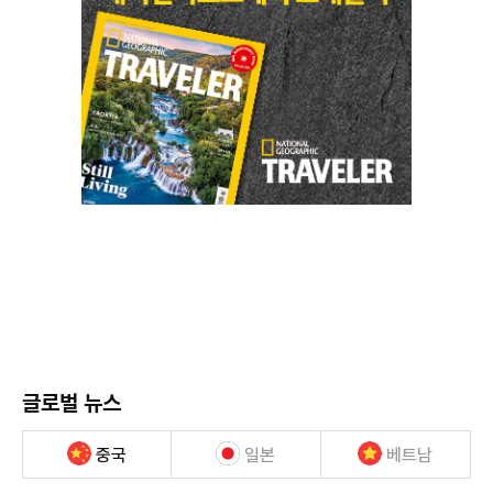
글로벌 뉴스
중국
일본
베트남