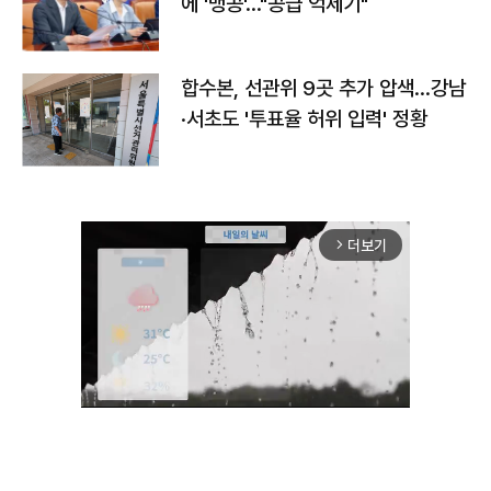
에 '맹공'…"공급 억제기"
합수본, 선관위 9곳 추가 압색…강남
·서초도 '투표율 허위 입력' 정황
더보기
arrow_forward_ios
Mute