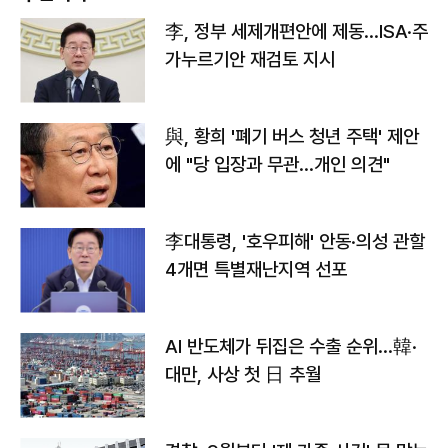
李, 정부 세제개편안에 제동…ISA·주
가누르기안 재검토 지시
與, 황희 '폐기 버스 청년 주택' 제안
에 "당 입장과 무관…개인 의견"
李대통령, '호우피해' 안동·의성 관할
4개면 특별재난지역 선포
AI 반도체가 뒤집은 수출 순위…韓·
대만, 사상 첫 日 추월