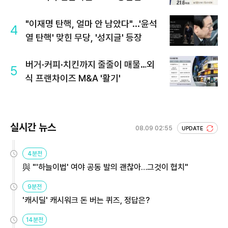
회 주목
"이재명 탄핵, 얼마 안 남았다"...'윤석
4
열 탄핵' 맞힌 무당, '성지글' 등장
버거·커피·치킨까지 줄줄이 매물…외
5
식 프랜차이즈 M&A '활기'
실시간 뉴스
08.09 02:55
UPDATE
4분전
與 "'하늘이법' 여야 공동 발의 괜찮아…그것이 협치"
9분전
'캐시딜' 캐시워크 돈 버는 퀴즈, 정답은?
14분전