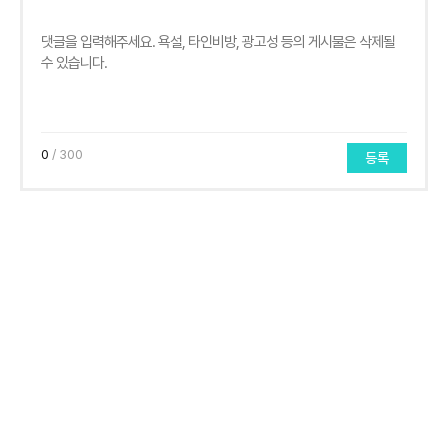
0
/ 300
등록