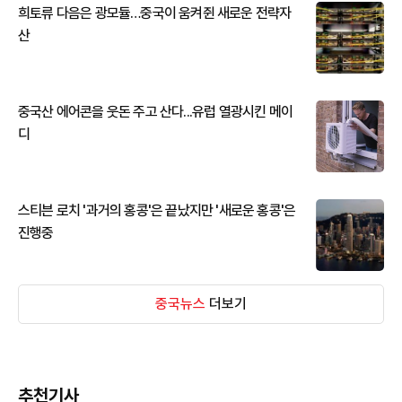
희토류 다음은 광모듈…중국이 움켜쥔 새로운 전략자
산
중국산 에어콘을 웃돈 주고 산다...유럽 열광시킨 메이
디
스티븐 로치 '과거의 홍콩'은 끝났지만 '새로운 홍콩'은
진행중
중국뉴스
더보기
추천기사