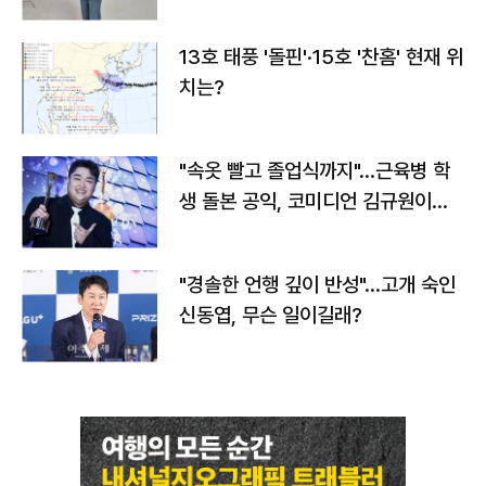
13호 태풍 '돌핀'·15호 '찬홈' 현재 위
치는?
"속옷 빨고 졸업식까지"…근육병 학
생 돌본 공익, 코미디언 김규원이었
다
"경솔한 언행 깊이 반성"…고개 숙인
신동엽, 무슨 일이길래?