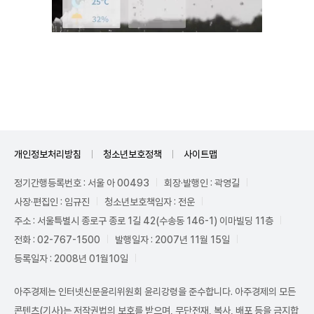
Unmute
개인정보처리방침
청소년보호정책
사이트맵
정기간행등록번호 : 서울 아 00493
회장·발행인 : 곽영길
사장·편집인 : 임규진
청소년보호책임자 : 전운
주소 : 서울특별시 종로구 종로 1길 42(수송동 146-1) 이마빌딩 11층
전화 : 02-767-1500
발행일자 : 2007년 11월 15일
등록일자 : 2008년 01월10일
아주경제는 인터넷신문윤리위원회 윤리강령을 준수합니다. 아주경제의 모든
콘텐츠(기사)는 저작권법의 보호를 받으며, 무단전재, 복사, 배포 등을 금지합