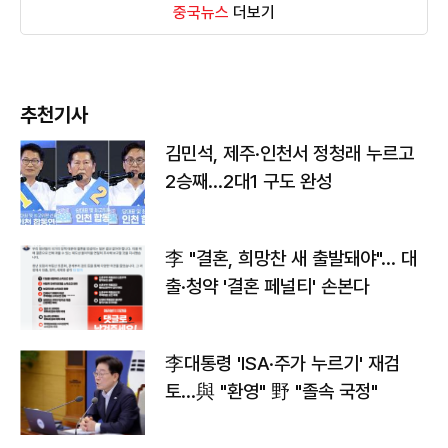
중국뉴스
더보기
추천기사
김민석, 제주·인천서 정청래 누르고
2승째…2대1 구도 완성
李 "결혼, 희망찬 새 출발돼야"… 대
출·청약 '결혼 페널티' 손본다
李대통령 'ISA·주가 누르기' 재검
토…與 "환영" 野 "졸속 국정"