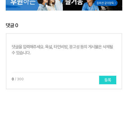
댓글
0
0
/ 300
등록