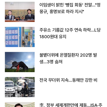
이임생이 밝힌 '빵집 회동' 전말…"정
몽규, 홍명보로 하라 지시"
주유소 기름값 12주 연속 하락…L당
1800원대 유지
불볕더위에 온열질환자 202명 발
생…3명 숨져
전국 무더위 지속…동해안 강한 비
李, 정부 세제개편안에 제동…ISA·주