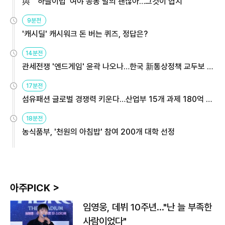
與 "'하늘이법' 여야 공동 발의 괜찮아…그것이 협치"
9분전
'캐시딜' 캐시워크 돈 버는 퀴즈, 정답은?
14분전
관세전쟁 '엔드게임' 윤곽 나오나…한국 新통상정책 교두보 활
용해야
17분전
섬유패션 글로벌 경쟁력 키운다…산업부 15개 과제 180억 지
원
18분전
농식품부, '천원의 아침밥' 참여 200개 대학 선정
아주PICK >
임영웅, 데뷔 10주년…"난 늘 부족한
사람이었다"