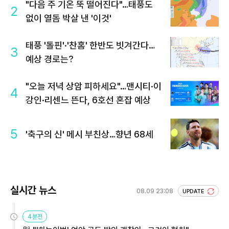
"다음 주 기온 뚝 떨어진다"…태풍도
2
없이 열돔 박살 낸 '이것'
태풍 '돌핀'·'찬홈' 한반도 빗겨간다…
3
예상 경로는?
"오늘 저녁 상암 피하세요"…맨시티·이
4
강인·리센느 뜬다, 6호선 혼잡 예상
5
'축구의 신' 메시 부친상…향년 68세
실시간 뉴스
08.09 23:08
UPDATE
4분전