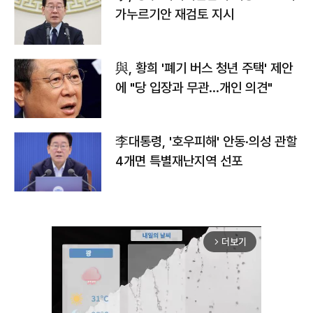
가누르기안 재검토 지시
與, 황희 '폐기 버스 청년 주택' 제안
에 "당 입장과 무관…개인 의견"
李대통령, '호우피해' 안동·의성 관할
4개면 특별재난지역 선포
더보기
arrow_forward_ios