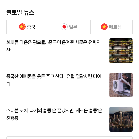
글로벌 뉴스
중국
일본
베트남
희토류 다음은 광모듈…중국이 움켜쥔 새로운 전략자
산
중국산 에어콘을 웃돈 주고 산다...유럽 열광시킨 메이
디
스티븐 로치 '과거의 홍콩'은 끝났지만 '새로운 홍콩'은
진행중