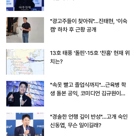
"광고주들이 찾아줘"…진태현, '이숙
캠' 하차 후 근황 공개
13호 태풍 '돌핀'·15호 '찬홈' 현재 위
치는?
"속옷 빨고 졸업식까지"…근육병 학
생 돌본 공익, 코미디언 김규원이었
다
"경솔한 언행 깊이 반성"…고개 숙인
신동엽, 무슨 일이길래?