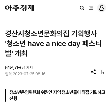
로
아
그
검
전
주
인
색
체
경
메
제
뉴
경산시청소년문화의집 기획행사
'청소년 have a nice day 페스티
벌' 개최
(경산)김규남 기자
공
텍
입력 2023-07-25 08:16
유
스
트
크
기
청소년운영위원회 위원인 지역 청소년들이 직접 기획하고
진행