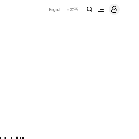
로
English
日本語
그
검
전
인
색
체
메
뉴