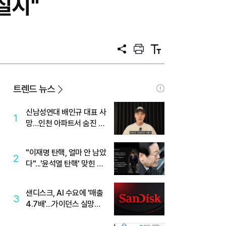
실시"
공
프
텍
유
린
스
트
트
크
기
트렌드 뉴스
신남성연대 배인규 대표 사
1
망…인천 아파트서 숨진 채
발견
"이재명 탄핵, 얼마 안 남았
2
다"...'윤석열 탄핵' 맞힌 무
당, '성지글' 등장
샌디스크, AI 수요에 '매출
3
4.7배'…가이던스 실망에
'주가는 하락'