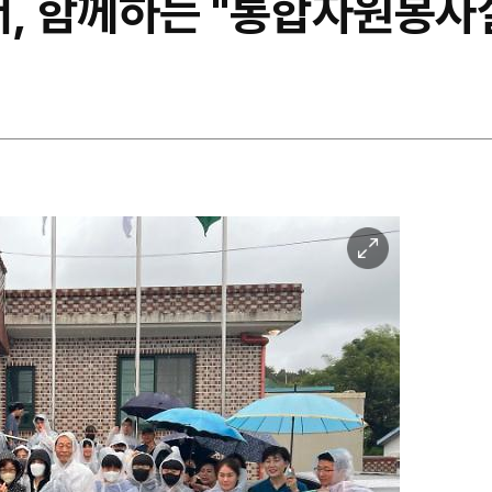
, 함께하는 "통합자원봉사
이
미
지
확
대