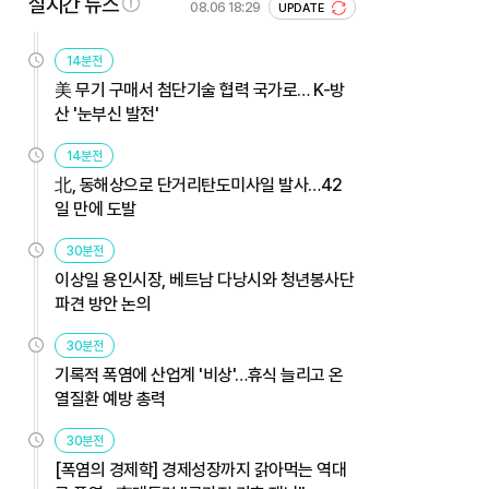
실시간 뉴스
08.06 18:29
UPDATE
14분전
美 무기 구매서 첨단기술 협력 국가로… K-방
산 '눈부신 발전'
14분전
北, 동해상으로 단거리탄도미사일 발사…42
일 만에 도발
30분전
이상일 용인시장, 베트남 다낭시와 청년봉사단
파견 방안 논의
30분전
기록적 폭염에 산업계 '비상'…휴식 늘리고 온
열질환 예방 총력
30분전
[폭염의 경제학] 경제성장까지 갉아먹는 역대