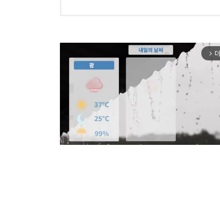
더
arrow_forward_ios
Mut