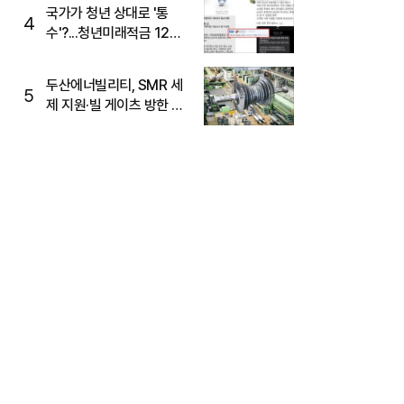
국가가 청년 상대로 '통
4
수'?...청년미래적금 12%
준다더니 "응, 오류야"
두산에너빌리티, SMR 세
5
제 지원·빌 게이츠 방한 기
대에 5%대 강세