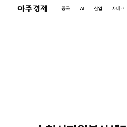
아
중국
AI
산업
재테크
주
경
제