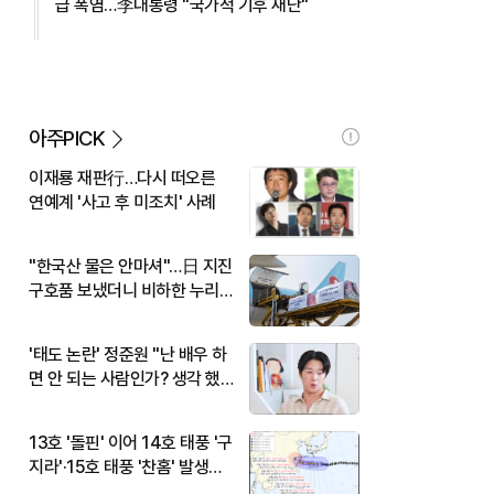
급 폭염…李대통령 "국가적 기후 재난"
아주PICK
이재룡 재판行…다시 떠오른
연예계 '사고 후 미조치' 사례
"한국산 물은 안마셔"…日 지진
구호품 보냈더니 비하한 누리
꾼
'태도 논란' 정준원 "난 배우 하
면 안 되는 사람인가? 생각 했
다"
13호 '돌핀' 이어 14호 태풍 '구
지라'·15호 태풍 '찬홈' 발생…
현재 위치와 이동경로는?