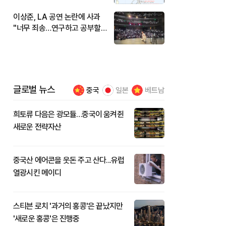
이상준, LA 공연 논란에 사과
"너무 죄송…연구하고 공부할
것"
글로벌 뉴스
중국
일본
베트남
희토류 다음은 광모듈…중국이 움켜쥔
새로운 전략자산
중국산 에어콘을 웃돈 주고 산다...유럽
열광시킨 메이디
스티븐 로치 '과거의 홍콩'은 끝났지만
'새로운 홍콩'은 진행중