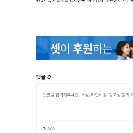
©'5개국어 글로벌 경제신문' 아주경제. 무단전재·재배
댓글
0
0
/ 300