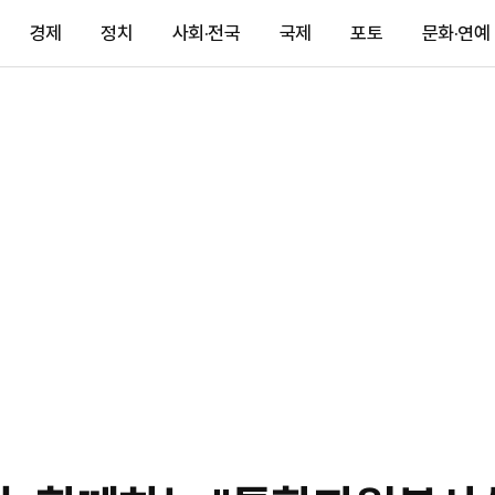
경제
정치
사회·전국
국제
포토
문화·연예